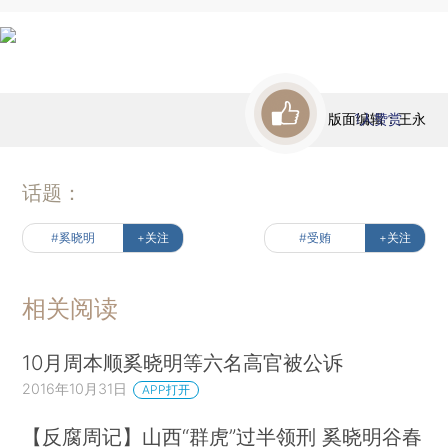
版面编辑：王永
1
人赞赏
话题：
#奚晓明
+关注
#受贿
+关注
相关阅读
10月周本顺奚晓明等六名高官被公诉
2016年10月31日
APP打开
【反腐周记】山西“群虎”过半领刑 奚晓明谷春