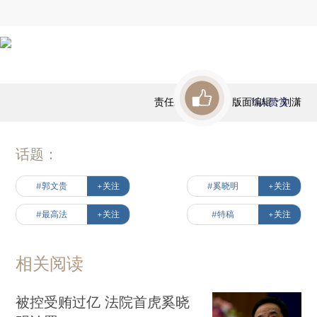
责任编辑：高昱 | 版面编辑：刘潇
11
人赞赏
话题：
#郭文贵
+关注
#奚晓明
+关注
#最高法
+关注
#特稿
+关注
相关阅读
被控受贿过亿 法院首虎奚晓