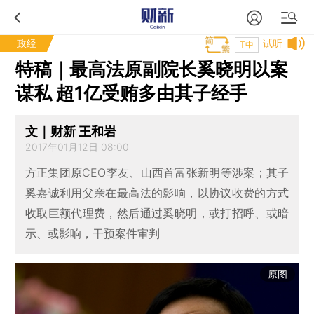
政经
试听
T中
特稿｜最高法原副院长奚晓明以案
谋私 超1亿受贿多由其子经手
文｜财新 王和岩
2017年01月12日 08:00
方正集团原CEO李友、山西首富张新明等涉案；其子
奚嘉诚利用父亲在最高法的影响，以协议收费的方式
收取巨额代理费，然后通过奚晓明，或打招呼、或暗
示、或影响，干预案件审判
原图