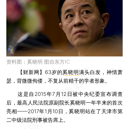
资料图：奚晓明 图自东方IC
【财新网】
63岁的
奚晓明
满头白发，神情萧
瑟，背微微佝偻，不复从前精干的学者形象。
这是自2015年7月12日被中央纪委宣布调查
后，最高人民法院原副院长奚晓明一年半来的首次
亮相——2017年1月10日，奚晓明站在了天津市第
二中级法院刑事被告席上。