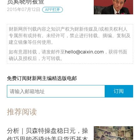
员奚晓明被查
2015年07月12日
APP打开
财新网所刊载内容之知识产权为财新传媒及/或相关权利人
专属所有或持有。未经许可，禁止进行转载、摘编、复制及
建立镜像等任何使用。
如有意愿转载，请发邮件至
hello@caixin.com
，获得书面
确认及授权后，方可转载。
免费订阅财新网主编精选版电邮
订阅
推荐阅读
分析｜贝森特操盘稳日元，操
作巧思能否撬动美日货币基本