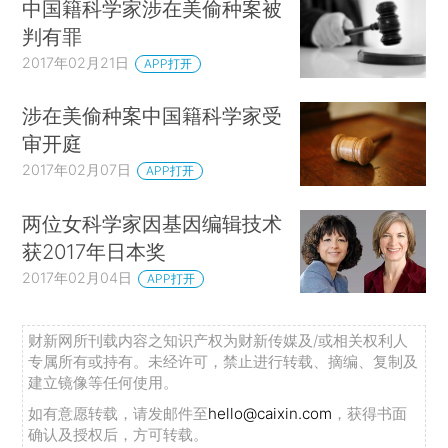
中国籍科学家涉在美偷种案被
判有罪
2017年02月21日
APP打开
涉在美偷种案中国籍科学家受
审开庭
2017年02月07日
APP打开
两位女科学家因基因编辑技术
获2017年日本奖
2017年02月04日
APP打开
财新网所刊载内容之知识产权为财新传媒及/或相关权利人
专属所有或持有。未经许可，禁止进行转载、摘编、复制及
建立镜像等任何使用。
如有意愿转载，请发邮件至
hello@caixin.com
，获得书面
确认及授权后，方可转载。