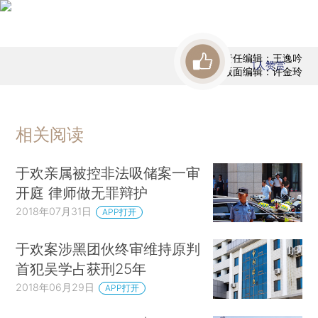
责任编辑：王逸吟
1
人赞赏
版面编辑：许金玲
相关阅读
于欢亲属被控非法吸储案一审
开庭 律师做无罪辩护
2018年07月31日
APP打开
于欢案涉黑团伙终审维持原判
首犯吴学占获刑25年
2018年06月29日
APP打开