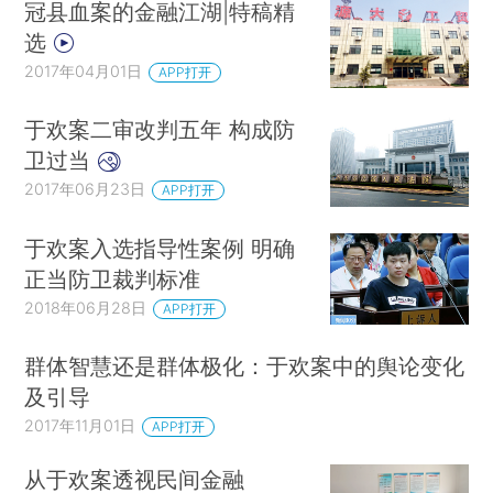
冠县血案的金融江湖|特稿精
选
2017年04月01日
APP打开
于欢案二审改判五年 构成防
卫过当
2017年06月23日
APP打开
于欢案入选指导性案例 明确
正当防卫裁判标准
2018年06月28日
APP打开
群体智慧还是群体极化：于欢案中的舆论变化
及引导
2017年11月01日
APP打开
从于欢案透视民间金融