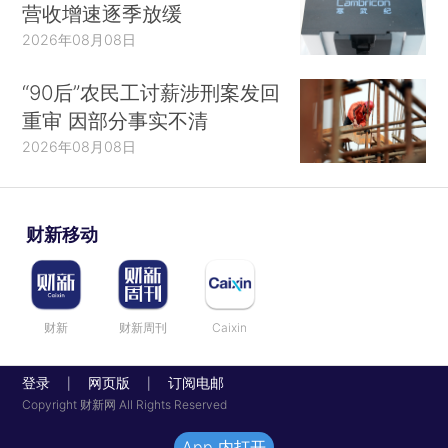
营收增速逐季放缓
2026年08月08日
“90后”农民工讨薪涉刑案发回
重审 因部分事实不清
2026年08月08日
财新移动
财新
财新周刊
Caixin
登录
网页版
订阅电邮
|
|
Copyright 财新网 All Rights Reserved
App 内打开