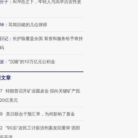
分子
：
AI冲击之下，年轻人与高学历女性更
坤
：
耳闻目睹的几位律师
日记
：
长护险覆盖全国 筹资和服务给予将持
码
波
：
“沉睡”的10万亿元公积金
新文章
57
特朗普召开矿业圆桌会 拟向关键矿产投
20亿美元
09
美日联合干预汇率，为何影响了黄金
32
“90后”农民工讨薪涉刑案发回重审 因部
实不清