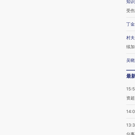
知识
受伤
丁金
村夫
续加
吴晓
最
15:
资超
14:
13:
分事