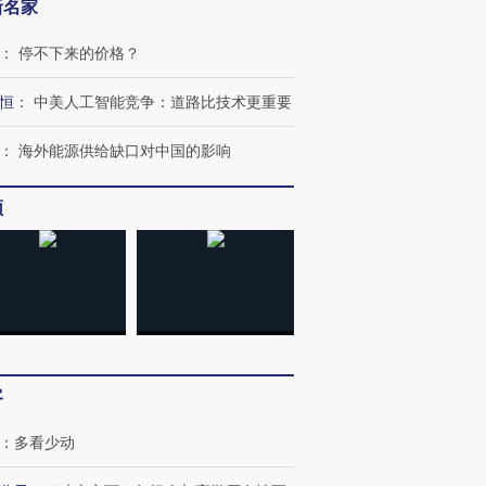
新名家
：
停不下来的价格？
恒
：
中美人工智能竞争：道路比技术更重要
：
海外能源供给缺口对中国的影响
频
跨国走私7万
视线｜被称为“蟑螂”的印
视线｜“入侵”还是“人道危
检体内含3种
度Z世代 用街头抗争将教
机”？难民潮撕裂西班牙
秘鲁纳斯
育部长拱下台
飞地休达
13人遇难
进第四届链博
【商旅对话】华住集团
客
技“链”接产
【特别呈现】寻找100种
CFO：不靠规模取胜，华
【特别呈
有意思的生活方式·第三对
住三大增长引擎是什么？
有意思的
：
多看少动