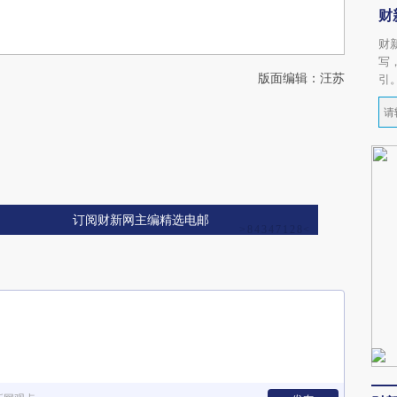
财
财
写
版面编辑：汪苏
引
订阅财新网主编精选电邮