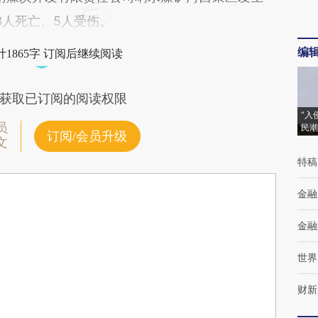
3人死亡、5人受伤。
编
1865字 订阅后继续阅读
获取已订阅的阅读权限
“入
员
民潮
订阅/会员升级
文
特稿
金融
金融
世界
财新