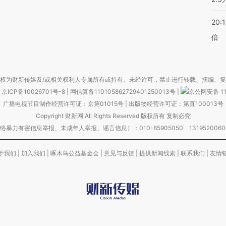
20:
倍
权为财新传媒及/或相关权利人专属所有或持有。未经许可，禁止进行转载、摘编、
京ICP备10026701号-8
|
网信算备110105862729401250013号
|
京公网安备 11
广播电视节目制作经营许可证：京第01015号
|
出版物经营许可证：第直100013号
Copyright 财新网 All Rights Reserved 版权所有 复制必究
害信息举报、未成年人举报、谣言信息）：010-85905050 13195200605 举报邮
于我们
|
加入我们
|
啄木鸟公益基金会
|
意见与反馈
|
提供新闻线索
|
联系我们
|
友情