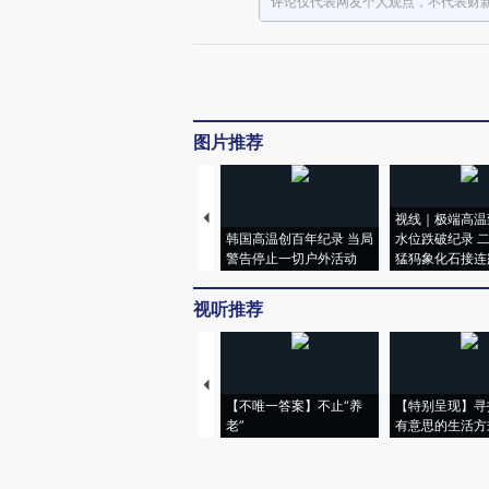
评论仅代表网友个人观点，不代表财
图片推荐
视线｜极端高温
韩国高温创百年纪录 当局
水位跌破纪录 
警告停止一切户外活动
猛犸象化石接连
视听推荐
【不唯一答案】不止“养
【特别呈现】寻
老”
有意思的生活方