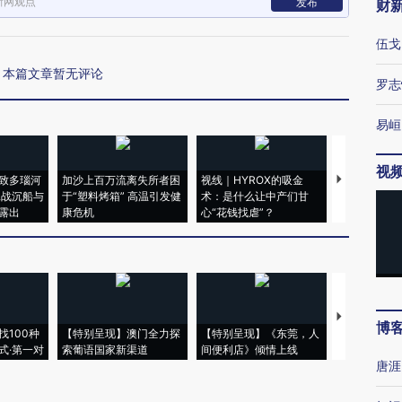
新网观点
发布
财
伍戈
本篇文章暂无评论
罗志
易峘
视
致多瑙河
加沙上百万流离失所者困
视线｜HYROX的吸金
马航飞行员
二战沉船与
于“塑料烤箱” 高温引发健
术：是什么让中产们甘
粒摇头丸 尿
露出
康危机
心“花钱找虐”？
毒品
【推广】走
博
找100种
【特别呈现】澳门全力探
【特别呈现】《东莞，人
会，让数智科
式·第一对
索葡语国家新渠道
间便利店》倾情上线
业
唐涯