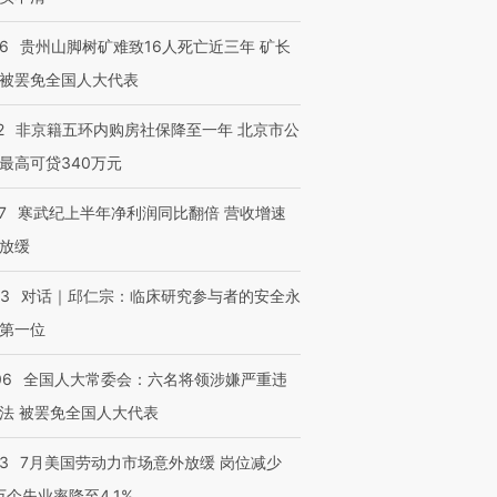
36
贵州山脚树矿难致16人死亡近三年 矿长
被罢免全国人大代表
2
非京籍五环内购房社保降至一年 北京市公
最高可贷340万元
7
寒武纪上半年净利润同比翻倍 营收增速
放缓
53
对话｜邱仁宗：临床研究参与者的安全永
第一位
06
全国人大常委会：六名将领涉嫌严重违
法 被罢免全国人大代表
43
7月美国劳动力市场意外放缓 岗位减少
3万个失业率降至4.1%