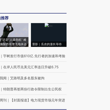
辑推荐
侵”还是“人道危机” 难
撕裂西班牙飞地休达
显影｜瓜农的漫长等待
｜
宇树发行市值610亿 先行者的加速和考验
｜
在岸人民币兑美元汇率连日升破6.75
我闻
｜
艾路明及多名股东被拘
｜
特朗普再签两份行政令限制出生公民权
周刊
｜
【封面报道】电力现货市场元年突进