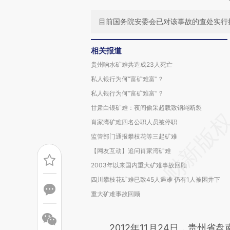
目前国务院安委会已对该事故的查处实行
相关报道
贵州响水矿难共造成23人死亡
私人银行为何“富矿难富”？
私人银行为何“富矿难富”？
甘肃白银矿难：夜间偷采超载致钢绳断裂
肖家湾矿难四名公职人员被停职
监管部门通报攀枝花等三起矿难
【网友互动】追问肖家湾矿难
2003年以来国内重大矿难事故回顾
四川攀枝花矿难已致45人遇难 仍有1人被困井下
重大矿难事故回顾
2012年11月24日，贵州省