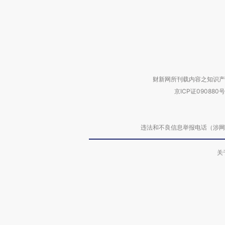
财新网所刊载内容之知识产
京ICP证090880号
违法和不良信息举报电话（涉网络暴力有
关