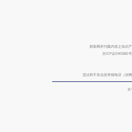
财新网所刊载内容之知识产
京ICP证090880号
违法和不良信息举报电话（涉网络暴力有
关