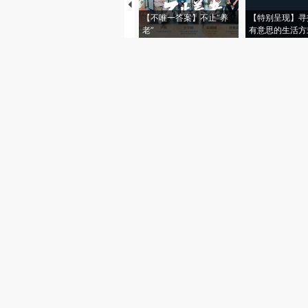
【不唯一答案】不止“养
【特别呈现】寻
老”
有意思的生活方