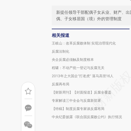
新提任领导干部配偶子女从业、财产、出
偶、子女移居国（境）外的管理制度
相关报道
王岐山：改革反腐败体制 实现治理现代化
反腐法制化
央企反腐必须触及制度根本
程啸：不动产统一登记与反腐无关
2013年之大国企“打老虎” 落马高管16人
反腐再布局
【财新周刊】【封面报道】反腐全覆盖
专家解读三中全会与反腐新部署
【特稿】制度反腐专家谈反腐布局
中央纪委披露《联合国反腐败公约》执行情况