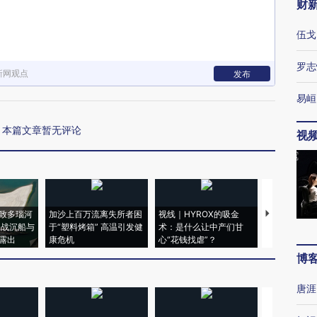
财
伍戈
罗志
新网观点
发布
易峘
本篇文章暂无评论
视
致多瑙河
加沙上百万流离失所者困
视线｜HYROX的吸金
马航飞行员
二战沉船与
于“塑料烤箱” 高温引发健
术：是什么让中产们甘
粒摇头丸 尿
露出
康危机
心“花钱找虐”？
毒品
博
唐涯