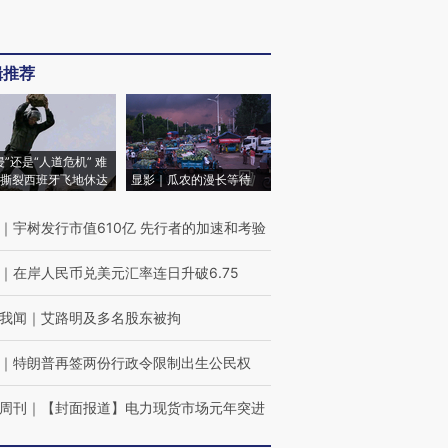
辑推荐
侵”还是“人道危机” 难
撕裂西班牙飞地休达
显影｜瓜农的漫长等待
｜
宇树发行市值610亿 先行者的加速和考验
｜
在岸人民币兑美元汇率连日升破6.75
我闻
｜
艾路明及多名股东被拘
｜
特朗普再签两份行政令限制出生公民权
周刊
｜
【封面报道】电力现货市场元年突进