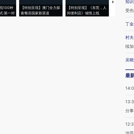
知识
【推广】走
找100种
【特别呈现】澳门全力探
【特别呈现】《东莞，人
会，让数智科
受伤
式·第一对
索葡语国家新渠道
间便利店》倾情上线
业
丁金
村夫
续加
吴晓
最
14:
13:
分事
12:
涉罪