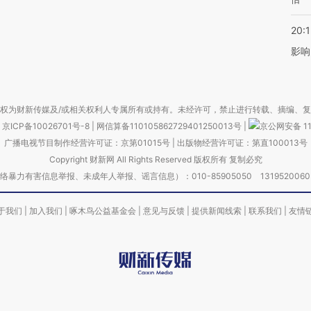
20:1
影响
权为财新传媒及/或相关权利人专属所有或持有。未经许可，禁止进行转载、摘编、
京ICP备10026701号-8
|
网信算备110105862729401250013号
|
京公网安备 11
广播电视节目制作经营许可证：京第01015号
|
出版物经营许可证：第直100013号
Copyright 财新网 All Rights Reserved 版权所有 复制必究
害信息举报、未成年人举报、谣言信息）：010-85905050 13195200605 举报邮
于我们
|
加入我们
|
啄木鸟公益基金会
|
意见与反馈
|
提供新闻线索
|
联系我们
|
友情