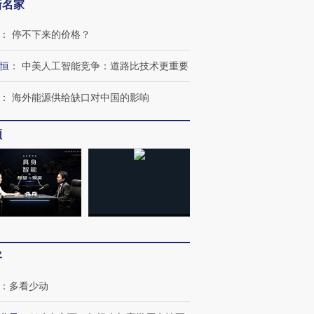
新名家
：
停不下来的价格？
恒
：
中美人工智能竞争：道路比技术更重要
：
海外能源供给缺口对中国的影响
频
跨国走私7万
视线｜被称为“蟑螂”的印
视线｜“入侵”还是“人道危
检体内含3种
度Z世代 用街头抗争将教
机”？难民潮撕裂西班牙
秘鲁纳斯
育部长拱下台
飞地休达
13人遇难
客
：
多看少动