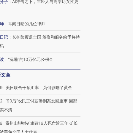
分子
：
AI冲击之下，年轻人与高学历女性更
进第四届链博
【商旅对话】华住集团
技“链”接产
【特别呈现】寻找100种
CFO：不靠规模取胜，华
【特别呈
有意思的生活方式·第三对
住三大增长引擎是什么？
有意思的
坤
：
耳闻目睹的几位律师
日记
：
长护险覆盖全国 筹资和服务给予将持
码
波
：
“沉睡”的10万亿元公积金
新文章
09
美日联合干预汇率，为何影响了黄金
32
“90后”农民工讨薪涉刑案发回重审 因部
实不清
36
贵州山脚树矿难致16人死亡近三年 矿长
被罢免全国人大代表