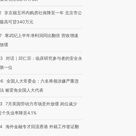
2
非京籍五环内购房社保降至一年 北京市公
最高可贷340万元
7
寒武纪上半年净利润同比翻倍 营收增速
放缓
53
对话｜邱仁宗：临床研究参与者的安全永
第一位
06
全国人大常委会：六名将领涉嫌严重违
法 被罢免全国人大代表
43
7月美国劳动力市场意外放缓 岗位减少
3万个失业率降至4.1%
14
海外金融专才回流香港 外籍工作签证翻