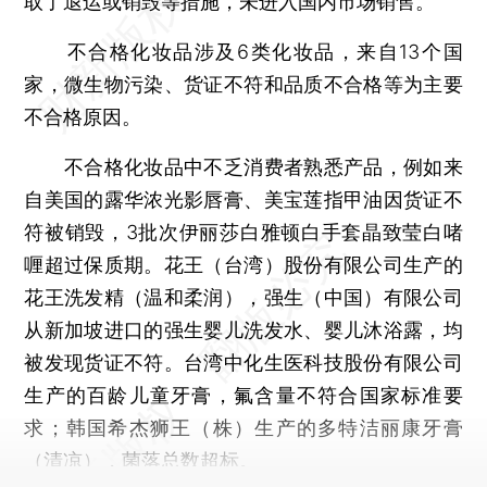
取了退运或销毁等措施，未进入国内市场销售。
不合格化妆品涉及6类化妆品，来自13个国
家，微生物污染、货证不符和品质不合格等为主要
不合格原因。
不合格化妆品中不乏消费者熟悉产品，例如来
自美国的露华浓光影唇膏、美宝莲指甲油因货证不
符被销毁，3批次伊丽莎白雅顿白手套晶致莹白啫
喱超过保质期。花王（台湾）股份有限公司生产的
花王洗发精（温和柔润），强生（中国）有限公司
从新加坡进口的强生婴儿洗发水、婴儿沐浴露，均
被发现货证不符。台湾中化生医科技股份有限公司
生产的百龄儿童牙膏，氟含量不符合国家标准要
求；韩国希杰狮王（株）生产的多特洁丽康牙膏
（清凉），菌落总数超标。