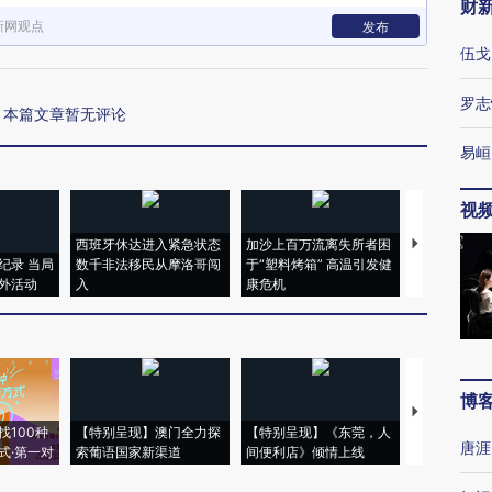
财
新网观点
发布
伍戈
罗志
本篇文章暂无评论
易峘
视
西班牙休达进入紧急状态
加沙上百万流离失所者困
视线｜HYR
纪录 当局
数千非法移民从摩洛哥闯
于“塑料烤箱” 高温引发健
术：是什么
外活动
入
康危机
心“花钱找虐
博
【推广】走
找100种
【特别呈现】澳门全力探
【特别呈现】《东莞，人
会，让数智科
唐涯
式·第一对
索葡语国家新渠道
间便利店》倾情上线
业