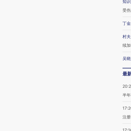
知识
受伤
丁金
村夫
续加
吴晓
最
20:
半年
17:2
注册
17:1