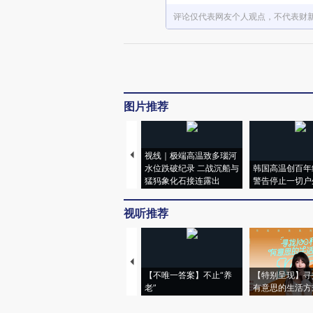
评论仅代表网友个人观点，不代表财
图片推荐
视线｜极端高温致多瑙河
水位跌破纪录 二战沉船与
韩国高温创百年
猛犸象化石接连露出
警告停止一切户
视听推荐
【不唯一答案】不止“养
【特别呈现】寻
老”
有意思的生活方