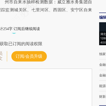
州市自来水抽样检测数据：威立雅水务集团自
跟踪监测城关区、七里河区、西固区、安宁区自来
编
计254字 订阅后继续阅读
湖北
12
40
获取已订阅的阅读权限
员
独家
订阅/会员升级
文
金融
金融
能源
财新