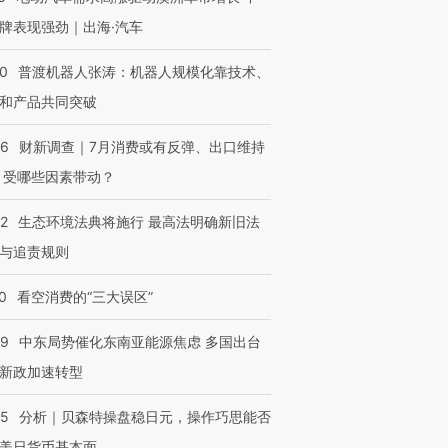
牌表现强劲｜出海·汽车
00
普渡机器人张涛：机器人规模化靠技术、
和产品共同突破
56
财新调查｜7月消费或有反弹、出口维持
 受哪些因素带动？
42
生态环境法典将施行 最高法明确新旧法
与追责规则
0
看空消费的“三大误区”
59
中东局势催化东南亚能源焦虑 多国出台
新政加速转型
05
分析｜贝森特操盘稳日元，操作巧思能否
美日货币基本面