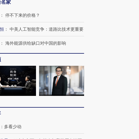
新名家
：
停不下来的价格？
恒
：
中美人工智能竞争：道路比技术更重要
：
海外能源供给缺口对中国的影响
频
OX的吸金
马航飞行员跨国走私7万
视线｜被称为“蟑螂”的印
让中产们甘
粒摇头丸 尿检体内含3种
度Z世代 用街头抗争将教
秘鲁纳斯
”？
毒品
育部长拱下台
13人遇难
客
进第四届链博
【商旅对话】华住集团
技“链”接产
【特别呈现】寻找100种
CFO：不靠规模取胜，华
【特别呈
：
多看少动
有意思的生活方式·第三对
住三大增长引擎是什么？
有意思的