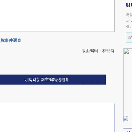
财
财
写
引
超标事件调查
版面编辑：林韵诗
订阅财新网主编精选电邮