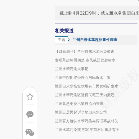
截止到4月22日9时，威立雅水务集团自
相关报道
专题
兰州自来水苯超标事件调查
【财新周刊】兰州自来水苯污染教训
发现苯超标属偶然 市民或已饮超标水
兰州水苯污染大事记
兰州中院拒绝受理五居民诉水厂案
兰州自来水恢复饮用有市民仍喝矿泉水
兰州水苯污染区近百民宅三天内搬迁
兰州紧急更换污染自流沟管道
兰州五居民起诉当地自来水公司
兰州官方确认水苯污染与两旧事故相关
兰州水苯污染或与30年前石油事故有关