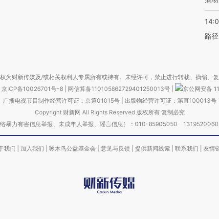
14:0
路径
权为财新传媒及/或相关权利人专属所有或持有。未经许可，禁止进行转载、摘编、
京ICP备10026701号-8
|
网信算备110105862729401250013号
|
京公网安备 11
广播电视节目制作经营许可证：京第01015号
|
出版物经营许可证：第直100013号
Copyright 财新网 All Rights Reserved 版权所有 复制必究
害信息举报、未成年人举报、谣言信息）：010-85905050 13195200605 举报邮
于我们
|
加入我们
|
啄木鸟公益基金会
|
意见与反馈
|
提供新闻线索
|
联系我们
|
友情