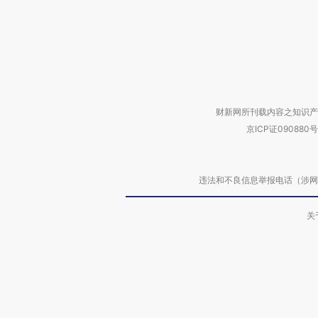
财新网所刊载内容之知识产
京ICP证090880号
违法和不良信息举报电话（涉网络暴力有
关