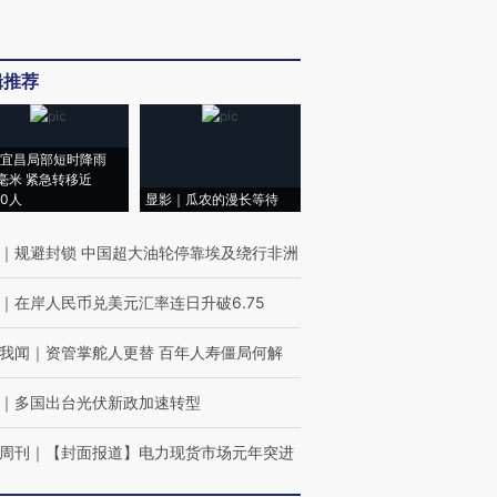
辑推荐
宜昌局部短时降雨
8毫米 紧急转移近
00人
显影｜瓜农的漫长等待
｜
规避封锁 中国超大油轮停靠埃及绕行非洲
｜
在岸人民币兑美元汇率连日升破6.75
我闻
｜
资管掌舵人更替 百年人寿僵局何解
｜
多国出台光伏新政加速转型
周刊
｜
【封面报道】电力现货市场元年突进