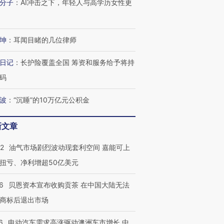
分子
：
AI冲击之下，年轻人与高学历女性更
坤
：
耳闻目睹的几位律师
日记
：
长护险覆盖全国 筹资和服务给予将持
码
波
：
“沉睡”的10万亿元公积金
新文章
22
油气市场剧烈波动现套利空间 嘉能可上
扭亏、净利增超50亿美元
6
贝恩资本宣布收购贡茶 在中国大陆无法
商标后退出市场
6
电动汽车需求高涨驱动澳洲车市增长 中