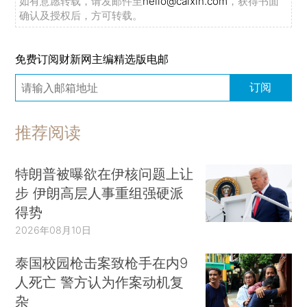
如有意愿转载，请发邮件至
hello@caixin.com
，获得书面
确认及授权后，方可转载。
免费订阅财新网主编精选版电邮
订阅
推荐阅读
特朗普被曝欲在伊核问题上让
步 伊朗高层人事重组强硬派
得势
2026年08月10日
泰国校园枪击案致枪手在内9
人死亡 警方认为作案动机复
杂