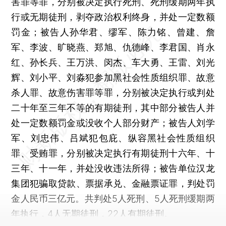
害罪等罪，分别被决定执行死刑、死刑缓期两年执
行或无期徒刑，剥夺政治权利终身，并处一定数额
罚金；被告人孙华君、缪军、陈力铭、曾建、詹
军、李波、旷晓燕、郑旭、仇德峰、李君国、肖永
红、孙长兵、王万洪、闵杰、车大勇、王雷、刘光
辉、刘小平、刘淼犯参加黑社会性质组织罪、故意
杀人罪、故意伤害罪等罪，分别被决定执行或判处
二十年至三年不等的有期徒刑，其中部分被告人并
处一定数额罚金或没收个人部分财产；被告人刘学
军、刘忠伟、吕斌犯包庇、纵容黑社会性质组织
罪、受贿罪，分别被决定执行有期徒刑十六年、十
三年、十一年，并处没收违法所得；被告单位汉龙
集团犯骗取贷款、票据承兑、金融票证罪，判处罚
金人民币三亿元。共判处5人死刑、5人死刑缓期两
年执行，4人无期徒刑，22人有期徒刑。