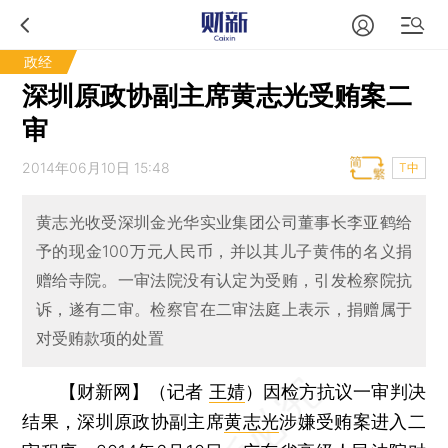
政经
深圳原政协副主席黄志光受贿案二
审
2014年06月10日 15:48
T中
黄志光收受深圳金光华实业集团公司董事长李亚鹤给
予的现金100万元人民币，并以其儿子黄伟的名义捐
赠给寺院。一审法院没有认定为受贿，引发检察院抗
诉，遂有二审。检察官在二审法庭上表示，捐赠属于
对受贿款项的处置
【财新网】（记者
王婧
）
因检方抗议一审判决
结果，深圳原政协副主席
黄志光
涉嫌受贿案进入二