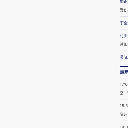
知识
受伤
丁金
村夫
续加
吴晓
最
17:
空”
15:
资超
14: