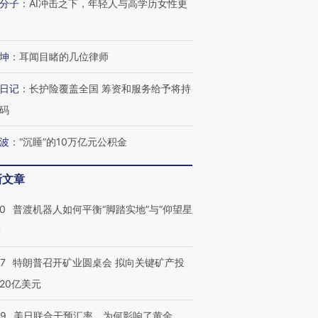
分子
：
AI冲击之下，年轻人与高学历女性更
坤
：
耳闻目睹的几位律师
日记
：
长护险覆盖全国 筹资和服务给予将持
码
波
：
“沉睡”的10万亿元公积金
新文章
00
普渡机器人如何平衡“脚踏实地”与“仰望星
？
57
特朗普召开矿业圆桌会 拟向关键矿产投
20亿美元
09
美日联合干预汇率，为何影响了黄金