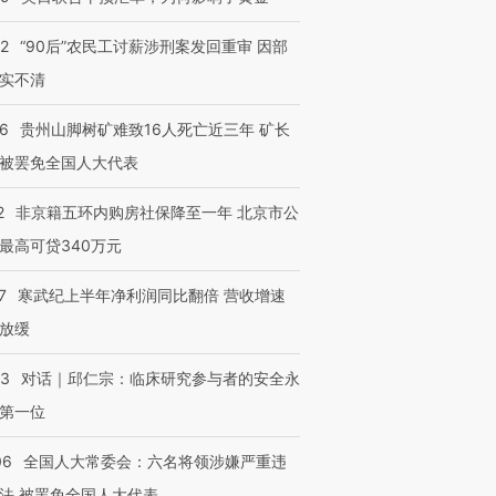
32
“90后”农民工讨薪涉刑案发回重审 因部
实不清
36
贵州山脚树矿难致16人死亡近三年 矿长
被罢免全国人大代表
2
非京籍五环内购房社保降至一年 北京市公
最高可贷340万元
7
寒武纪上半年净利润同比翻倍 营收增速
放缓
53
对话｜邱仁宗：临床研究参与者的安全永
第一位
06
全国人大常委会：六名将领涉嫌严重违
法 被罢免全国人大代表