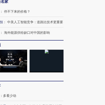
新名家
：
停不下来的价格？
恒
：
中美人工智能竞争：道路比技术更重要
：
海外能源供给缺口对中国的影响
频
跨国走私7万
视线｜被称为“蟑螂”的印
视线｜“入侵”还是“人道危
检体内含3种
度Z世代 用街头抗争将教
机”？难民潮撕裂西班牙
秘鲁纳斯
育部长拱下台
飞地休达
13人遇难
进第四届链博
【商旅对话】华住集团
客
技“链”接产
【特别呈现】寻找100种
CFO：不靠规模取胜，华
【特别呈
有意思的生活方式·第三对
住三大增长引擎是什么？
有意思的
：
多看少动