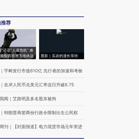
辑推荐
侵”还是“人道危机” 难
撕裂西班牙飞地休达
显影｜瓜农的漫长等待
｜
宇树发行市值610亿 先行者的加速和考验
｜
在岸人民币兑美元汇率连日升破6.75
我闻
｜
艾路明及多名股东被拘
｜
特朗普再签两份行政令限制出生公民权
周刊
｜
【封面报道】电力现货市场元年突进