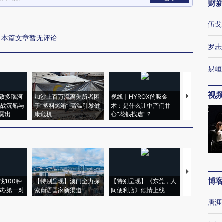
财
伍戈
本篇文章暂无评论
罗志
易峘
视
致多瑙河
加沙上百万流离失所者困
视线｜HYROX的吸金
马航飞行员
二战沉船与
于“塑料烤箱” 高温引发健
术：是什么让中产们甘
粒摇头丸 尿
露出
康危机
心“花钱找虐”？
毒品
【推广】走
博
找100种
【特别呈现】澳门全力探
【特别呈现】《东莞，人
会，让数智科
式·第一对
索葡语国家新渠道
间便利店》倾情上线
业
唐涯