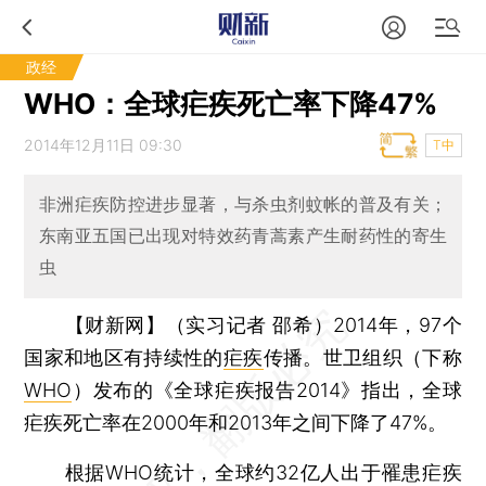
政经
WHO：全球疟疾死亡率下降47%
2014年12月11日 09:30
T中
非洲疟疾防控进步显著，与杀虫剂蚊帐的普及有关；
东南亚五国已出现对特效药青蒿素产生耐药性的寄生
虫
【财新网】（实习记者 邵希）
2014年，97个
国家和地区有持续性的
疟疾
传播。世卫组织（下称
WHO
）发布的《全球疟疾报告2014》指出，全球
疟疾死亡率在2000年和2013年之间下降了47%。
根据WHO统计，全球约32亿人出于罹患疟疾