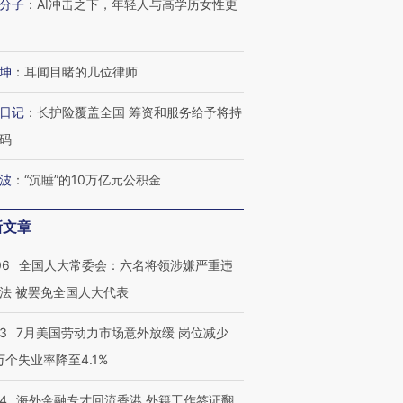
分子
：
AI冲击之下，年轻人与高学历女性更
进第四届链博
【商旅对话】华住集团
技“链”接产
【特别呈现】寻找100种
CFO：不靠规模取胜，华
【特别呈
有意思的生活方式·第三对
住三大增长引擎是什么？
有意思的
坤
：
耳闻目睹的几位律师
日记
：
长护险覆盖全国 筹资和服务给予将持
码
波
：
“沉睡”的10万亿元公积金
新文章
06
全国人大常委会：六名将领涉嫌严重违
法 被罢免全国人大代表
43
7月美国劳动力市场意外放缓 岗位减少
3万个失业率降至4.1%
14
海外金融专才回流香港 外籍工作签证翻