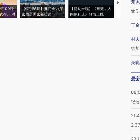
知识
【推广】走
找100种
【特别呈现】澳门全力探
【特别呈现】《东莞，人
会，让数智科
受伤
式·第一对
索葡语国家新渠道
间便利店》倾情上线
业
丁金
村夫
续加
吴晓
最
08:
纪违
21:
2.
20: