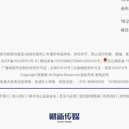
会向
18:
候任
权为财新传媒及/或相关权利人专属所有或持有。未经许可，禁止进行转载、摘编、
京ICP备10026701号-8
|
网信算备110105862729401250013号
|
京公网安备 11
广播电视节目制作经营许可证：京第01015号
|
出版物经营许可证：第直100013号
Copyright 财新网 All Rights Reserved 版权所有 复制必究
害信息举报、未成年人举报、谣言信息）：010-85905050 13195200605 举报邮
于我们
|
加入我们
|
啄木鸟公益基金会
|
意见与反馈
|
提供新闻线索
|
联系我们
|
友情