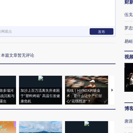
财
伍戈
罗志
新网观点
发布
易峘
本篇文章暂无评论
视
致多瑙河
加沙上百万流离失所者困
视线｜HYROX的吸金
马航飞行员
二战沉船与
于“塑料烤箱” 高温引发健
术：是什么让中产们甘
粒摇头丸 尿
露出
康危机
心“花钱找虐”？
毒品
博
唐涯