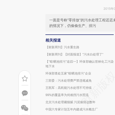
2015年
一面是号称“零排放”的污水处理工程迟
的情况下，仍偷偷生产、排污
相关报道
【财新周刊】污水重生路
【财新周刊】【封面报道】“污水白处理了”
【“晾晒池排污”追踪一】环保部确认世林化工污染
地下水
环保部查处五家“晾晒池排污”企业
三部委：污水处理费严禁违规减免
王凯军：高耗能污水处理不可持续
99%的覆盖率为何难挡污水照流
北京污水处理藏猫腻 污泥偷排达数年
中国六专家计划五年内建成污水概念厂