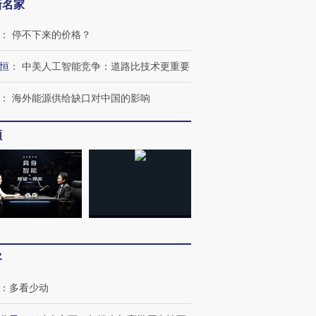
新名家
：
停不下来的价格？
恒
：
中美人工智能竞争：道路比技术更重要
：
海外能源供给缺口对中国的影响
频
跨国走私7万
视线｜被称为“蟑螂”的印
视线｜“入侵”还是“人道危
检体内含3种
度Z世代 用街头抗争将教
机”？难民潮撕裂西班牙
秘鲁纳斯
育部长拱下台
飞地休达
13人遇难
客
：
多看少动