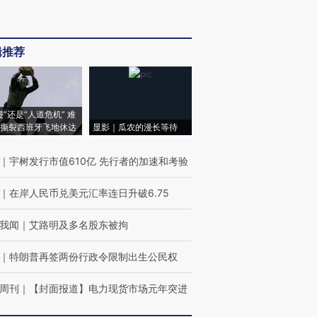
辑推荐
侵”还是“人道危机” 难
撕裂西班牙飞地休达
显影｜瓜农的漫长等待
｜
宇树发行市值610亿 先行者的加速和考验
｜
在岸人民币兑美元汇率连日升破6.75
我闻
｜
艾路明及多名股东被拘
｜
特朗普再签两份行政令限制出生公民权
周刊
｜
【封面报道】电力现货市场元年突进