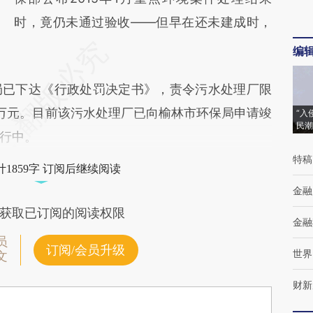
时，竟仍未通过验收——但早在还未建成时，
编
已下达《行政处罚决定书》，责令污水处理厂限
万元。目前该污水处理厂已向榆林市环保局申请竣
“入
民潮
行中。
特稿
1859字 订阅后继续阅读
金融
获取已订阅的阅读权限
金融
员
订阅/会员升级
世界
文
财新