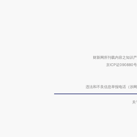
财新网所刊载内容之知识产
京ICP证090880号
违法和不良信息举报电话（涉网络暴力有
关