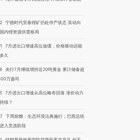
2
宁德时代宜春锂矿仍处停产状态 其动向
国内锂资源供需格局
1
7月进出口增速高位放缓，价格驱动还能
多久
8
央行7月继续增持近20吨黄金 累计储备超
600万盎司
5
7月进出口增速从高位略有回落 涨价动力
持续？
07
下周前瞻：生态环境法典施行；巴西总统
进入竞选阶段
1
特朗普坚称美国防空弹药库存充足 但不