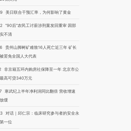
09
美日联合干预汇率，为何影响了黄金
32
“90后”农民工讨薪涉刑案发回重审 因部
实不清
36
贵州山脚树矿难致16人死亡近三年 矿长
被罢免全国人大代表
2
非京籍五环内购房社保降至一年 北京市公
最高可贷340万元
7
寒武纪上半年净利润同比翻倍 营收增速
放缓
53
对话｜邱仁宗：临床研究参与者的安全永
第一位