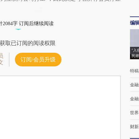
编
2084字 订阅后继续阅读
获取已订阅的阅读权限
“入
员
民潮
订阅/会员升级
文
特稿
金融
金融
世界
财新