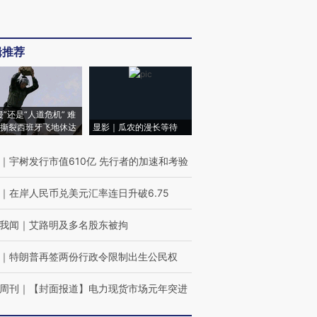
辑推荐
侵”还是“人道危机” 难
撕裂西班牙飞地休达
显影｜瓜农的漫长等待
｜
宇树发行市值610亿 先行者的加速和考验
｜
在岸人民币兑美元汇率连日升破6.75
我闻
｜
艾路明及多名股东被拘
｜
特朗普再签两份行政令限制出生公民权
周刊
｜
【封面报道】电力现货市场元年突进