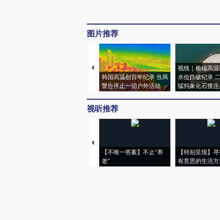
图片推荐
视线｜极端高温
韩国高温创百年纪录 当局
水位跌破纪录 
警告停止一切户外活动
猛犸象化石接连
视听推荐
【不唯一答案】不止“养
【特别呈现】寻
老”
有意思的生活方