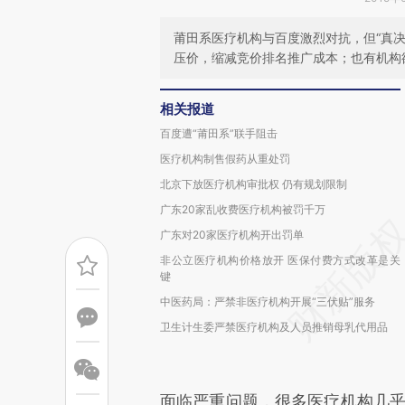
莆田系医疗机构与百度激烈对抗，但“真决
压价，缩减竞价排名推广成本；也有机构
相关报道
百度遭“莆田系”联手阻击
医疗机构制售假药从重处罚
北京下放医疗机构审批权 仍有规划限制
广东20家乱收费医疗机构被罚千万
广东对20家医疗机构开出罚单
非公立医疗机构价格放开 医保付费方式改革是关
键
中医药局：严禁非医疗机构开展“三伏贴”服务
卫生计生委严禁医疗机构及人员推销母乳代用品
面临严重问题，很多医疗机构几乎