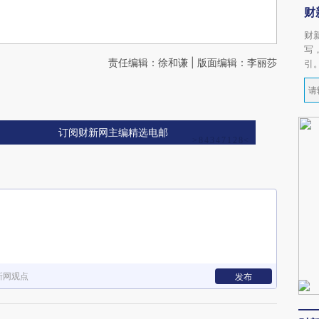
财
财
写
责任编辑：徐和谦 | 版面编辑：李丽莎
引
订阅财新网主编精选电邮
新网观点
发布