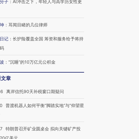
分子
：
AI冲击之下，年轻人与高学历女性更
坤
：
耳闻目睹的几位律师
日记
：
长护险覆盖全国 筹资和服务给予将持
码
波
：
“沉睡”的10万亿元公积金
新文章
46
离岸信托90天补税窗口期疑问
00
普渡机器人如何平衡“脚踏实地”与“仰望星
？
57
特朗普召开矿业圆桌会 拟向关键矿产投
20亿美元