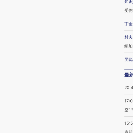
知识
受伤
丁金
村夫
续加
吴晓
最
20:
17:
空”
15:
资超