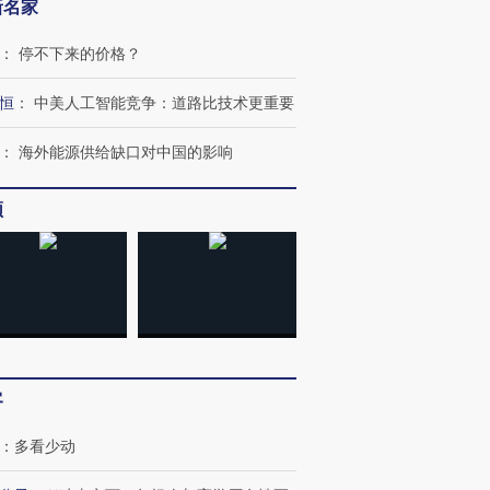
新名家
：
停不下来的价格？
恒
：
中美人工智能竞争：道路比技术更重要
：
海外能源供给缺口对中国的影响
跨国走私7万
视线｜被称为“蟑螂”的印
视线｜“入侵”还是“人道危
检体内含3种
度Z世代 用街头抗争将教
机”？难民潮撕裂西班牙
秘鲁纳斯
育部长拱下台
飞地休达
13人遇难
频
进第四届链博
【商旅对话】华住集团
技“链”接产
【特别呈现】寻找100种
CFO：不靠规模取胜，华
【特别呈
有意思的生活方式·第三对
住三大增长引擎是什么？
有意思的
客
：
多看少动