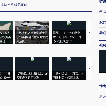
财
本篇文章暂无评论
伍戈
罗志
易峘
致多瑙河
加沙上百万流离失所者困
视线｜HYROX的吸金
马航飞行员
二战沉船与
于“塑料烤箱” 高温引发健
术：是什么让中产们甘
粒摇头丸 尿
露出
康危机
心“花钱找虐”？
毒品
视
【推广】走
找100种
【特别呈现】澳门全力探
【特别呈现】《东莞，人
会，让数智科
式·第一对
索葡语国家新渠道
间便利店》倾情上线
业
博
唐涯