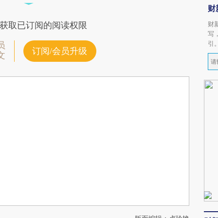
财
财
获取已订阅的阅读权限
写
引
员
订阅/会员升级
文