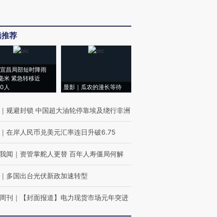
辑推荐
宜昌局部短时降雨
8毫米 紧急转移近
00人
显影｜瓜农的漫长等待
｜
规避封锁 中国超大油轮停靠埃及绕行非洲
｜
在岸人民币兑美元汇率连日升破6.75
我闻
｜
资管掌舵人更替 百年人寿僵局何解
｜
多国出台光伏新政加速转型
周刊
｜
【封面报道】电力现货市场元年突进