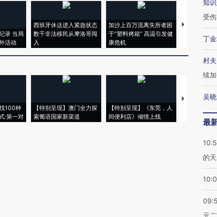
知识
受伤
西班牙休达进入紧急状态
加沙上百万流离失所者困
视线｜HYR
纪录 当局
数千非法移民从摩洛哥闯
于“塑料烤箱” 高温引发健
术：是什么
丁金
外活动
入
康危机
心“花钱找虐
村夫
续加
吴晓
【推广】走
找100种
【特别呈现】澳门全力探
【特别呈现】《东莞，人
会，让数智科
式·第一对
索葡语国家新渠道
间便利店》倾情上线
业
最
10:
的天
10:
09:
元二