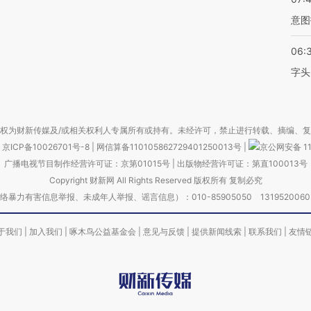
意图
06:
字头
权为财新传媒及/或相关权利人专属所有或持有。未经许可，禁止进行转载、摘编、
京ICP备10026701号-8
|
网信算备110105862729401250013号
|
京公网安备 11
广播电视节目制作经营许可证：京第01015号
|
出版物经营许可证：第直100013号
Copyright 财新网 All Rights Reserved 版权所有 复制必究
害信息举报、未成年人举报、谣言信息）：010-85905050 13195200605 举报邮
于我们
|
加入我们
|
啄木鸟公益基金会
|
意见与反馈
|
提供新闻线索
|
联系我们
|
友情