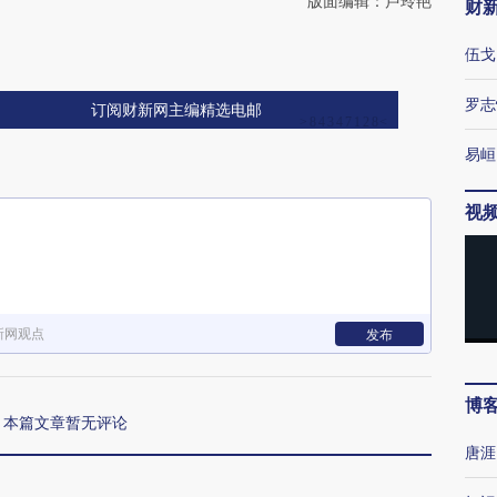
版面编辑：卢玲艳
财
伍戈
罗志
订阅财新网主编精选电邮
易峘
视
新网观点
发布
博
本篇文章暂无评论
唐涯