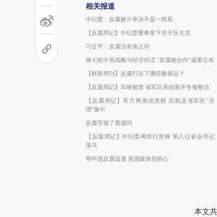
相关报道
中纪委：反腐败斗争决不是一阵风
【反腐周记】中纪委重拳拿下肖天乐大克
习近平：反腐没有休止符
第七轮中美战略与经济对话 “反腐败合作”成果公布
【财新周刊】反腐打击了哪些奢侈品？
【反腐周记】车峰被查 省军区系统展开专项整治
【反腐周记】军方再发伏虎榜 后勤及省军区“灾
情”集中
反腐导致了衰退吗
【反腐周记】中纪委再挥打虎棒 第八位省会书记
落马
帮中国反腐追逃 美国媒体很热心
本文共