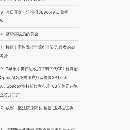
29
今日开盘：沪指报3896.49点 跌幅
0%
24
蓄势突破后的黄金
51
特稿｜宇树发行市值610亿 先行者的加
考验
29
T早报｜英伟达或拟下调下代GPU显存配
Open AI为免费用户默认提供GPT-5.6
NA；SpaceX协特斯拉宣布斥168亿美元在德
立芯片工厂
07
成都一区法院原院长 被指“违规挂证执
43
特朗普再签两份行政令限制出生公民权