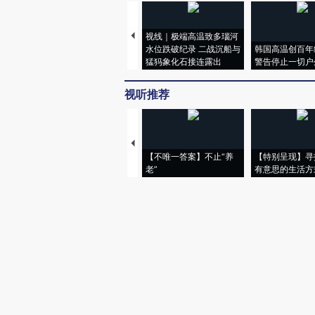
视线｜极端高温致多瑙河
水位跌破纪录 二战沉船与
韩国高温创百年
猛犸象化石接连露出
警告停止一切户
视听推荐
【不唯一答案】不止“养
【特别呈现】寻
老”
有意思的生活方