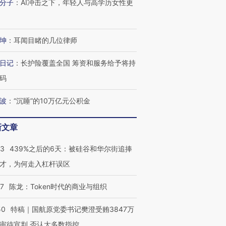
分子
：
AI冲击之下，年轻人与高学历女性更
OX的吸金
马航飞行员跨国走私7万
视线｜被称为“蟑螂”的印
让中产们甘
粒摇头丸 尿检体内含3种
度Z世代 用街头抗争将教
秘鲁纳斯
坤
：
耳闻目睹的几位律师
”？
毒品
育部长拱下台
13人遇难
日记
：
长护险覆盖全国 筹资和服务给予将持
码
波
：
“沉睡”的10万亿元公积金
进第四届链博
【商旅对话】华住集团
技“链”接产
【特别呈现】寻找100种
CFO：不靠规模取胜，华
【特别呈
有意思的生活方式·第三对
住三大增长引擎是什么？
有意思的
新文章
53
439%之后的6天：被硅谷和华尔街追捧
才，为何走入杠杆误区
07
陈龙：Token时代的商业与组织
50
特稿｜国航原党委书记樊澄受贿3847万
审待宣判 否认大多数指控