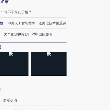
新名家
：
停不下来的价格？
恒
：
中美人工智能竞争：道路比技术更重要
：
海外能源供给缺口对中国的影响
频
客
：
多看少动