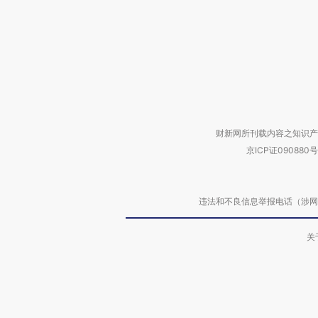
财新网所刊载内容之知识产
京ICP证090880号
违法和不良信息举报电话（涉网络暴力有
关