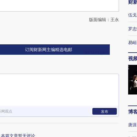
财
伍戈
版面编辑：王永
罗志
易峘
订阅财新网主编精选电邮
视
博
新网观点
发布
唐涯
本篇文章暂无评论