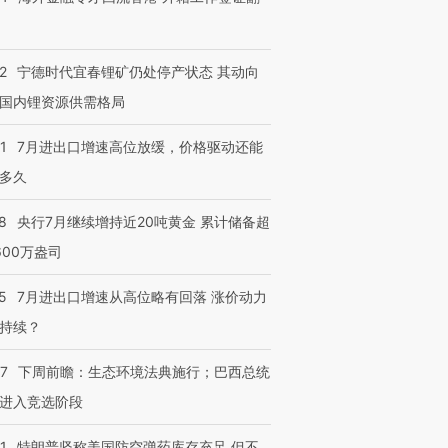
2
宁德时代宜春锂矿仍处停产状态 其动向
国内锂资源供需格局
1
7月进出口增速高位放缓，价格驱动还能
多久
8
央行7月继续增持近20吨黄金 累计储备超
600万盎司
5
7月进出口增速从高位略有回落 涨价动力
持续？
07
下周前瞻：生态环境法典施行；巴西总统
进入竞选阶段
1
特朗普坚称美国防空弹药库存充足 但不