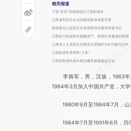
相关报道
下派“京官”刘昌林拟任江西副省长
江西省军区司令员张晓明跻身省委常委
朱镕基办公室前主任李炳军转任赣州市委书记
江西临川统战部长隐瞒房产、收受红包被免职降级
江西省人大原副主任陈安众受贿810余万被判12年
江西副省长李炳军“入常”
江西原副省长姚木根涉嫌受贿被提起公诉
李炳军，男，汉族，1963年2
1984年3月加入中国共产党，大
1980年9月至1984年7月，
1984年7月至1991年6月，