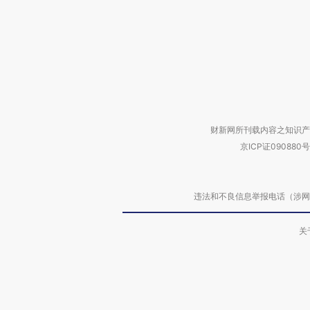
财新网所刊载内容之知识产
京ICP证090880号
违法和不良信息举报电话（涉网络暴力有
关