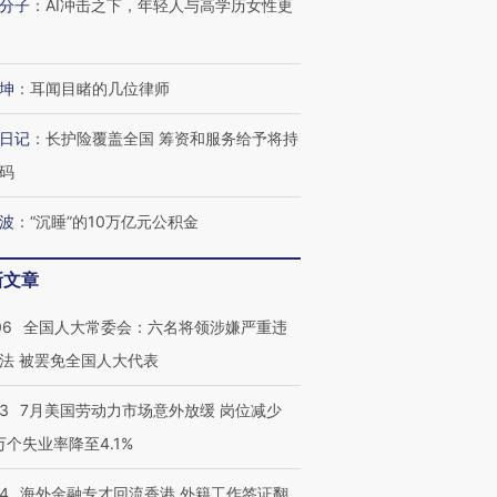
分子
：
AI冲击之下，年轻人与高学历女性更
坤
：
耳闻目睹的几位律师
跨国走私7万
视线｜被称为“蟑螂”的印
视线｜“入侵”还是“人道危
日记
：
长护险覆盖全国 筹资和服务给予将持
检体内含3种
度Z世代 用街头抗争将教
机”？难民潮撕裂西班牙
秘鲁纳斯
育部长拱下台
飞地休达
13人遇难
码
波
：
“沉睡”的10万亿元公积金
新文章
进第四届链博
【商旅对话】华住集团
技“链”接产
【特别呈现】寻找100种
CFO：不靠规模取胜，华
【特别呈
06
全国人大常委会：六名将领涉嫌严重违
有意思的生活方式·第三对
住三大增长引擎是什么？
有意思的
法 被罢免全国人大代表
43
7月美国劳动力市场意外放缓 岗位减少
3万个失业率降至4.1%
14
海外金融专才回流香港 外籍工作签证翻