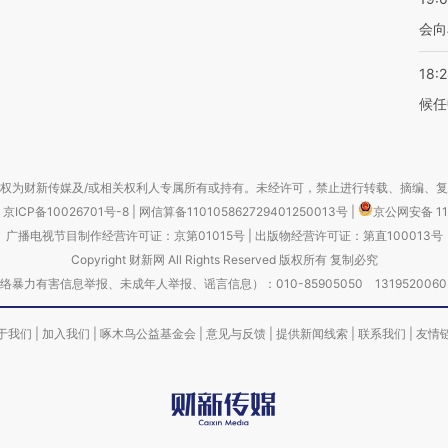
会向
18:
候任
权为财新传媒及/或相关权利人专属所有或持有。未经许可，禁止进行转载、摘编、
京ICP备10026701号-8
|
网信算备110105862729401250013号
|
京公网安备 11
广播电视节目制作经营许可证：京第01015号
|
出版物经营许可证：第直100013号
Copyright 财新网 All Rights Reserved 版权所有 复制必究
害信息举报、未成年人举报、谣言信息）：010-85905050 13195200605 举报邮
于我们
|
加入我们
|
啄木鸟公益基金会
|
意见与反馈
|
提供新闻线索
|
联系我们
|
友情