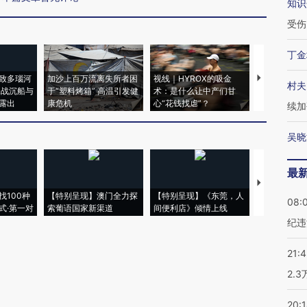
知识
受伤
丁金
致多瑙河
加沙上百万流离失所者困
视线｜HYROX的吸金
马航飞行员
村夫
二战沉船与
于“塑料烤箱” 高温引发健
术：是什么让中产们甘
粒摇头丸 尿
露出
康危机
心“花钱找虐”？
毒品
续加
吴晓
最
【推广】走
找100种
【特别呈现】澳门全力探
【特别呈现】《东莞，人
会，让数智科
08:
式·第一对
索葡语国家新渠道
间便利店》倾情上线
业
纪违
21:
2.
20: