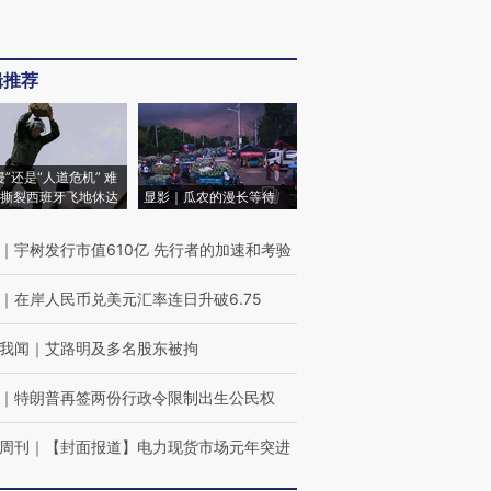
辑推荐
侵”还是“人道危机” 难
撕裂西班牙飞地休达
显影｜瓜农的漫长等待
｜
宇树发行市值610亿 先行者的加速和考验
｜
在岸人民币兑美元汇率连日升破6.75
我闻
｜
艾路明及多名股东被拘
｜
特朗普再签两份行政令限制出生公民权
周刊
｜
【封面报道】电力现货市场元年突进