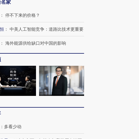
新名家
：
停不下来的价格？
恒
：
中美人工智能竞争：道路比技术更重要
：
海外能源供给缺口对中国的影响
频
客
：
多看少动