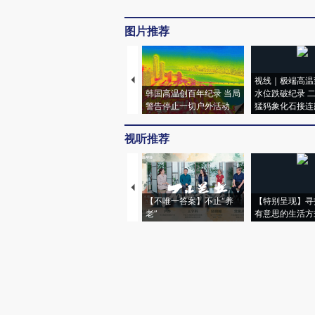
图片推荐
视线｜极端高温
韩国高温创百年纪录 当局
水位跌破纪录 
警告停止一切户外活动
猛犸象化石接连
视听推荐
【不唯一答案】不止“养
【特别呈现】寻
老”
有意思的生活方