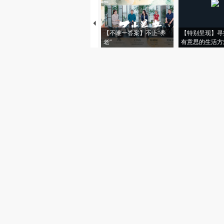
【不唯一答案】不止“养
【特别呈现】寻
老”
有意思的生活方