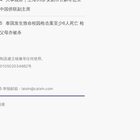
中国侨联副主席
45
泰国发生致命校园枪击案至少6人死亡 枪
父母亦被杀
复制及建立镜像等任何使用。
010502034662号
箱：laixin@caixin.com
链接