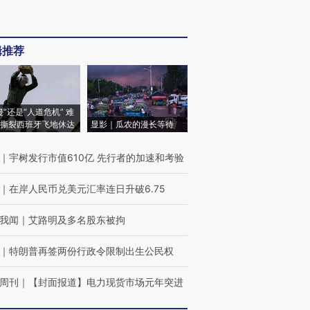
辑推荐
侵”还是“人道危机” 难
撕裂西班牙飞地休达
显影｜瓜农的漫长等待
｜
宇树发行市值610亿 先行者的加速和考验
｜
在岸人民币兑美元汇率连日升破6.75
我闻
｜
艾路明及多名股东被拘
｜
特朗普再签两份行政令限制出生公民权
周刊
｜
【封面报道】电力现货市场元年突进