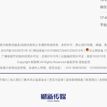
候任
17:
手祖
权为财新传媒及/或相关权利人专属所有或持有。未经许可，禁止进行转载、摘编、
京ICP备10026701号-8
|
网信算备110105862729401250013号
|
京公网安备 11
广播电视节目制作经营许可证：京第01015号
|
出版物经营许可证：第直100013号
Copyright 财新网 All Rights Reserved 版权所有 复制必究
害信息举报、未成年人举报、谣言信息）：010-85905050 13195200605 举报邮
于我们
|
加入我们
|
啄木鸟公益基金会
|
意见与反馈
|
提供新闻线索
|
联系我们
|
友情