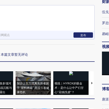
财
伍戈
罗志
易峘
新网观点
发布
视
本篇文章暂无评论
致多瑙河
加沙上百万流离失所者困
视线｜HYROX的吸金
马航飞行员
二战沉船与
于“塑料烤箱” 高温引发健
术：是什么让中产们甘
粒摇头丸 尿
博
露出
康危机
心“花钱找虐”？
毒品
唐涯