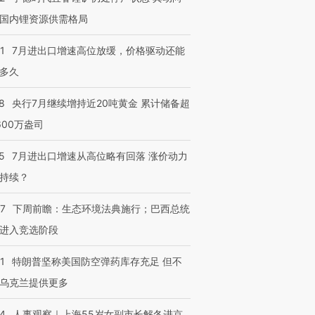
国内锂资源供需格局
1
7月进出口增速高位放缓，价格驱动还能
多久
8
央行7月继续增持近20吨黄金 累计储备超
600万盎司
5
7月进出口增速从高位略有回落 涨价动力
持续？
07
下周前瞻：生态环境法典施行；巴西总统
进入竞选阶段
1
特朗普坚称美国防空弹药库存充足 但不
乌克兰提供更多
24
人事观察｜上海55岁女副市长解冬进京