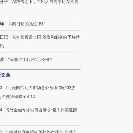
分子
：
AI冲击之下，年轻人与高学历女性更
进第四届链博
【商旅对话】华住集团
技“链”接产
【特别呈现】寻找100种
CFO：不靠规模取胜，华
【特别呈
坤
：
耳闻目睹的几位律师
有意思的生活方式·第三对
住三大增长引擎是什么？
有意思的
日记
：
长护险覆盖全国 筹资和服务给予将持
码
波
：
“沉睡”的10万亿元公积金
新文章
43
7月美国劳动力市场意外放缓 岗位减少
3万个失业率降至4.1%
14
海外金融专才回流香港 外籍工作签证翻
2
宁德时代宜春锂矿仍处停产状态 其动向