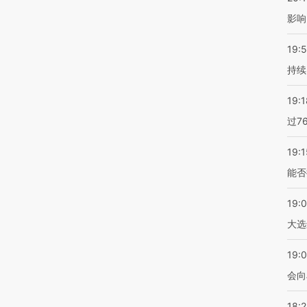
影响
19:5
持续
19:1
过7
19:1
能否
19:
大选
19:0
会向
18: