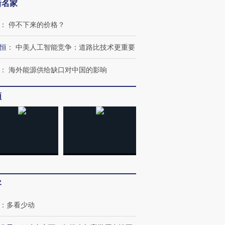
新名家
：
停不下来的价格？
恒
：
中美人工智能竞争：道路比技术更重要
：
海外能源供给缺口对中国的影响
频
跨国走私7万
视线｜被称为“蟑螂”的印
视线｜“入侵”还是“人道危
检体内含3种
度Z世代 用街头抗争将教
机”？难民潮撕裂西班牙
秘鲁纳斯
客
育部长拱下台
飞地休达
13人遇难
：
多看少动