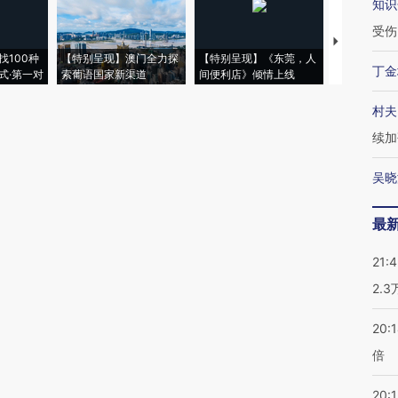
知识
受伤
【推广】走
找100种
【特别呈现】澳门全力探
【特别呈现】《东莞，人
会，让数智科
丁金
式·第一对
索葡语国家新渠道
间便利店》倾情上线
业
村夫
续加
吴晓
最
21:
2.
20:
倍
20:1