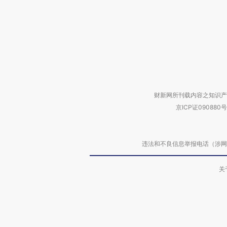
财新网所刊载内容之知识产
京ICP证090880号
违法和不良信息举报电话（涉网络暴力有
关