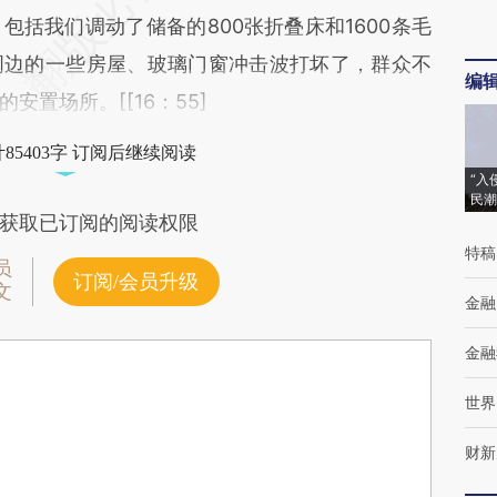
括我们调动了储备的800张折叠床和1600条毛
周边的一些房屋、玻璃门窗冲击波打坏了，群众不
编
置场所。[[16：55]
85403字 订阅后继续阅读
“入
民潮
获取已订阅的阅读权限
特稿
员
订阅/会员升级
文
金融
金融
世界
财新