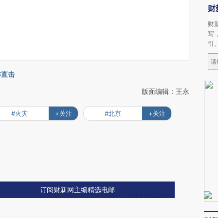
财
财
写
引
炸直击
版面编辑：王永
#火灾
+关注
#北京
+关注
订阅财新网主编精选电邮