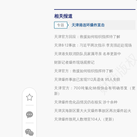
相关报道
专题
天津港连环爆炸直击
天津官方回应：救援如何组织指挥待了解
天津8·12事故：习近平两次指示 李克强赶赴现场
天津港失联消防队员家属寻亲 名单更新中
财新记者爆炸现场观察记
天津官方：救援如何组织指挥待了解
天津爆炸事故已发现112具遗体 95人失联
天津官方：700吨氰化钠很快会有明确答复（更
新）
天津爆炸危化品情况仍在核实 涉十余种
天津滨海新区重大火灾爆炸事故区再次爆炸起火
天津爆炸致死人数增至104人（更新）