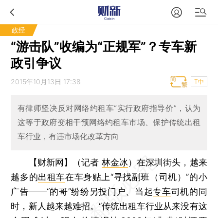
政经
“游击队”收编为“正规军”？专车新
政引争议
2015年10月13日 17:38
T中
有律师坚决反对网络约租车“实行政府指导价”，认为
这等于政府变相干预网络约租车市场、保护传统出租
车行业，有违市场化改革方向
【财新网】（记者
林金冰
）
在深圳街头，越来
越多的
出租车
在车身贴上“寻找副班（司机）”的小
广告——“的哥”纷纷另投门户、当起
专车
司机的同
时，新人越来越难招。“传统出租车行业从来没有这