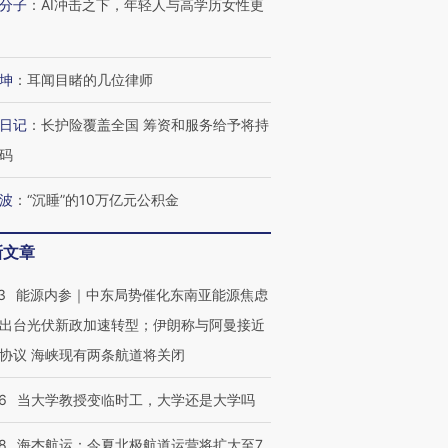
分子
：
AI冲击之下，年轻人与高学历女性更
坤
：
耳闻目睹的几位律师
日记
：
长护险覆盖全国 筹资和服务给予将持
码
波
：
“沉睡”的10万亿元公积金
新文章
3
能源内参｜中东局势催化东南亚能源焦虑
出台光伏新政加速转型；伊朗称与阿曼接近
协议 海峡现有两条航道将关闭
6
当大学教授变临时工，大学还是大学吗
8
海杰航运：今夏北极航道运营将扩大至7