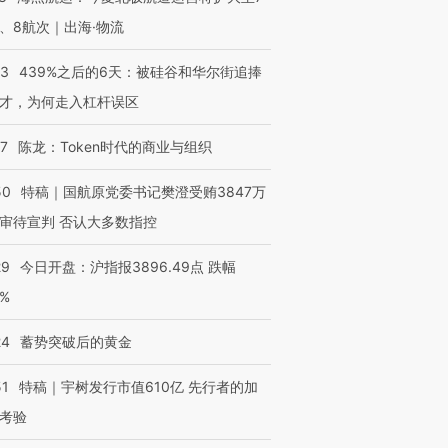
、8航次｜出海·物流
53
439%之后的6天：被硅谷和华尔街追捧
才，为何走入杠杆误区
07
陈龙：Token时代的商业与组织
50
特稿｜国航原党委书记樊澄受贿3847万
审待宣判 否认大多数指控
29
今日开盘：沪指报3896.49点 跌幅
0%
24
蓄势突破后的黄金
51
特稿｜宇树发行市值610亿 先行者的加
考验