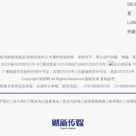
08:
置；
LU
州建
权为财新传媒及/或相关权利人专属所有或持有。未经许可，禁止进行转载、摘编、
京ICP备10026701号-8
|
网信算备110105862729401250013号
|
京公网安备 11
广播电视节目制作经营许可证：京第01015号
|
出版物经营许可证：第直100013号
Copyright 财新网 All Rights Reserved 版权所有 复制必究
害信息举报、未成年人举报、谣言信息）：010-85905050 13195200605 举报邮
于我们
|
加入我们
|
啄木鸟公益基金会
|
意见与反馈
|
提供新闻线索
|
联系我们
|
友情