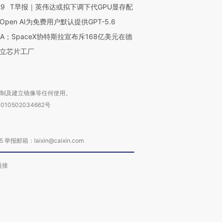
29
T早报｜英伟达或拟下调下代GPU显存配
Open AI为免费用户默认提供GPT-5.6
NA；SpaceX协特斯拉宣布斥168亿美元在德
立芯片工厂
复制及建立镜像等任何使用。
010502034662号
箱：laixin@caixin.com
链接