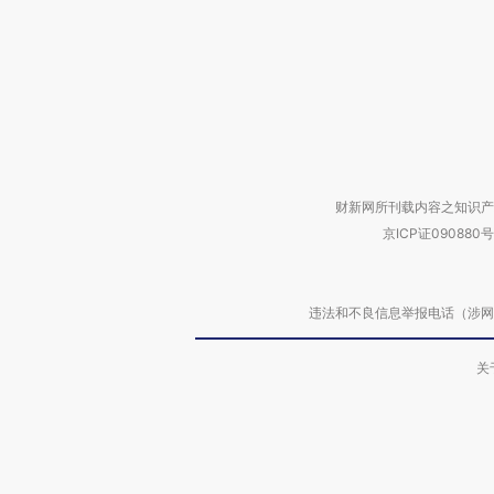
财新网所刊载内容之知识产
京ICP证090880号
违法和不良信息举报电话（涉网络暴力有
关