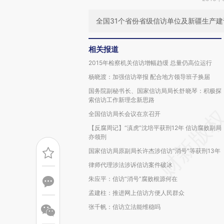
全国31个省份省级信访单位及新疆生产
相关报道
2015年检察机关信访增幅趋缓 总量仍高位运行
杨晓渡：加强信访举报 配合地方领导班子换届
国务院副秘书长、国家信访局局长舒晓琴：积极探
索信访工作新理念新思路
全国信访局长会议在京召开
【反腐周记】“滇虎”沈培平获刑12年 信访腐败副局
亦领刑
国家信访局原副局长许杰涉信访“消号”等获刑13年
律师代理涉法涉诉信访案件破冰
朱应平：信访“消号”腐败根源何在
孟建柱：推进网上信访方便人民群众
张千帆：信访立法能维稳吗