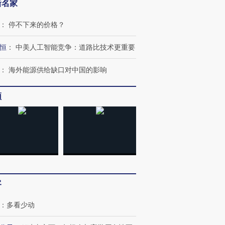
新名家
：
停不下来的价格？
恒
：
中美人工智能竞争：道路比技术更重要
：
海外能源供给缺口对中国的影响
频
OX的吸金
马航飞行员跨国走私7万
视线｜被称为“蟑螂”的印
让中产们甘
粒摇头丸 尿检体内含3种
度Z世代 用街头抗争将教
秘鲁纳斯
”？
毒品
育部长拱下台
13人遇难
客
进第四届链博
【商旅对话】华住集团
技“链”接产
【特别呈现】寻找100种
CFO：不靠规模取胜，华
【特别呈
有意思的生活方式·第三对
住三大增长引擎是什么？
有意思的
：
多看少动