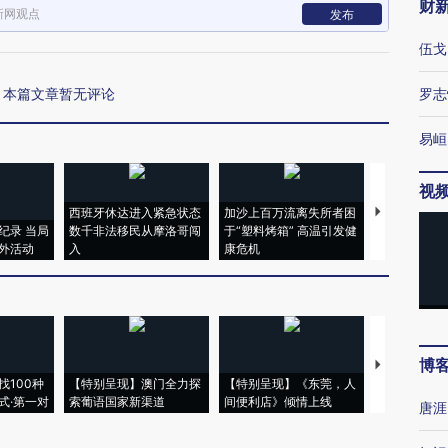
财
新网观点
发布
伍戈
本篇文章暂无评论
罗志
易峘
视
西班牙休达进入紧急状态
加沙上百万流离失所者困
视线｜HYR
纪录 当局
数千非法移民从摩洛哥闯
于“塑料烤箱” 高温引发健
术：是什么
外活动
入
康危机
心“花钱找虐
博
【推广】走
找100种
【特别呈现】澳门全力探
【特别呈现】《东莞，人
会，让数智科
式·第一对
索葡语国家新渠道
间便利店》倾情上线
业
唐涯