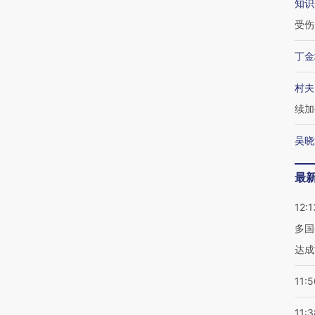
知识
受伤
丁金
村夫
续加
吴晓
最
12:1
多国
达成
11:5
11:3