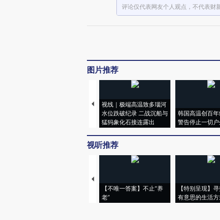
评论仅代表网友个人观点，不代表财
图片推荐
视线｜极端高温致多瑙河
水位跌破纪录 二战沉船与
韩国高温创百年
猛犸象化石接连露出
警告停止一切户
视听推荐
【不唯一答案】不止“养
【特别呈现】寻
老”
有意思的生活方