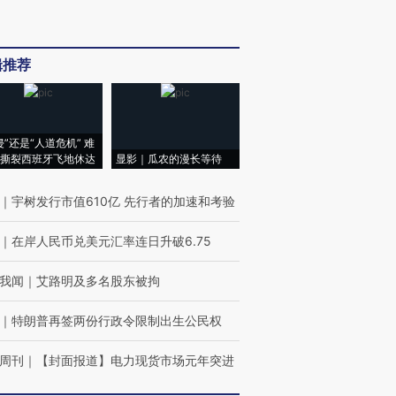
辑推荐
侵”还是“人道危机” 难
撕裂西班牙飞地休达
显影｜瓜农的漫长等待
｜
宇树发行市值610亿 先行者的加速和考验
｜
在岸人民币兑美元汇率连日升破6.75
我闻
｜
艾路明及多名股东被拘
｜
特朗普再签两份行政令限制出生公民权
周刊
｜
【封面报道】电力现货市场元年突进