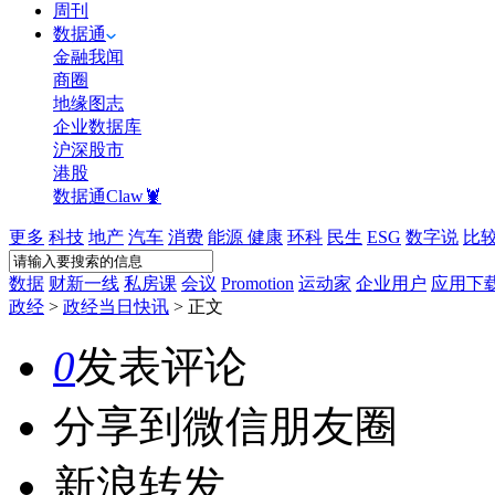
周刊
数据通
金融我闻
商圈
地缘图志
企业数据库
沪深股市
港股
数据通Claw🦞
更多
科技
地产
汽车
消费
能源
健康
环科
民生
ESG
数字说
比
数据
财新一线
私房课
会议
Promotion
运动家
企业用户
应用下
政经
>
政经当日快讯
>
正文
0
发表评论
分享到微信朋友圈
新浪转发