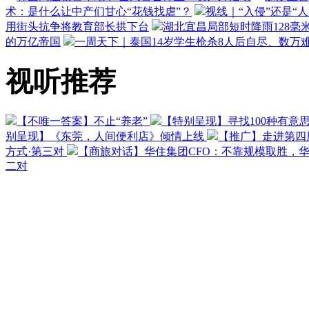
术：是什么让中产们甘心“花钱找虐”？
视线｜“入侵”还是“
用街头抗争将教育部长拱下台
湖北宜昌局部短时降雨128毫米
的万亿帝国
一周天下｜泰国14岁学生枪杀8人后自尽、数万
视听推荐
【不唯一答案】不止“养老”
【特别呈现】寻找100种有意
别呈现】《东莞，人间便利店》倾情上线
【推广】走进第四
方式·第三对
【商旅对话】华住集团CFO：不靠规模取胜，
二对