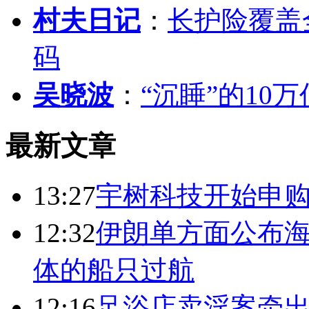
村夫日记
：
长护险覆盖
码
吴晓波
：
“沉睡”的10
最新文章
13:27
宇树科技开始申购
12:32
伊朗单方面公布海
体的船只过航
12:16
足浴店卖淫案牵出