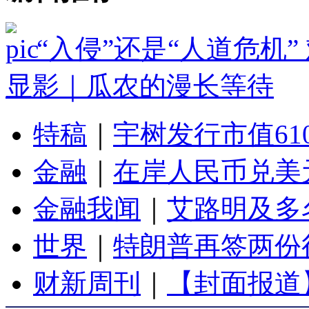
“入侵”还是“人道危机
显影｜瓜农的漫长等待
特稿
｜
宇树发行市值61
金融
｜
在岸人民币兑美元
金融我闻
｜
艾路明及多
世界
｜
特朗普再签两份
财新周刊
｜
【封面报道