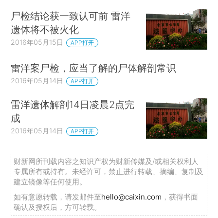
尸检结论获一致认可前 雷洋
遗体将不被火化
2016年05月15日
APP打开
雷洋案尸检，应当了解的尸体解剖常识
2016年05月14日
APP打开
雷洋遗体解剖14日凌晨2点完
成
2016年05月14日
APP打开
财新网所刊载内容之知识产权为财新传媒及/或相关权利人
专属所有或持有。未经许可，禁止进行转载、摘编、复制及
建立镜像等任何使用。
如有意愿转载，请发邮件至
hello@caixin.com
，获得书面
确认及授权后，方可转载。