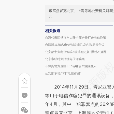
该窝点冒充北京、上海等地公安机关对我大
元
相关报道
台湾代表团抵京与大陆协商合作打击电信诈骗
台湾释放20名电信诈骗嫌犯 岛内政界起争议
公安部十大电信诈骗A级逃犯之首“黑桃A”落网
北京审结特大跨境电信诈骗案
菲律宾警方逮捕357名电信诈骗嫌疑人
公安部承诺严打“电信诈骗”
2014年11月29日，肯尼亚
等用于电信诈骗犯罪的通讯设备，
年4月，其中一犯罪窝点的36名
窝点冒充北京、上海等地公安机关