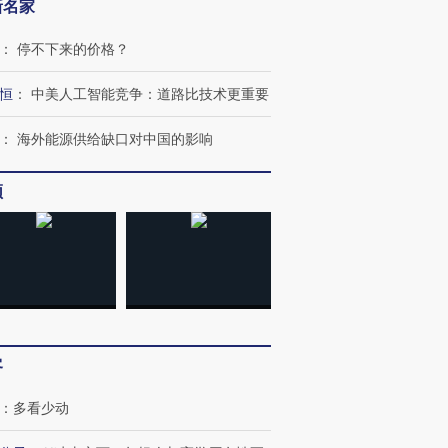
新名家
：
停不下来的价格？
恒
：
中美人工智能竞争：道路比技术更重要
：
海外能源供给缺口对中国的影响
频
跨国走私7万
视线｜被称为“蟑螂”的印
视线｜“入侵”还是“人道危
检体内含3种
度Z世代 用街头抗争将教
机”？难民潮撕裂西班牙
秘鲁纳斯
育部长拱下台
飞地休达
13人遇难
进第四届链博
【商旅对话】华住集团
客
技“链”接产
【特别呈现】寻找100种
CFO：不靠规模取胜，华
【特别呈
有意思的生活方式·第三对
住三大增长引擎是什么？
有意思的
：
多看少动