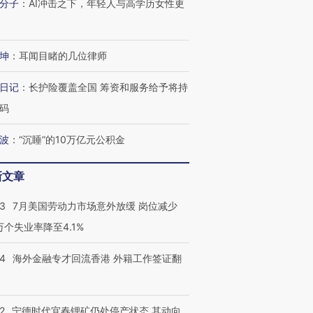
分子
：
AI冲击之下，年轻人与高学历女性更
坤
：
耳闻目睹的几位律师
日记
：
长护险覆盖全国 筹资和服务给予将持
码
波
：
“沉睡”的10万亿元公积金
新文章
43
7月美国劳动力市场意外放缓 岗位减少
3万个失业率降至4.1%
14
海外金融专才回流香港 外籍工作签证翻
2
宁德时代宜春锂矿仍处停产状态 其动向