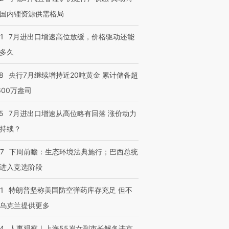
国内锂资源供需格局
1
7月进出口增速高位放缓，价格驱动还能
多久
8
央行7月继续增持近20吨黄金 累计储备超
600万盎司
5
7月进出口增速从高位略有回落 涨价动力
持续？
07
下周前瞻：生态环境法典施行；巴西总统
进入竞选阶段
1
特朗普坚称美国防空弹药库存充足 但不
乌克兰提供更多
24
人事观察｜上海55岁女副市长解冬进京