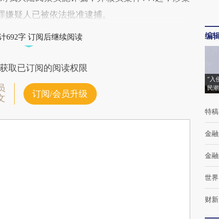
犯罪嫌疑人已被依法批准逮捕。
编
计692字 订阅后继续阅读
获取已订阅的阅读权限
“入
员
民潮
订阅/会员升级
文
特稿
金融
金融
世界
财新