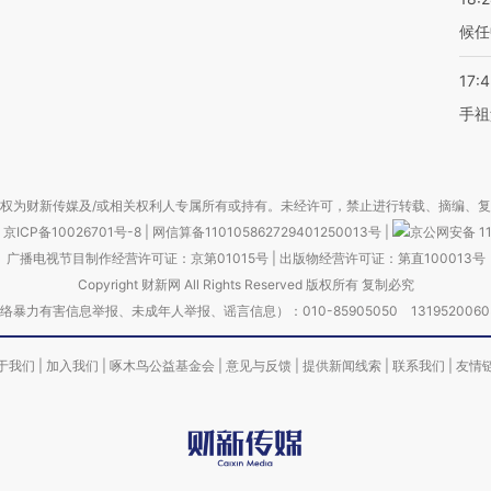
候任
17:
手祖
权为财新传媒及/或相关权利人专属所有或持有。未经许可，禁止进行转载、摘编、
京ICP备10026701号-8
|
网信算备110105862729401250013号
|
京公网安备 11
广播电视节目制作经营许可证：京第01015号
|
出版物经营许可证：第直100013号
Copyright 财新网 All Rights Reserved 版权所有 复制必究
害信息举报、未成年人举报、谣言信息）：010-85905050 13195200605 举报邮
于我们
|
加入我们
|
啄木鸟公益基金会
|
意见与反馈
|
提供新闻线索
|
联系我们
|
友情