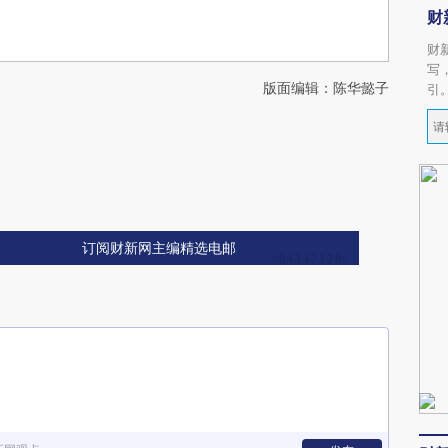
财
财
写
版面编辑：陈华懿子
引
订阅财新网主编精选电邮