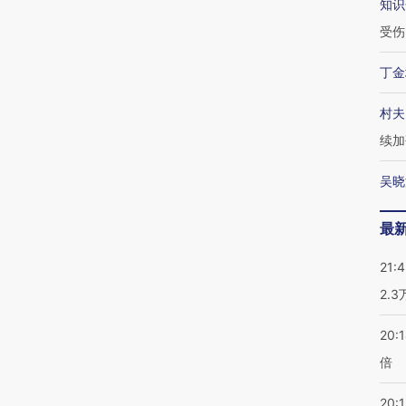
知识
受伤
丁金
村夫
续加
吴晓
最
21:
2.
20:
倍
20:1