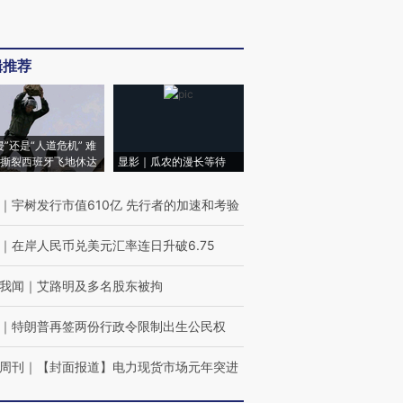
辑推荐
侵”还是“人道危机” 难
撕裂西班牙飞地休达
显影｜瓜农的漫长等待
｜
宇树发行市值610亿 先行者的加速和考验
｜
在岸人民币兑美元汇率连日升破6.75
我闻
｜
艾路明及多名股东被拘
｜
特朗普再签两份行政令限制出生公民权
周刊
｜
【封面报道】电力现货市场元年突进