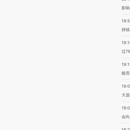
影响
19:5
持续
19:1
过7
19:1
能否
19:
大选
19:0
会向
18: