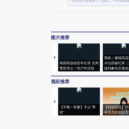
评论仅代表网友个人观点，不代表财
图片推荐
视线｜极端高温
韩国高温创百年纪录 当局
水位跌破纪录 
警告停止一切户外活动
猛犸象化石接连
视听推荐
【不唯一答案】不止“养
【特别呈现】寻
老”
有意思的生活方