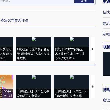
新网观点
发布
财
伍戈
本篇文章暂无评论
罗志
易峘
视
致多瑙河
加沙上百万流离失所者困
视线｜HYROX的吸金
马航飞行员
二战沉船与
于“塑料烤箱” 高温引发健
术：是什么让中产们甘
粒摇头丸 尿
露出
康危机
心“花钱找虐”？
毒品
【推广】走
博
找100种
【特别呈现】澳门全力探
【特别呈现】《东莞，人
会，让数智科
式·第一对
索葡语国家新渠道
间便利店》倾情上线
业
唐涯