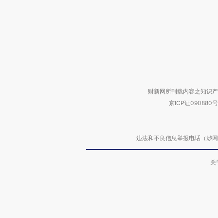
财新网所刊载内容之知识产
京ICP证090880号
违法和不良信息举报电话（涉网络暴力有
关