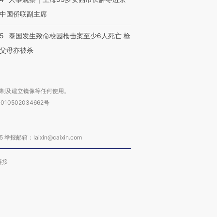
中国侨联副主席
45
泰国发生致命校园枪击案至少6人死亡 枪
父母亦被杀
复制及建立镜像等任何使用。
010502034662号
箱：laixin@caixin.com
链接