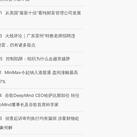
1
从美国“最新十佳”看纯财富管理公司发展
3
火线评论｜广东雷州“特教老师招聘违
很雷，仍有诸多疑点
05
控制陷阱：组织为什么会越管越胖
1
MiniMax今起纳入港股通 盘间涨幅最高
77%
4
谷歌DeepMind CEO哈萨比斯卸任 转任
epMind董事长及谷歌首席科学家
6
侦查起诉审判执行均有漏洞 涉案财物处
象何解