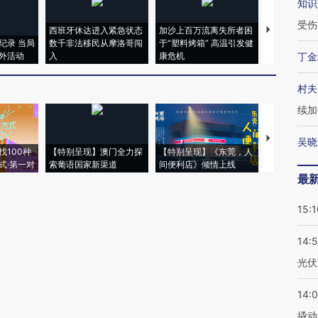
知识
受伤
西班牙休达进入紧急状态
加沙上百万流离失所者困
马航飞行员
纪录 当局
数千非法移民从摩洛哥闯
于“塑料烤箱” 高温引发健
粒摇头丸 尿
外活动
入
康危机
毒品
丁金
村夫
续加
【推广】走
吴晓
找100种
【特别呈现】澳门全力探
【特别呈现】《东莞，人
会，让数智科
式·第一对
索葡语国家新渠道
间便利店》倾情上线
业
最
15:1
14:
光伏
14:
撬动