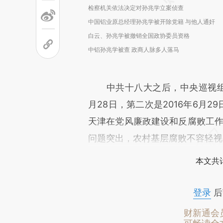
检察机关依法决定对孙兆学立案侦查
中国铝业原总经理孙兆学被开除党籍 与他人通奸
白云、孙兆学被撤销全国政协委员资格
中铝孙兆学被查 政商人脉多人落马
中共十八大之后，中央巡视组曾两
月28日，第二次是2016年6月
天津在党风廉政建设和反腐败工作
问题突出，农村基层腐败不容轻视，
本文共计
登录
后
财新通会