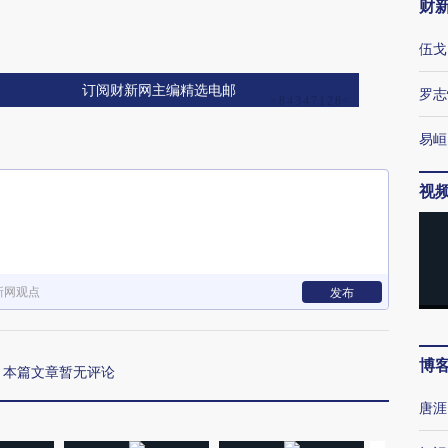
财
伍戈
订阅财新网主编精选电邮
罗志
易峘
视
新网观点
发布
博
本篇文章暂无评论
唐涯