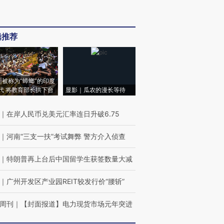
辑推荐
|被称为“蟑螂”的印度
代 将教育部长拱下台
显影｜瓜农的漫长等待
｜
在岸人民币兑美元汇率连日升破6.75
｜
河南“三支一扶”考试舞弊 警方介入侦查
｜
特朗普再上台后中国留学生获签数量大减
｜
广州开发区产业园REIT较发行价“腰斩”
周刊
｜
【封面报道】电力现货市场元年突进