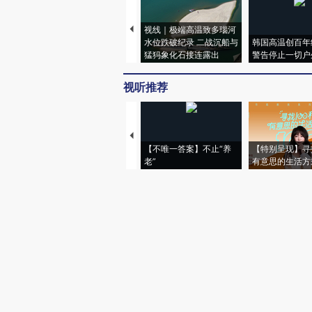
视线｜极端高温致多瑙河
水位跌破纪录 二战沉船与
韩国高温创百年
猛犸象化石接连露出
警告停止一切户
视听推荐
【不唯一答案】不止“养
【特别呈现】寻
老”
有意思的生活方