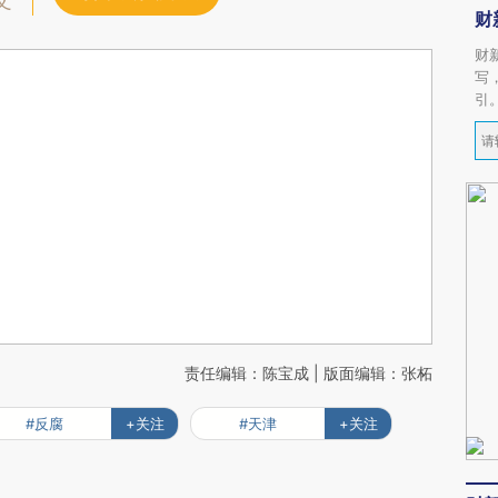
文
财
财
写
引
责任编辑：陈宝成 | 版面编辑：张柘
#反腐
+关注
#天津
+关注