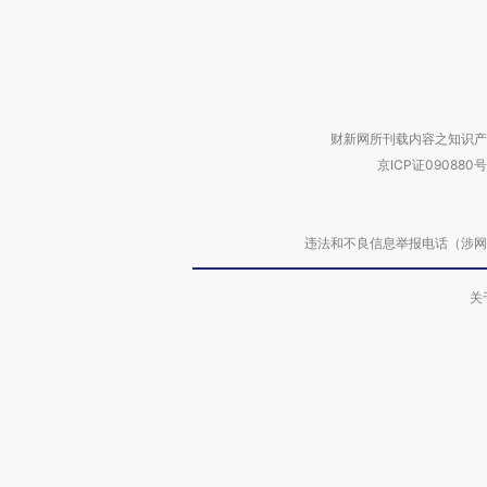
财新网所刊载内容之知识产
京ICP证090880号
违法和不良信息举报电话（涉网络暴力有
关