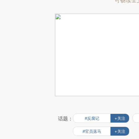
可畅读全
话题：
#反腐记
+关注
#官员落马
+关注