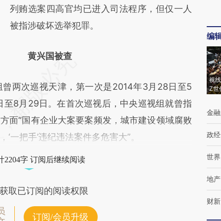
列贿选案四高官均已进入司法程序，但仅一人
被指涉破坏选举犯罪。
编
黄兴国被查
视线
次巡视天津，第一次是2014年3月28日至5
Z世
29日至8月29日。在首次巡视后，中央巡视组就曾指
金融
方面“国有企业大案要案频发，城市建设领域腐败
政经
‘一把手’违纪违法案件多危害大”。
世界
2204字 订阅后继续阅读
地产
获取已订阅的阅读权限
财新
员
订阅/会员升级