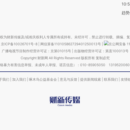
10:
趋势
权为财新传媒及/或相关权利人专属所有或持有。未经许可，禁止进行转载、摘编、
京ICP备10026701号-8
|
网信算备110105862729401250013号
|
京公网安备 11
广播电视节目制作经营许可证：京第01015号
|
出版物经营许可证：第直100013号
Copyright 财新网 All Rights Reserved 版权所有 复制必究
害信息举报、未成年人举报、谣言信息）：010-85905050 13195200605 举报邮
于我们
|
加入我们
|
啄木鸟公益基金会
|
意见与反馈
|
提供新闻线索
|
联系我们
|
友情