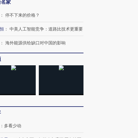
新名家
：
停不下来的价格？
恒
：
中美人工智能竞争：道路比技术更重要
：
海外能源供给缺口对中国的影响
频
客
：
多看少动