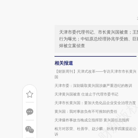
天津市委代理书记、市长黄兴国被查；王
行为曝光；中铝原总经理孙兆学受贿、巨
焯被立案侦查
相关报道
【财新周刊】天津式改革——专访天津市市长黄兴
国
天津市委：深刻吸取黄兴国涉嫌严重违纪的教训
天津黄兴国被查 仕途止于代理市委书记
天津市长黄兴国：要加大危化品企业安全治理力度
黄兴国：我对事故负有不可推卸的责任
天津爆炸事故当晚成立指挥部 黄兴国任总指挥
检方对苏荣、杜善学、赵少麟、孙兆学四案提起公
诉