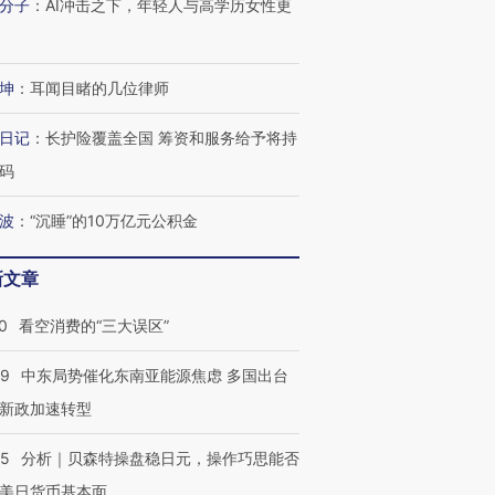
分子
：
AI冲击之下，年轻人与高学历女性更
跨国走私7万
视线｜HYROX的吸金
视线｜被
检体内含3种
术：是什么让中产们甘
泽连斯基密集出访美英 索
度Z世代
坤
：
耳闻目睹的几位律师
心“花钱找虐”？
要防空导弹“救急”
育部长拱
日记
：
长护险覆盖全国 筹资和服务给予将持
码
进第四届链博
【商旅对话】华住集团
波
：
“沉睡”的10万亿元公积金
技“链”接产
【特别呈现】寻找100种
CFO：不靠规模取胜，华
【特别呈
有意思的生活方式·第三对
住三大增长引擎是什么？
有意思的
新文章
0
看空消费的“三大误区”
59
中东局势催化东南亚能源焦虑 多国出台
新政加速转型
05
分析｜贝森特操盘稳日元，操作巧思能否
美日货币基本面