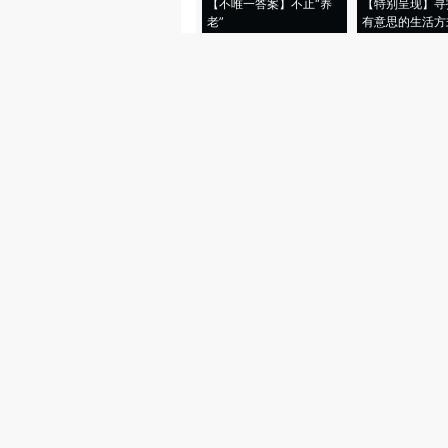
【不唯一答案】不止“养
【特别呈现】寻
老”
有意思的生活方