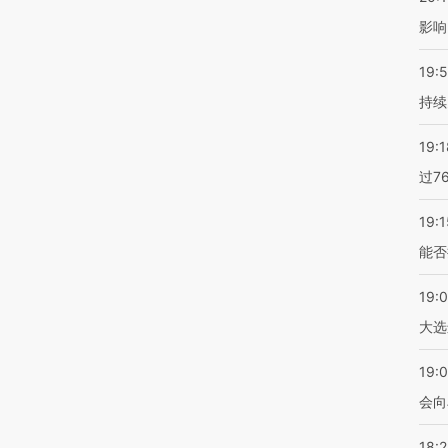
影响
19:5
持续
19:1
过7
19:1
能否
19:
大选
19:0
会向
18: