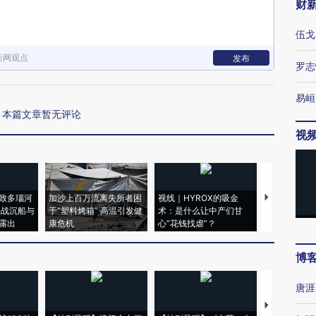
财
伍戈
新网观点
发布
罗志
易峘
本篇文章暂无评论
视
致多瑙河
加沙上百万流离失所者困
视线｜HYROX的吸金
马航飞行员
二战沉船与
于“塑料烤箱” 高温引发健
术：是什么让中产们甘
粒摇头丸 尿
露出
康危机
心“花钱找虐”？
毒品
博
唐涯
【推广】走