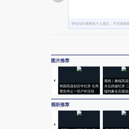
评论仅代表网友个人观点，不代表财
图片推荐
视线｜极端高温
韩国高温创百年纪录 当局
水位跌破纪录 
警告停止一切户外活动
猛犸象化石接连
视听推荐