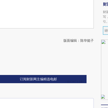
财
财
写
引
版面编辑：陈华懿子
订阅财新网主编精选电邮