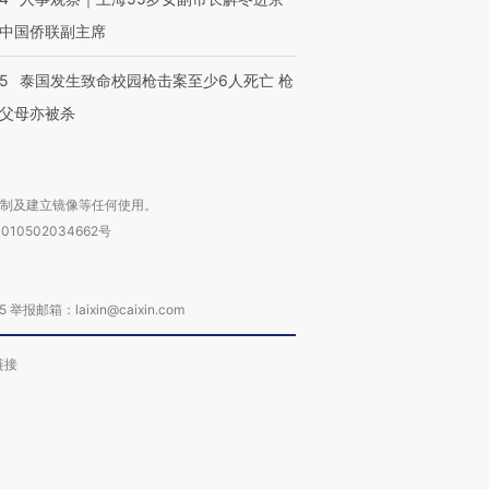
中国侨联副主席
45
泰国发生致命校园枪击案至少6人死亡 枪
父母亦被杀
复制及建立镜像等任何使用。
010502034662号
箱：laixin@caixin.com
链接