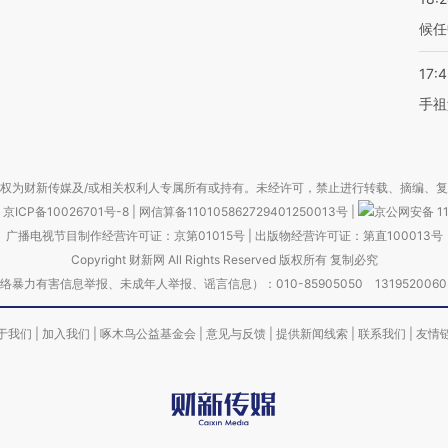
候任
17:
手祖
权为财新传媒及/或相关权利人专属所有或持有。未经许可，禁止进行转载、摘编、
京ICP备10026701号-8
|
网信算备110105862729401250013号
|
京公网安备 11
广播电视节目制作经营许可证：京第01015号
|
出版物经营许可证：第直100013号
Copyright 财新网 All Rights Reserved 版权所有 复制必究
害信息举报、未成年人举报、谣言信息）：010-85905050 13195200605 举报邮
于我们
|
加入我们
|
啄木鸟公益基金会
|
意见与反馈
|
提供新闻线索
|
联系我们
|
友情