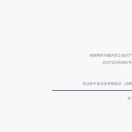
财新网所刊载内容之知识产
京ICP证090880号
违法和不良信息举报电话（涉网络暴力有
关