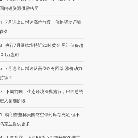
国内锂资源供需格局
1
7月进出口增速高位放缓，价格驱动还能
多久
8
央行7月继续增持近20吨黄金 累计储备超
600万盎司
5
7月进出口增速从高位略有回落 涨价动力
持续？
07
下周前瞻：生态环境法典施行；巴西总统
进入竞选阶段
1
特朗普坚称美国防空弹药库存充足 但不
乌克兰提供更多
24
人事观察｜上海55岁女副市长解冬进京