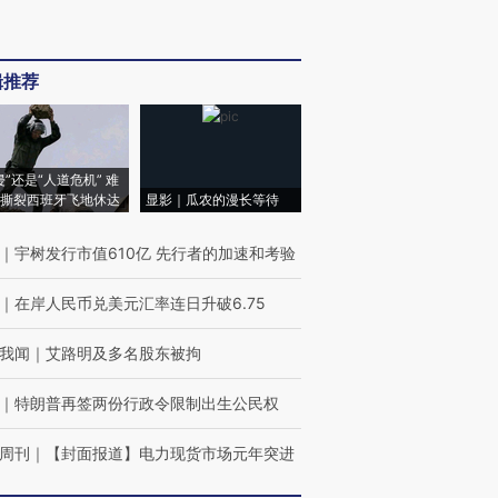
辑推荐
侵”还是“人道危机” 难
撕裂西班牙飞地休达
显影｜瓜农的漫长等待
｜
宇树发行市值610亿 先行者的加速和考验
｜
在岸人民币兑美元汇率连日升破6.75
我闻
｜
艾路明及多名股东被拘
｜
特朗普再签两份行政令限制出生公民权
周刊
｜
【封面报道】电力现货市场元年突进