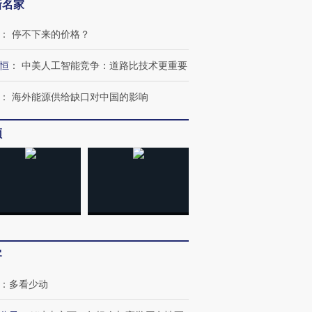
新名家
：
停不下来的价格？
恒
：
中美人工智能竞争：道路比技术更重要
：
海外能源供给缺口对中国的影响
频
跨国走私7万
视线｜被称为“蟑螂”的印
视线｜“入侵”还是“人道危
检体内含3种
度Z世代 用街头抗争将教
机”？难民潮撕裂西班牙
秘鲁纳斯
育部长拱下台
飞地休达
13人遇难
客
：
多看少动
进第四届链博
【商旅对话】华住集团