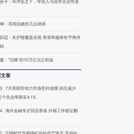
技“链”接产
分子
：
AI冲击之下，年轻人与高学历女性更
【特别呈现】寻找100种
CFO：不靠规模取胜，华
【特别呈
有意思的生活方式·第三对
住三大增长引擎是什么？
有意思的
坤
：
耳闻目睹的几位律师
日记
：
长护险覆盖全国 筹资和服务给予将持
码
波
：
“沉睡”的10万亿元公积金
新文章
43
7月美国劳动力市场意外放缓 岗位减少
3万个失业率降至4.1%
14
海外金融专才回流香港 外籍工作签证翻
2
宁德时代宜春锂矿仍处停产状态 其动向