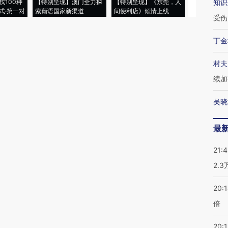
找100种
【特别呈现】澳门全力探
【特别呈现】《东莞，人
会，让数智科
知识
式·第一对
索葡语国家新渠道
间便利店》倾情上线
业
受伤
丁金
村夫
续加
吴晓
最
21:
2.
20:
倍
20:1