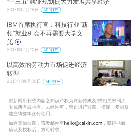
“十三五”就业规划提大力发展共享经济
2017年01月19日
APP打开
IBM首席执行官：科技行业“新
领”就业机会不再需要大学文
凭
2017年01月10日
APP打开
以高效的劳动力市场促进经济
转型
2015年09月30日
APP打开
财新网所刊载内容之知识产权为财新传媒及/或相关权利人
专属所有或持有。未经许可，禁止进行转载、摘编、复制及
建立镜像等任何使用。
如有意愿转载，请发邮件至
hello@caixin.com
，获得书面
确认及授权后，方可转载。