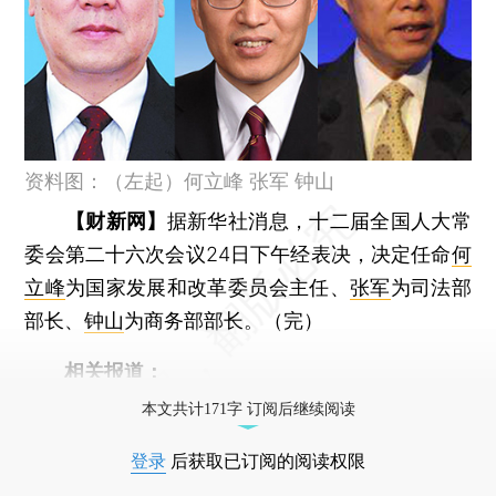
资料图：（左起）何立峰 张军 钟山
【财新网】
据新华社消息，十二届全国人大常
委会第二十六次会议24日下午经表决，决定任命
何
立峰
为国家发展和改革委员会主任、
张军
为司法部
部长、
钟山
为商务部部长。（完）
相关报道：
本文共计171字 订阅后继续阅读
登录
后获取已订阅的阅读权限