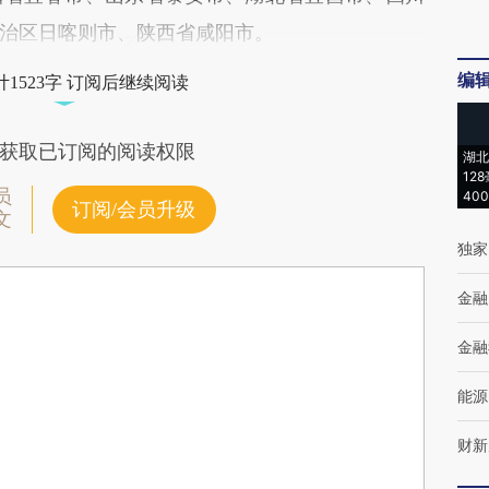
治区日喀则市、陕西省咸阳市。
编
1523字 订阅后继续阅读
获取已订阅的阅读权限
湖北
12
员
40
订阅/会员升级
文
独家
金融
金融
能源
财新