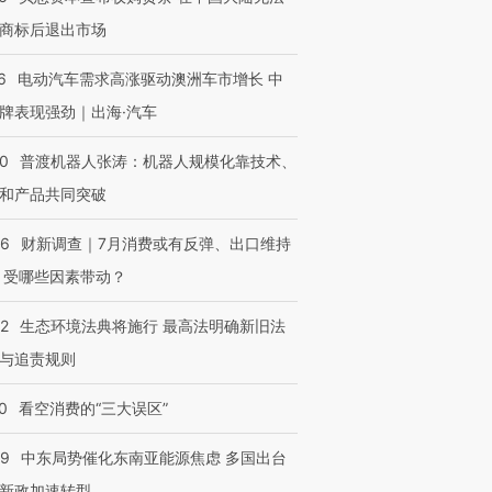
商标后退出市场
6
电动汽车需求高涨驱动澳洲车市增长 中
牌表现强劲｜出海·汽车
00
普渡机器人张涛：机器人规模化靠技术、
和产品共同突破
56
财新调查｜7月消费或有反弹、出口维持
 受哪些因素带动？
42
生态环境法典将施行 最高法明确新旧法
与追责规则
0
看空消费的“三大误区”
59
中东局势催化东南亚能源焦虑 多国出台
新政加速转型