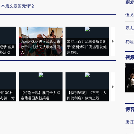
财
本篇文章暂无评论
伍戈
罗志
易峘
西班牙休达进入紧急状态
加沙上百万流离失所者困
视线｜HYR
纪录 当局
数千非法移民从摩洛哥闯
于“塑料烤箱” 高温引发健
术：是什么
外活动
入
康危机
心“花钱找虐
视
【推广】走
找100种
【特别呈现】澳门全力探
【特别呈现】《东莞，人
会，让数智科
式·第一对
索葡语国家新渠道
间便利店》倾情上线
业
博
唐涯