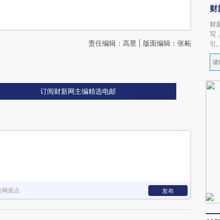
财
财
写
责任编辑：高昱 | 版面编辑：张柘
引
订阅财新网主编精选电邮
新网观点
发布