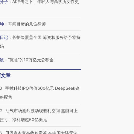
分子
：
AI冲击之下，年轻人与高学历女性更
坤
：
耳闻目睹的几位律师
日记
：
长护险覆盖全国 筹资和服务给予将持
码
波
：
“沉睡”的10万亿元公积金
新文章
0
宇树科技IPO估值600亿元 DeepSeek参
略配售
22
油气市场剧烈波动现套利空间 嘉能可上
扭亏、净利增超50亿美元
6
贝恩资本宣布收购贡茶 在中国大陆无法