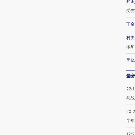
知识
受伤
丁金
村夫
续加
吴晓
最
22:1
与战
20:
半年
17:2