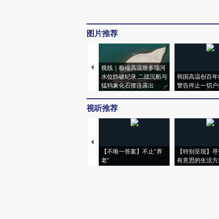
图片推荐
视线｜极端高温致多瑙河
水位跌破纪录 二战沉船与
韩国高温创百年
猛犸象化石接连露出
警告停止一切户
视听推荐
【不唯一答案】不止“养
【特别呈现】寻
老”
有意思的生活方