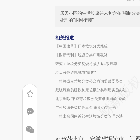
居民小区的生活垃圾并未包含在“强制分类
处理的“两网衔接”
相关报道
【中国改革】日本垃圾分类经验
【财新周刊】垃圾分类广州破冰
研究：垃圾分类焚烧将减少1/4致癌率
垃圾分类造就城市“富矿”
广州将成立垃圾分类公众咨询监督委员会
戴晓雁委员建议制定垃圾分类利用实施办法
北京删除“不遵守垃圾分类要求将罚款”条款
广州垃圾分类指导出台 细则仍需完善
广州出台国内首部生活垃圾分类管理办法
苏省苏州市、安徽省铜陵市、江