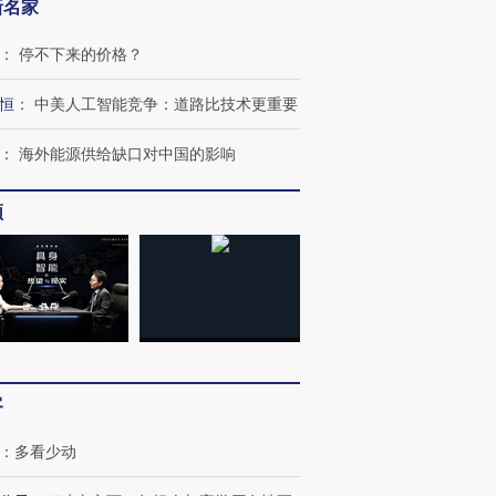
新名家
：
停不下来的价格？
恒
：
中美人工智能竞争：道路比技术更重要
：
海外能源供给缺口对中国的影响
OX的吸金
马航飞行员跨国走私7万
视线｜被称为“蟑螂”的印
让中产们甘
粒摇头丸 尿检体内含3种
度Z世代 用街头抗争将教
秘鲁纳斯
”？
毒品
育部长拱下台
13人遇难
频
进第四届链博
【商旅对话】华住集团
技“链”接产
【特别呈现】寻找100种
CFO：不靠规模取胜，华
【特别呈
有意思的生活方式·第三对
住三大增长引擎是什么？
有意思的
客
：
多看少动