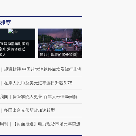
辑推荐
宜昌局部短时降雨
8毫米 紧急转移近
00人
显影｜瓜农的漫长等待
｜
规避封锁 中国超大油轮停靠埃及绕行非洲
｜
在岸人民币兑美元汇率连日升破6.75
我闻
｜
资管掌舵人更替 百年人寿僵局何解
｜
多国出台光伏新政加速转型
周刊
｜
【封面报道】电力现货市场元年突进