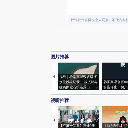
评论仅代表网友个人观点，不代表财
图片推荐
视线｜极端高温致多瑙河
水位跌破纪录 二战沉船与
韩国高温创百年
猛犸象化石接连露出
警告停止一切户
视听推荐
【不唯一答案】不止“养
【特别呈现】寻