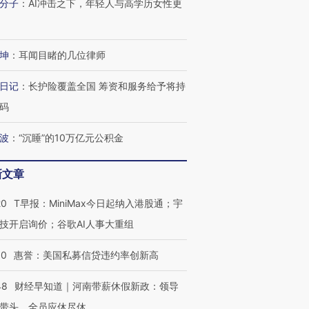
分子
：
AI冲击之下，年轻人与高学历女性更
有意思的生活方式·第三对
住三大增长引擎是什么？
有意思的
坤
：
耳闻目睹的几位律师
日记
：
长护险覆盖全国 筹资和服务给予将持
码
波
：
“沉睡”的10万亿元公积金
新文章
20
T早报：MiniMax今日起纳入港股通；宇
技开启询价；谷歌AI人事大重组
30
惠誉：美国私募信贷违约率创新高
48
财经早知道｜河南带薪休假新政：领导
带头，全员应休尽休