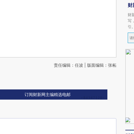
财
财
写
引
责任编辑：任波 | 版面编辑：张柘
订阅财新网主编精选电邮