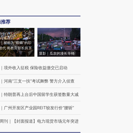
辑推荐
｜被称为“蟑螂”的印
世代 将教育部长拱下
显影｜瓜农的漫长等待
｜
境外收入征税 保险收益缴交已启动
｜
河南“三支一扶”考试舞弊 警方介入侦查
｜
特朗普再上台后中国留学生获签数量大减
｜
广州开发区产业园REIT较发行价“腰斩”
周刊
｜
【封面报道】电力现货市场元年突进