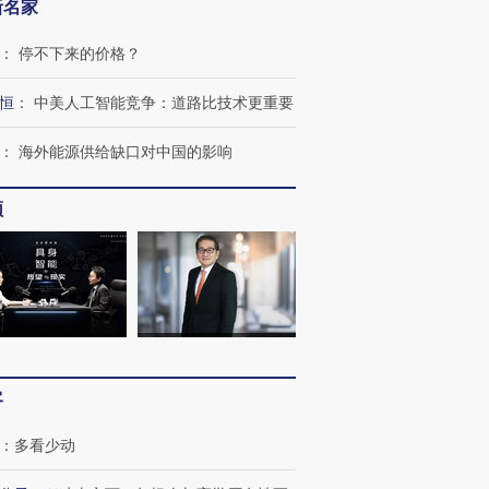
新名家
：
停不下来的价格？
恒
：
中美人工智能竞争：道路比技术更重要
：
海外能源供给缺口对中国的影响
频
跨国走私7万
视线｜HY
检体内含3种
泽连斯基密集出访美英 索
秘鲁纳斯卡观光飞机坠毁
术：是什
要防空导弹“救急”
13人遇难
心“花钱找
客
：
多看少动
进第四届链博
【商旅对话】华住集团
技“链”接产
【特别呈现】寻找100种
CFO：不靠规模取胜，华
【特别呈