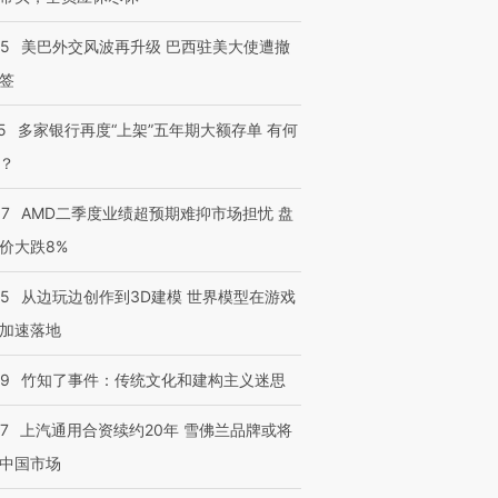
05
美巴外交风波再升级 巴西驻美大使遭撤
签
5
多家银行再度“上架”五年期大额存单 有何
？
37
AMD二季度业绩超预期难抑市场担忧 盘
价大跌8%
25
从边玩边创作到3D建模 世界模型在游戏
加速落地
09
竹知了事件：传统文化和建构主义迷思
47
上汽通用合资续约20年 雪佛兰品牌或将
中国市场