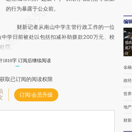
的行为暴露于公众前。
编
财新记者从南山中学主管行政工作的一位
中学日前被处以包括扣减补助拨款200万元、校
视线
处罚。
度Z
台
1810字 订阅后继续阅读
金融
获取已订阅的阅读权限
政经
员
世界
订阅/会员升级
文
地产
财新