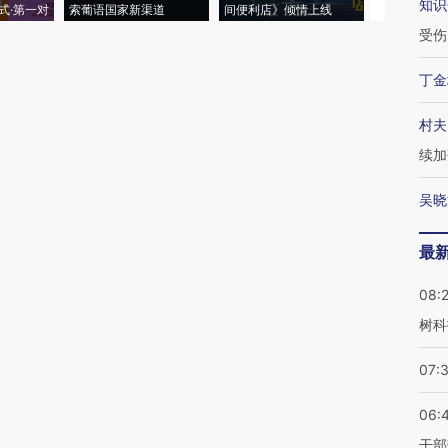
知识
式·第一对
索葡语国家新渠道
间便利店》倾情上线
业
受伤
丁金
村夫
续加
吴晓
最
08:
树科
07:
06:
干部