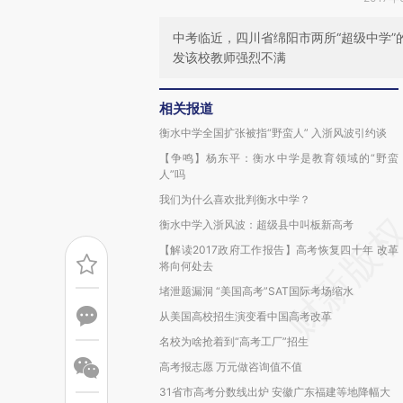
中考临近，四川省绵阳市两所“超级中学
发该校教师强烈不满
相关报道
衡水中学全国扩张被指“野蛮人” 入浙风波引约谈
【争鸣】杨东平：衡水中学是教育领域的“野蛮
人”吗
我们为什么喜欢批判衡水中学？
衡水中学入浙风波：超级县中叫板新高考
【解读2017政府工作报告】高考恢复四十年 改革
将向何处去
堵泄题漏洞 “美国高考”SAT国际考场缩水
从美国高校招生演变看中国高考改革
名校为啥抢着到“高考工厂”招生
高考报志愿 万元做咨询值不值
31省市高考分数线出炉 安徽广东福建等地降幅大