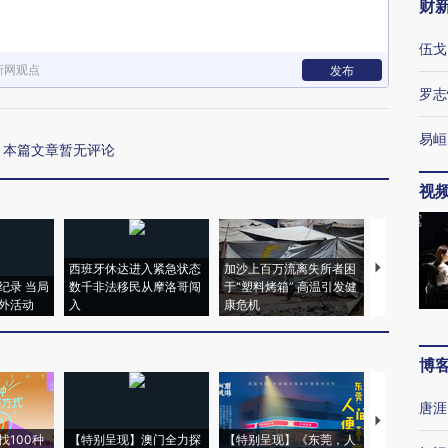
财
伍戈
新网观点
发布
罗志
易峘
本篇文章暂无评论
视
西班牙休达进入紧急状态
加沙上百万流离失所者困
马航飞行员
纪录 当局
数千非法移民从摩洛哥闯
于“塑料烤箱” 高温引发健
粒摇头丸 尿
外活动
入
康危机
毒品
博
唐涯
【推广】走
找100种
【特别呈现】澳门全力探
【特别呈现】《东莞，人
会，让数智科