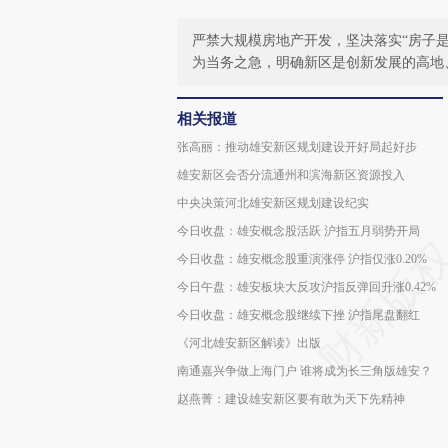
严禁大规模房地产开发，坚决落实“房子
为当务之急，明确新区是创新发展的高地
相关报道
张高丽：推动雄安新区规划建设开好局起好步
雄安新区会否分流通州和滨海新区资源投入
中央决策河北雄安新区规划建设纪实
今日收盘：雄安概念股活跃 沪指五月弱势开局
今日收盘：雄安概念股重演涨停 沪指仅涨0.20%
今日午盘：雄安板块大反攻沪指反弹回升涨0.42%
今日收盘：雄安概念股继续下挫 沪指尾盘翻红
《河北雄安新区解读》出版
南通嘉兴争做上海门户 谁将成为长三角版雄安？
赵燕菁：建设雄安新区要有敢为天下先精神