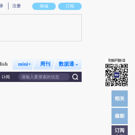
录
注册
商城
订阅
lish
mini+
周刊
数据通
讣闻
订阅