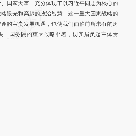
、国家大事，充分体现了以习近平同志为核心的
战略眼光和高超的政治智慧。这一重大国家战略的
难逢的宝贵发展机遇，也使我们面临前所未有的历
央、国务院的重大战略部署，切实肩负起主体责
雄安新区规划建设第一颗扣子，不辜负党和人民的
共计0字 订阅后继续阅读
获取已订阅的阅读权限
员
订阅/会员升级
文
版面编辑：陈华懿子