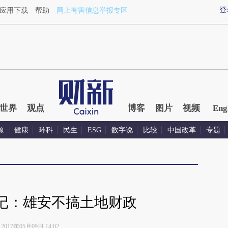
登
应用下载
帮助
网上有害信息举报专区
世界
观点
博客
图片
视频
Eng
源
健康
环科
民生
ESG
数字说
比较
中国改革
专题
记：雄安不搞土地财政
2017年05月09日 14:02