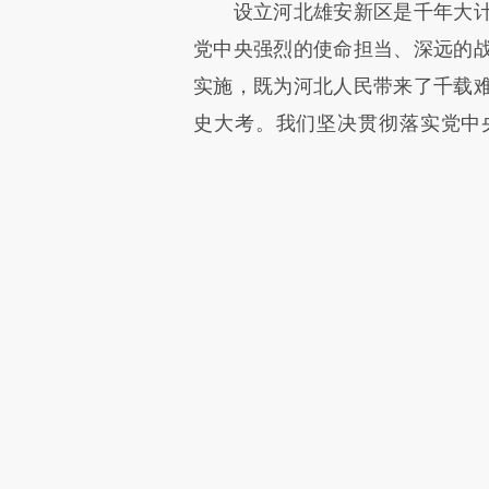
设立河北雄安新区是千年大计
党中央强烈的使命担当、深远的
实施，既为河北人民带来了千载
史大考。我们坚决贯彻落实党中
任，稳扎稳打，善作善成，系好
重托。
本文
登录
后
财新通会
可畅读全