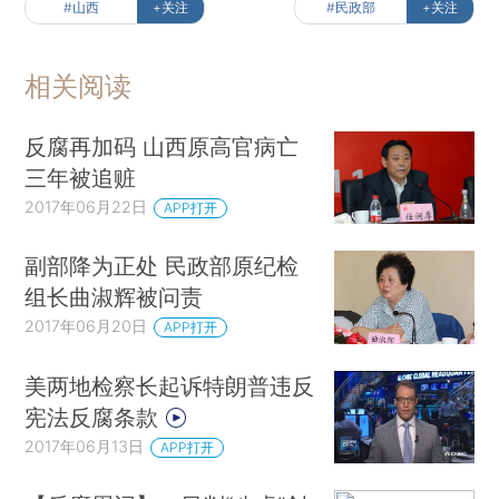
#山西
+关注
#民政部
+关注
相关阅读
反腐再加码 山西原高官病亡
三年被追赃
2017年06月22日
APP打开
副部降为正处 民政部原纪检
组长曲淑辉被问责
2017年06月20日
APP打开
美两地检察长起诉特朗普违反
宪法反腐条款
2017年06月13日
APP打开