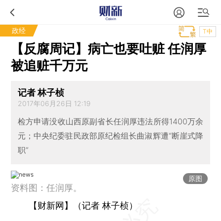
政经
T中
【反腐周记】病亡也要吐赃 任润厚
被追赃千万元
记者 林子桢
2017年06月26日 12:19
检方申请没收山西原副省长任润厚违法所得1400万余
元；中央纪委驻民政部原纪检组长曲淑辉遭“断崖式降
职”
原图
资料图：任润厚。
【财新网】（记者 林子桢）