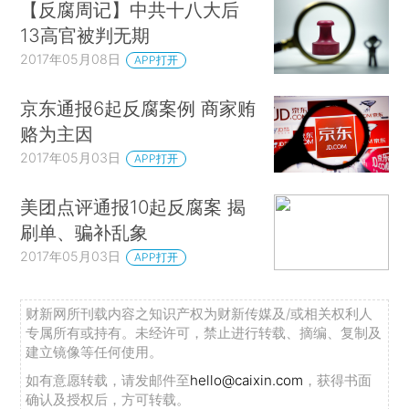
【反腐周记】中共十八大后
13高官被判无期
2017年05月08日
APP打开
京东通报6起反腐案例 商家贿
赂为主因
2017年05月03日
APP打开
美团点评通报10起反腐案 揭
刷单、骗补乱象
2017年05月03日
APP打开
财新网所刊载内容之知识产权为财新传媒及/或相关权利人
专属所有或持有。未经许可，禁止进行转载、摘编、复制及
建立镜像等任何使用。
如有意愿转载，请发邮件至
hello@caixin.com
，获得书面
确认及授权后，方可转载。