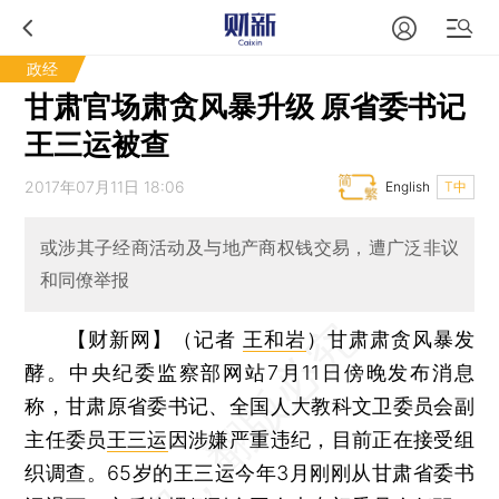
政经
甘肃官场肃贪风暴升级 原省委书记
王三运被查
2017年07月11日 18:06
English
T中
或涉其子经商活动及与地产商权钱交易，遭广泛非议
和同僚举报
【财新网】（记者
王和岩
）
甘肃肃贪风暴发
酵。中央纪委监察部网站7月11日傍晚发布消息
称，甘肃原省委书记、全国人大教科文卫委员会副
主任委员
王三运
因涉嫌严重违纪，目前正在接受组
织调查。65岁的王三运今年3月刚刚从甘肃省委书