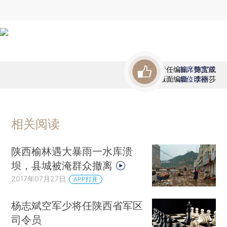
责任编辑：陈宝成
首席赞赏官
版面编辑：李丽莎
虚位以待
相关阅读
陕西榆林遇大暴雨一水库溃
坝，县城被淹群众撤离
2017年07月27日
APP打开
杨志斌空军少将任陕西省军区
司令员