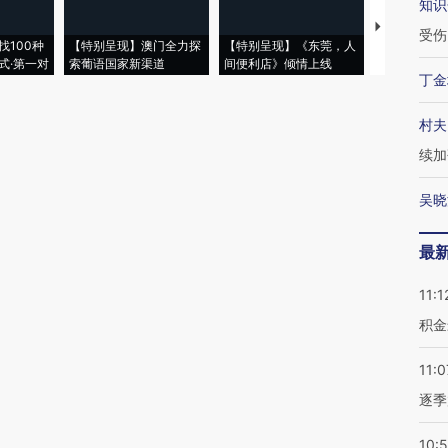
知识
【推广】走
受伤
找100种
【特别呈现】澳门全力探
【特别呈现】《东莞，人
会，让数智科
式·第一对
索葡语国家新渠道
间便利店》倾情上线
业
丁金
村夫
续加
吴晓
最
11:1
积金
11:0
逐季
10: