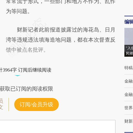
常常流于形式，一些部门和地方不作为、乱作
为等问题。
编
财新记者此前报道披露过的海花岛、日月
湾等违规违法填海造地问题，都在本次督查反
“入
馈中被点名批评。
民潮
特稿
3964字 订阅后继续阅读
金融
获取已订阅的阅读权限
金融
员
订阅/会员升级
文
世界
财新