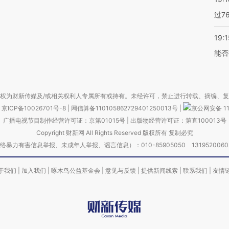
过7
19:1
能否
权为财新传媒及/或相关权利人专属所有或持有。未经许可，禁止进行转载、摘编、
京ICP备10026701号-8
|
网信算备110105862729401250013号
|
京公网安备 11
广播电视节目制作经营许可证：京第01015号
|
出版物经营许可证：第直100013号
Copyright 财新网 All Rights Reserved 版权所有 复制必究
害信息举报、未成年人举报、谣言信息）：010-85905050 13195200605 举报邮
于我们
|
加入我们
|
啄木鸟公益基金会
|
意见与反馈
|
提供新闻线索
|
联系我们
|
友情