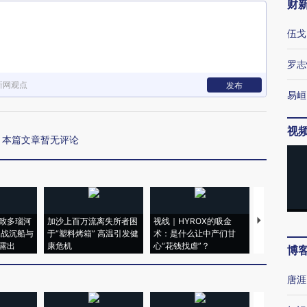
财
伍戈
罗志
新网观点
发布
易峘
视
本篇文章暂无评论
致多瑙河
加沙上百万流离失所者困
视线｜HYROX的吸金
马航飞行员
二战沉船与
于“塑料烤箱” 高温引发健
术：是什么让中产们甘
粒摇头丸 尿
露出
康危机
心“花钱找虐”？
毒品
博
唐涯