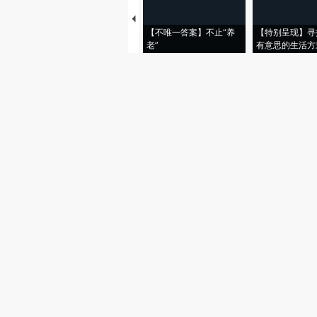
【不唯一答案】不止“养
【特别呈现】寻
老”
有意思的生活方