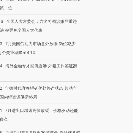
第一位
06
全国人大常委会：六名将领涉嫌严重违
法 被罢免全国人大代表
43
7月美国劳动力市场意外放缓 岗位减少
3万个失业率降至4.1%
14
海外金融专才回流香港 外籍工作签证翻
2
宁德时代宜春锂矿仍处停产状态 其动向
国内锂资源供需格局
1
7月进出口增速高位放缓，价格驱动还能
多久
8
央行7月继续增持近20吨黄金 累计储备超