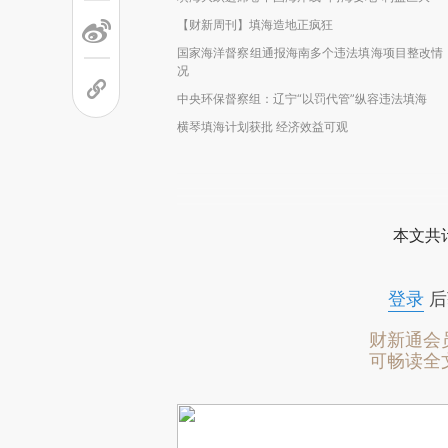
【财新周刊】填海造地正疯狂
国家海洋督察组通报海南多个违法填海项目整改情
况
中央环保督察组：辽宁“以罚代管”纵容违法填海
横琴填海计划获批 经济效益可观
本文共计
登录
后
财新通会
可畅读全