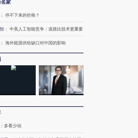
新名家
：
停不下来的价格？
恒
：
中美人工智能竞争：道路比技术更重要
：
海外能源供给缺口对中国的影响
频
跨国走私7万
视线｜被称为“蟑螂”的印
视线｜“入侵”还是“人道危
检体内含3种
度Z世代 用街头抗争将教
机”？难民潮撕裂西班牙
秘鲁纳斯
育部长拱下台
飞地休达
13人遇难
客
：
多看少动