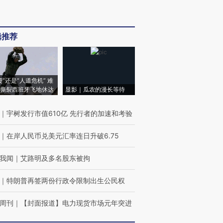
辑推荐
侵”还是“人道危机” 难
撕裂西班牙飞地休达
显影｜瓜农的漫长等待
｜
宇树发行市值610亿 先行者的加速和考验
｜
在岸人民币兑美元汇率连日升破6.75
我闻
｜
艾路明及多名股东被拘
｜
特朗普再签两份行政令限制出生公民权
周刊
｜
【封面报道】电力现货市场元年突进