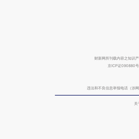
财新网所刊载内容之知识产
京ICP证090880号
违法和不良信息举报电话（涉网络暴力有
关