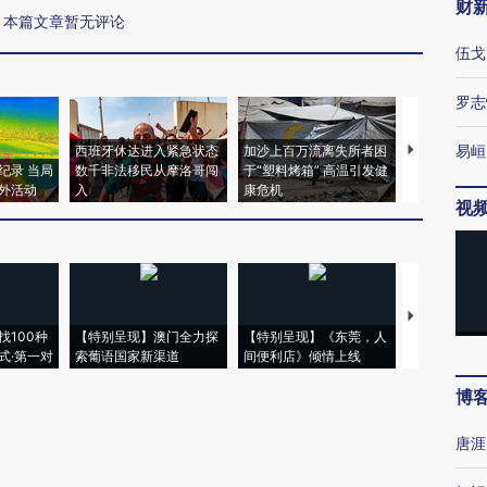
财
本篇文章暂无评论
伍戈
罗志
易峘
西班牙休达进入紧急状态
加沙上百万流离失所者困
马航飞行员
纪录 当局
数千非法移民从摩洛哥闯
于“塑料烤箱” 高温引发健
粒摇头丸 尿
外活动
入
康危机
毒品
视
【推广】走
找100种
【特别呈现】澳门全力探
【特别呈现】《东莞，人
会，让数智科
式·第一对
索葡语国家新渠道
间便利店》倾情上线
业
博
唐涯