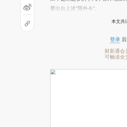
要出台上述“限外令”。
本文共计
登录
后
财新通会
可畅读全