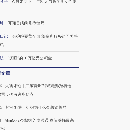
分子
：
AI冲击之下，年轻人与高学历女性更
坤
：
耳闻目睹的几位律师
日记
：
长护险覆盖全国 筹资和服务给予将持
码
波
：
“沉睡”的10万亿元公积金
新文章
3
火线评论｜广东雷州“特教老师招聘违
很雷，仍有诸多疑点
05
控制陷阱：组织为什么会越管越胖
1
MiniMax今起纳入港股通 盘间涨幅最高
77%