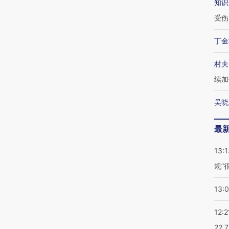
知识
受伤
丁金
村夫
续加
吴晓
最
13:1
规”
13:
12:2
22.