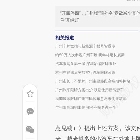
“开四停四”，广州版“限外令”意欲减少
鸟”开绿灯
相关报道
广州车牌竞拍与新能源车摇号皆遇冷
约50万人次参观广州车展 明年将延长展期
汽车限购又添一城 深圳治堵限牌限外
杭州在辟谣后突然实行汽车限牌政策
广州市长：不限牌广州主要路段高峰期将拥堵
广州汽车限牌方案出炉 鼓励使用新能源车
民调显示限牌广州市民购车意愿未明显减弱
广州限牌细则出炉 摇号竞拍各占一半
意见稿）》提出上述方案。该文件称
来，越来越多的小汽车在外地上