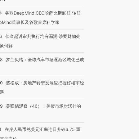
4
谷歌DeepMind CEO哈萨比斯卸任 转任
epMind董事长及谷歌首席科学家
6
侦查起诉审判执行均有漏洞 涉案财物处
象何解
58
罗兰贝格：全球汽车市场逐渐区域化已成
50
盛松成：房地产转型发展应把握好楼宇经
遇
39
美联储观察（46）：美债市场对沃什的
1
在岸人民币兑美元汇率连日升破6.75 重
年半高位