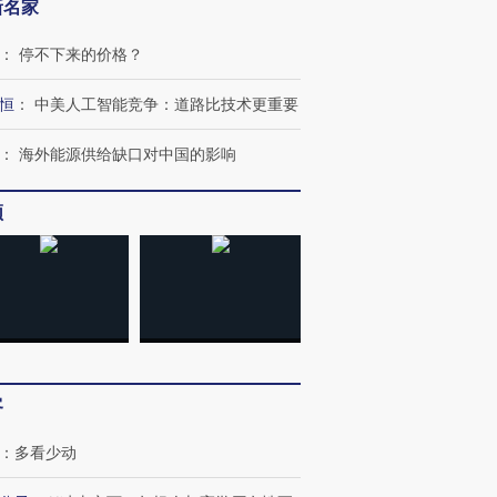
新名家
：
停不下来的价格？
恒
：
中美人工智能竞争：道路比技术更重要
：
海外能源供给缺口对中国的影响
跨国走私7万
视线｜HY
检体内含3种
泽连斯基密集出访美英 索
秘鲁纳斯卡观光飞机坠毁
术：是什
要防空导弹“救急”
13人遇难
心“花钱找
频
进第四届链博
【商旅对话】华住集团
技“链”接产
【特别呈现】寻找100种
CFO：不靠规模取胜，华
【特别呈
有意思的生活方式·第三对
住三大增长引擎是什么？
有意思的
客
：
多看少动