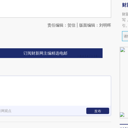
财
财
写
责任编辑：贺信 | 版面编辑：刘明晖
引
订阅财新网主编精选电邮
新网观点
发布