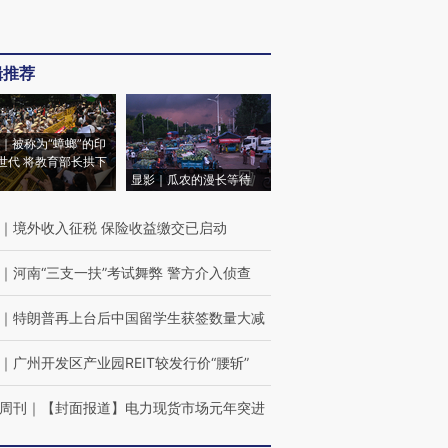
辑推荐
｜被称为“蟑螂”的印
世代 将教育部长拱下
显影｜瓜农的漫长等待
｜
境外收入征税 保险收益缴交已启动
｜
河南“三支一扶”考试舞弊 警方介入侦查
｜
特朗普再上台后中国留学生获签数量大减
｜
广州开发区产业园REIT较发行价“腰斩”
周刊
｜
【封面报道】电力现货市场元年突进