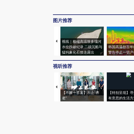
图片推荐
视线｜极端高温致多瑙河
水位跌破纪录 二战沉船与
韩国高温创百年
猛犸象化石接连露出
警告停止一切户
视听推荐
【不唯一答案】不止“养
【特别呈现】寻
老”
有意思的生活方