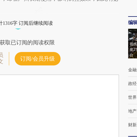
编
1316字 订阅后继续阅读
获取已订阅的阅读权限
视线
度Z
员
台
订阅/会员升级
文
金融
政经
世界
地产
财新