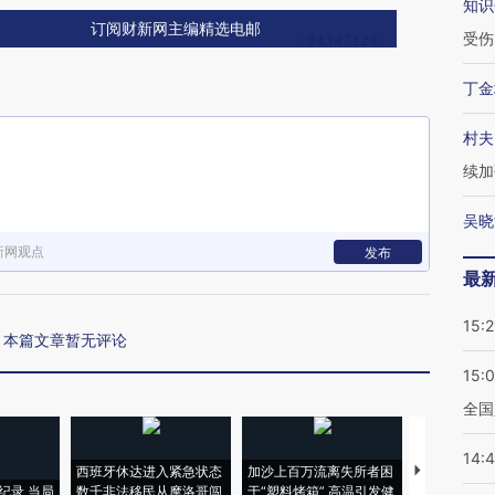
知识
订阅财新网主编精选电邮
受伤
丁金
村夫
续加
吴晓
新网观点
发布
最
15:2
本篇文章暂无评论
15:
全国
14:
西班牙休达进入紧急状态
加沙上百万流离失所者困
视线｜HYR
纪录 当局
数千非法移民从摩洛哥闯
于“塑料烤箱” 高温引发健
术：是什么