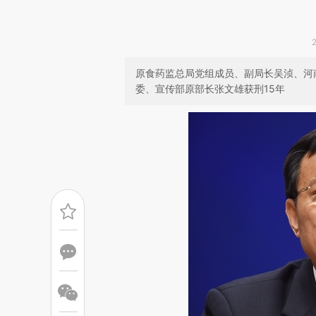
原食药监总局党组成员、副局长吴浈、河
委、宣传部原部长张文雄获刑15年