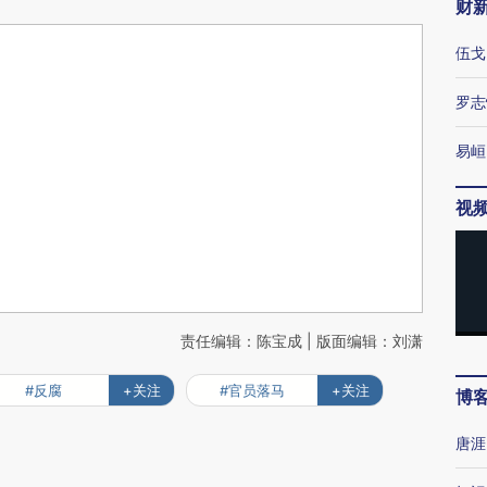
财
伍戈
罗志
易峘
视
责任编辑：陈宝成 | 版面编辑：刘潇
#反腐
+关注
#官员落马
+关注
博
唐涯