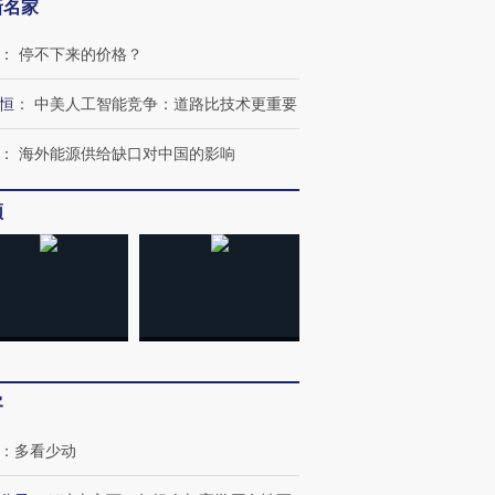
新名家
：
停不下来的价格？
恒
：
中美人工智能竞争：道路比技术更重要
：
海外能源供给缺口对中国的影响
频
客
：
多看少动