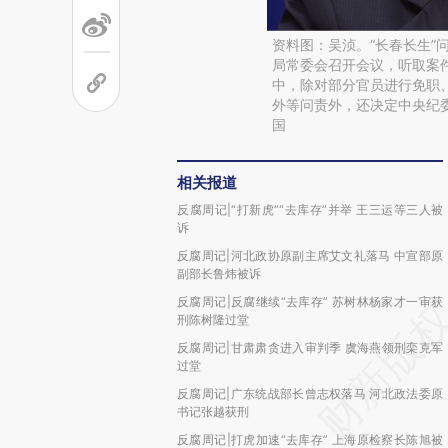
资料图：吴浈。“长春长生”
局常委会召开会议，听取案
中，除对部分官员进行免职
外等问责外，还决定中央纪
国
相关报道
反腐周记|“打新虎”“去库存”并举 王三运等三人被
诉
反腐周记|河北政协原副主席艾文礼落马 中宣部原
副部长鲁炜被诉
反腐周记|反腐继续“去库存” 苏树林杨家才一审获
刑陈树隆过堂
反腐周记|甘肃肃贪进入审判季 虞海燕领刑栾克军
过堂
反腐周记|广东统战部长曾志权落马 河北政法委原
书记张越获刑
反腐周记|打虎加速“去库存” 上海原检察长陈旭被