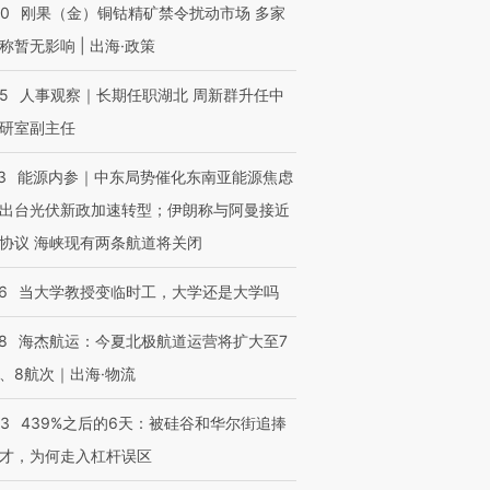
40
刚果（金）铜钴精矿禁令扰动市场 多家
”？
毒品
育部长拱下台
13人遇难
称暂无影响 | 出海·政策
25
人事观察｜长期任职湖北 周新群升任中
研室副主任
进第四届链博
【商旅对话】华住集团
技“链”接产
【特别呈现】寻找100种
CFO：不靠规模取胜，华
【特别呈
3
能源内参｜中东局势催化东南亚能源焦虑
有意思的生活方式·第三对
住三大增长引擎是什么？
有意思的
出台光伏新政加速转型；伊朗称与阿曼接近
协议 海峡现有两条航道将关闭
6
当大学教授变临时工，大学还是大学吗
8
海杰航运：今夏北极航道运营将扩大至7
、8航次｜出海·物流
53
439%之后的6天：被硅谷和华尔街追捧
才，为何走入杠杆误区