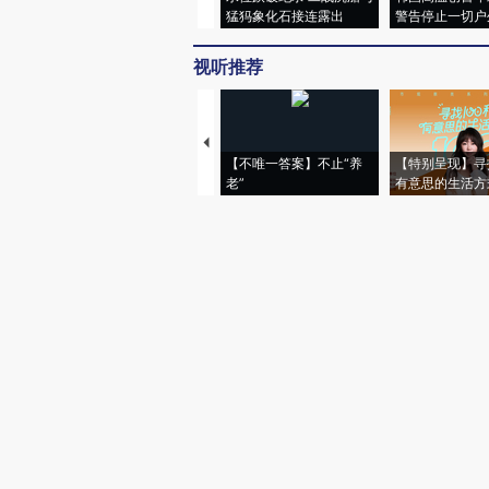
猛犸象化石接连露出
警告停止一切户
视听推荐
【不唯一答案】不止“养
【特别呈现】寻
老”
有意思的生活方