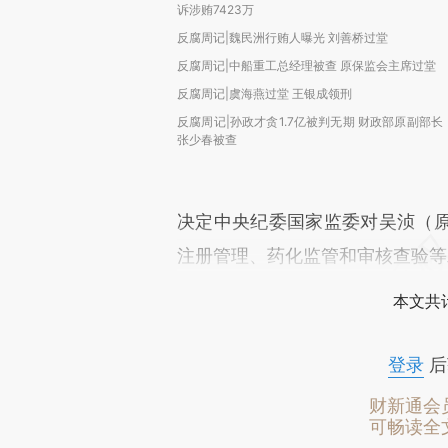
诉涉贿7423万
反腐周记|魏民洲行贿人曝光 刘善桥过堂
反腐周记|中船重工总经理被查 原保监会主席过堂
反腐周记|虞海燕过堂 王银成领刑
反腐周记|孙政才贪1.7亿被判无期 财政部原副部长
张少春被查
决定中央纪委国家监委对吴浈（
注册管理、药化监管和审核查验等
本文共计
登录
后
财新通会
可畅读全