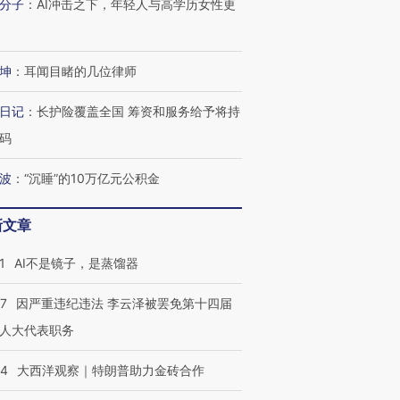
分子
：
AI冲击之下，年轻人与高学历女性更
坤
：
耳闻目睹的几位律师
日记
：
长护险覆盖全国 筹资和服务给予将持
码
波
：
“沉睡”的10万亿元公积金
新文章
1
AI不是镜子，是蒸馏器
07
因严重违纪违法 李云泽被罢免第十四届
人大代表职务
44
大西洋观察｜特朗普助力金砖合作
OX的吸金
马航飞行员跨国走私7万
视线｜被称为“蟑螂”的印
让中产们甘
粒摇头丸 尿检体内含3种
度Z世代 用街头抗争将教
秘鲁纳斯