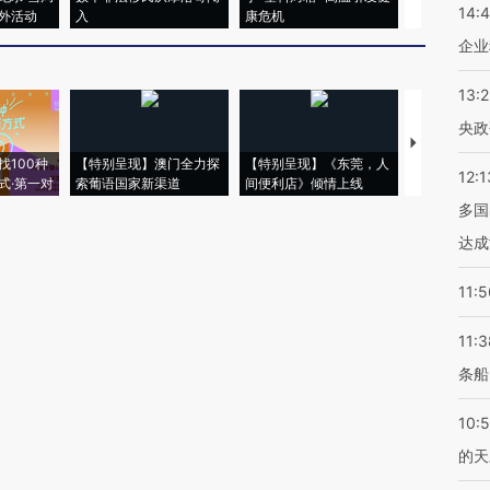
14:
外活动
入
康危机
心“花钱找虐
企业
13:
央政
【推广】走
找100种
【特别呈现】澳门全力探
【特别呈现】《东莞，人
会，让数智科
12:1
式·第一对
索葡语国家新渠道
间便利店》倾情上线
业
多国
达成
11:5
11:3
条船
10:
的天