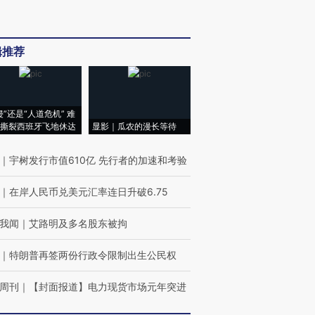
辑推荐
侵”还是“人道危机” 难
撕裂西班牙飞地休达
显影｜瓜农的漫长等待
｜
宇树发行市值610亿 先行者的加速和考验
｜
在岸人民币兑美元汇率连日升破6.75
我闻
｜
艾路明及多名股东被拘
｜
特朗普再签两份行政令限制出生公民权
周刊
｜
【封面报道】电力现货市场元年突进