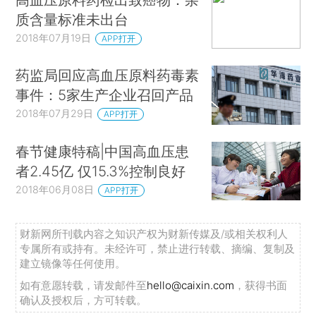
质含量标准未出台
2018年07月19日
APP打开
药监局回应高血压原料药毒素
事件：5家生产企业召回产品
2018年07月29日
APP打开
春节健康特稿|中国高血压患
者2.45亿 仅15.3%控制良好
2018年06月08日
APP打开
财新网所刊载内容之知识产权为财新传媒及/或相关权利人
专属所有或持有。未经许可，禁止进行转载、摘编、复制及
建立镜像等任何使用。
如有意愿转载，请发邮件至
hello@caixin.com
，获得书面
确认及授权后，方可转载。