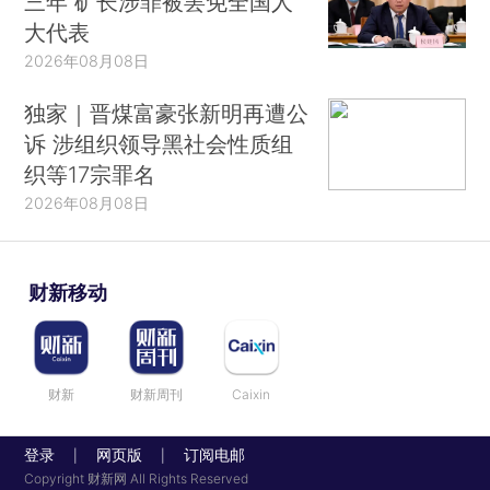
三年 矿长涉罪被罢免全国人
大代表
2026年08月08日
独家｜晋煤富豪张新明再遭公
诉 涉组织领导黑社会性质组
织等17宗罪名
2026年08月08日
财新移动
财新
财新周刊
Caixin
登录
网页版
订阅电邮
|
|
Copyright 财新网 All Rights Reserved