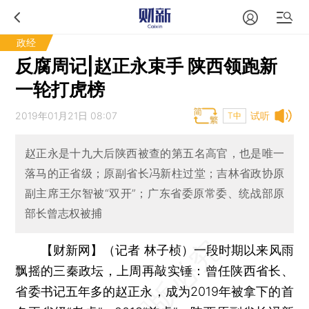
政经
反腐周记|赵正永束手 陕西领跑新
一轮打虎榜
2019年01月21日 08:07
试听
T中
赵正永是十九大后陕西被查的第五名高官，也是唯一
落马的正省级；原副省长冯新柱过堂；吉林省政协原
副主席王尔智被“双开”；广东省委原常委、统战部原
部长曾志权被捕
【财新网】（记者 林子桢）
一段时期以来风雨
飘摇的三秦政坛，上周再敲实锤：曾任陕西省长、
省委书记五年多的赵正永，成为2019年被拿下的首