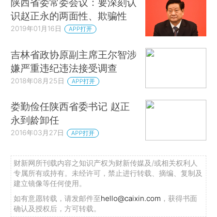
陕西省委常委会议：要深刻认
识赵正永的两面性、欺骗性
2019年01月16日
APP打开
吉林省政协原副主席王尔智涉
嫌严重违纪违法接受调查
2018年08月25日
APP打开
娄勤俭任陕西省委书记 赵正
永到龄卸任
2016年03月27日
APP打开
财新网所刊载内容之知识产权为财新传媒及/或相关权利人
专属所有或持有。未经许可，禁止进行转载、摘编、复制及
建立镜像等任何使用。
如有意愿转载，请发邮件至
hello@caixin.com
，获得书面
确认及授权后，方可转载。