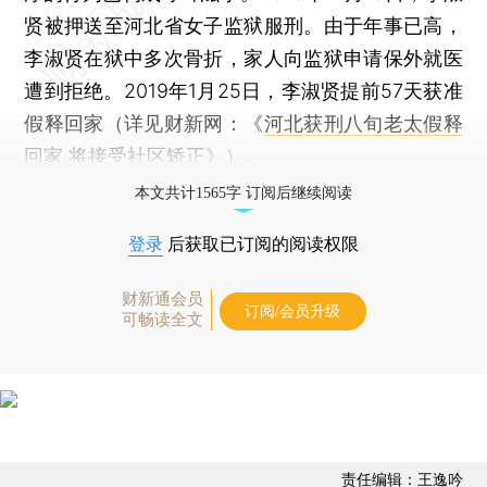
贤被押送至河北省女子监狱服刑。由于年事已高，
李淑贤在狱中多次骨折，家人向监狱申请保外就医
遭到拒绝。2019年1月25日，李淑贤提前57天获准
假释回家（详见财新网：《
河北获刑八旬老太假释
回家 将接受社区矫正
》）。
本文共计1565字 订阅后继续阅读
登录
后获取已订阅的阅读权限
财新通会员
订阅/会员升级
可畅读全文
责任编辑：王逸吟