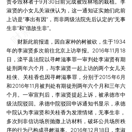
责令毁林者于9月30日前完成被毁林地的栽植。李
淑贤的小女儿关淑侠认为，这一通知证实她们此前
上访是“事出有因”，而非两级法院先后认定的“无事
生非”和“借故生非”。
财新此前报道，因自家种的树被砍，生于1934
年的李淑贤多次前往北京上访举报。2016年11月18
日，滦平县法院以寻衅滋事罪一审判处李淑贤有期
徒刑两年六个月，与李淑贤一起上访的两个女儿关
桂侠、关桂香也因寻衅滋事罪，分别于2015年6月
和2016年11月被判处有期徒刑两年六个月和三年六
个月。一审宣判后，李淑贤提起上诉，被承德市中
级法院驳回。承德中院驳回申诉通知书显示，承德
中院认为李淑贤和关桂香为发泄情绪，无事生非，
多次到非信访场所抛撒上访材料，破坏公共场所秩
序的行为已构成寻衅滋事。2016年12月18日，李淑