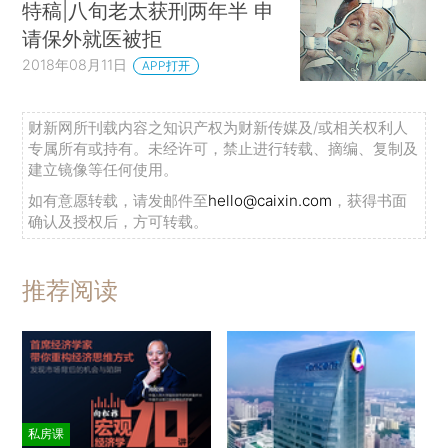
特稿|八旬老太获刑两年半 申
请保外就医被拒
2018年08月11日
APP打开
财新网所刊载内容之知识产权为财新传媒及/或相关权利人
专属所有或持有。未经许可，禁止进行转载、摘编、复制及
建立镜像等任何使用。
如有意愿转载，请发邮件至
hello@caixin.com
，获得书面
确认及授权后，方可转载。
推荐阅读
私房课