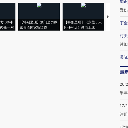
知识
受伤
【推广】走
找100种
【特别呈现】澳门全力探
【特别呈现】《东莞，人
会，让数智科
丁金
式·第一对
索葡语国家新渠道
间便利店》倾情上线
业
村夫
续加
吴晓
最
20:
半年
17:2
注册
17:1