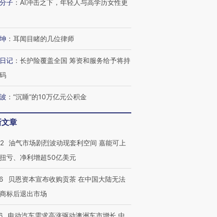
分子
：
AI冲击之下，年轻人与高学历女性更
进第四届链博
【商旅对话】华住集团
技“链”接产
【特别呈现】寻找100种
CFO：不靠规模取胜，华
【特别呈
坤
：
耳闻目睹的几位律师
有意思的生活方式·第三对
住三大增长引擎是什么？
有意思的
日记
：
长护险覆盖全国 筹资和服务给予将持
码
波
：
“沉睡”的10万亿元公积金
新文章
22
油气市场剧烈波动现套利空间 嘉能可上
扭亏、净利增超50亿美元
6
贝恩资本宣布收购贡茶 在中国大陆无法
商标后退出市场
6
电动汽车需求高涨驱动澳洲车市增长 中