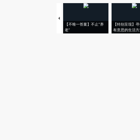
【不唯一答案】不止“养
【特别呈现】寻
老”
有意思的生活方