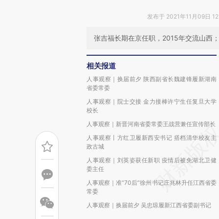
发布于 2021年11月09日 12
张吉福长期在京任职，2015年交流山西
相关报道
人事观察｜换届前夕 陕西副省长魏建锋履新湖南
省委常委
人事观察｜院士交接 金力接棒许宁生任复旦大学
校长
人事观察｜新晋河南省委常委王战营兼任宣传部长
人事观察丨方红卫履新西安书记 搭档清华校友主
政古城
人事观察｜刘英姿获任新职 疫情后被免湖北卫健
委主任
人事观察｜准“70后”徐州书记庄兆林升任江西省委
常委
人事观察｜换届前夕 吴忠琼履新江西省委副书记