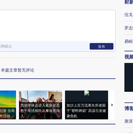
财
伍戈
罗志
易峘
新网观点
发布
视
本篇文章暂无评论
西班牙休达进入紧急状态
加沙上百万流离失所者困
视线｜HYR
博
纪录 当局
数千非法移民从摩洛哥闯
于“塑料烤箱” 高温引发健
术：是什么
外活动
入
康危机
心“花钱找虐
唐涯