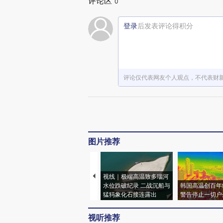
评论区
0
登录
后发表评论得积分
评论仅代表网友个人观点，不代表财
图片推荐
视线｜极端高温致多瑙河
水位跌破纪录 二战沉船与
韩国高温创百年
猛犸象化石接连露出
警告停止一切户
视听推荐