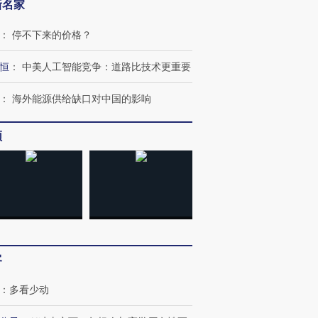
新名家
：
停不下来的价格？
恒
：
中美人工智能竞争：道路比技术更重要
：
海外能源供给缺口对中国的影响
频
OX的吸金
马航飞行员跨国走私7万
视线｜被称为“蟑螂”的印
客
让中产们甘
粒摇头丸 尿检体内含3种
度Z世代 用街头抗争将教
秘鲁纳斯
”？
毒品
育部长拱下台
13人遇难
：
多看少动