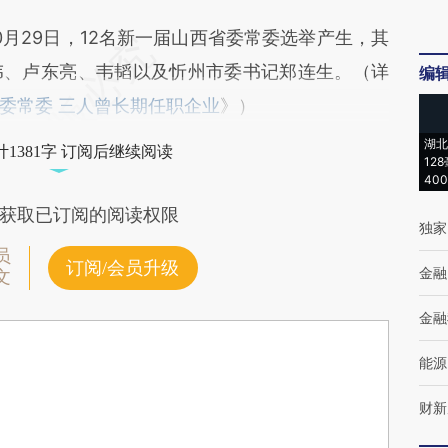
月29日，12名新一届山西省委常委选举产生，其
伟、卢东亮、韦韬以及忻州市委书记郑连生。（详
编
委常委 三人曾长期任职企业
》）
湖北
1381字 订阅后继续阅读
12
40
获取已订阅的阅读权限
独家
员
订阅/会员升级
金融
文
金融
能源
财新