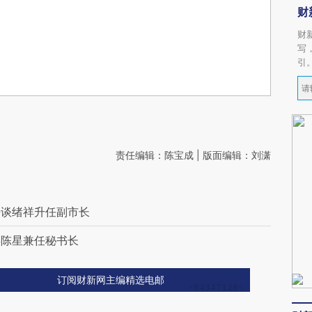
财
财
写
引
责任编辑：陈宝成 | 版面编辑：刘潇
任谈绪祥升任副市长
委陈星兼任秘书长
订阅财新网主编精选电邮