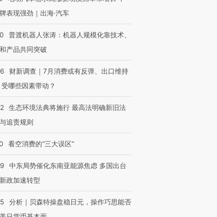
牌表现强劲｜出海·汽车
00
普渡机器人张涛：机器人规模化靠技术、
和产品共同突破
56
财新调查｜7月消费或有反弹、出口维持
 受哪些因素带动？
42
生态环境法典将施行 最高法明确新旧法
与追责规则
0
看空消费的“三大误区”
59
中东局势催化东南亚能源焦虑 多国出台
新政加速转型
05
分析｜贝森特操盘稳日元，操作巧思能否
美日货币基本面