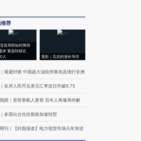
辑推荐
宜昌局部短时降雨
8毫米 紧急转移近
00人
显影｜瓜农的漫长等待
｜
规避封锁 中国超大油轮停靠埃及绕行非洲
｜
在岸人民币兑美元汇率连日升破6.75
我闻
｜
资管掌舵人更替 百年人寿僵局何解
｜
多国出台光伏新政加速转型
周刊
｜
【封面报道】电力现货市场元年突进