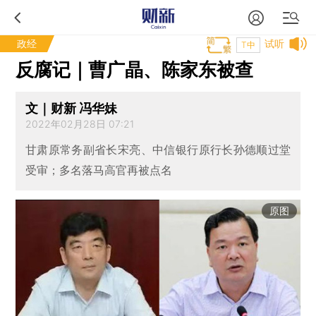
政经
试听
T中
反腐记｜曹广晶、陈家东被查
文｜财新 冯华妹
2022年02月28日 07:21
甘肃原常务副省长宋亮、中信银行原行长孙德顺过堂
受审；多名落马高官再被点名
原图