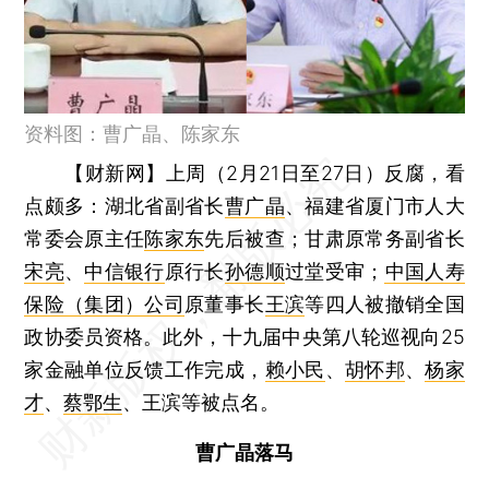
资料图：曹广晶、陈家东
【财新网】
上周（2月21日至27日）反腐，看
点颇多：湖北省副省长
曹广晶
、福建省厦门市人大
常委会原主任
陈家东
先后被查；甘肃原常务副省长
宋亮
、
中信银行
原行长
孙德顺
过堂受审；
中国人寿
保险（集团）公司
原董事长
王滨
等四人被撤销全国
政协委员资格。此外，十九届中央第八轮巡视向25
家金融单位反馈工作完成，
赖小民
、
胡怀邦
、
杨家
才
、
蔡鄂生
、王滨等被点名。
曹广晶落马