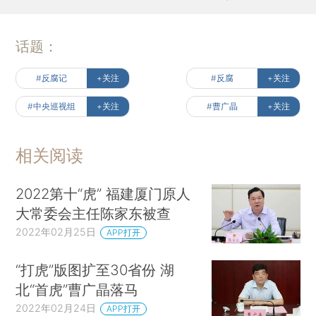
话题：
#反腐记
+关注
#反腐
+关注
#中央巡视组
+关注
#曹广晶
+关注
相关阅读
2022第十“虎” 福建厦门原人
大常委会主任陈家东被查
2022年02月25日
APP打开
“打虎”版图扩至30省份 湖
北“首虎”曹广晶落马
2022年02月24日
APP打开