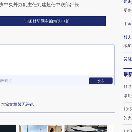
知识
8岁中央外办副主任刘建超任中联部部长
受伤
订阅财新网主编精选电邮
丁金
村夫
续加
吴晓
最
新网观点
发布
11:3
条船
本篇文章暂无评论
10:
的天
10: