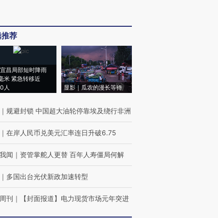
辑推荐
宜昌局部短时降雨
8毫米 紧急转移近
00人
显影｜瓜农的漫长等待
｜
规避封锁 中国超大油轮停靠埃及绕行非洲
｜
在岸人民币兑美元汇率连日升破6.75
我闻
｜
资管掌舵人更替 百年人寿僵局何解
｜
多国出台光伏新政加速转型
周刊
｜
【封面报道】电力现货市场元年突进