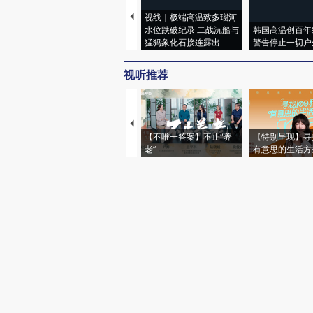
视线｜极端高温致多瑙河
水位跌破纪录 二战沉船与
韩国高温创百年
猛犸象化石接连露出
警告停止一切户
视听推荐
【不唯一答案】不止“养
【特别呈现】寻
老”
有意思的生活方