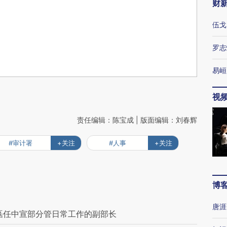
财
伍戈
罗志
易峘
视
责任编辑：陈宝成 | 版面编辑：刘春辉
#审计署
+关注
#人事
+关注
博
唐涯
磊任中宣部分管日常工作的副部长