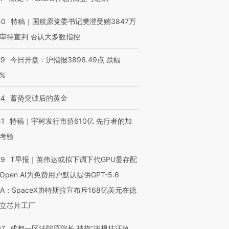
OX的吸金
马航飞行员跨国走私7万
视线｜被称为“蟑螂”的印
50
特稿｜国航原党委书记樊澄受贿3847万
让中产们甘
粒摇头丸 尿检体内含3种
度Z世代 用街头抗争将教
秘鲁纳斯
”？
毒品
育部长拱下台
13人遇难
审待宣判 否认大多数指控
29
今日开盘：沪指报3896.49点 跌幅
0%
进第四届链博
【商旅对话】华住集团
24
蓄势突破后的黄金
技“链”接产
【特别呈现】寻找100种
CFO：不靠规模取胜，华
【特别呈
有意思的生活方式·第三对
住三大增长引擎是什么？
有意思的
51
特稿｜宇树发行市值610亿 先行者的加
考验
29
T早报｜英伟达或拟下调下代GPU显存配
Open AI为免费用户默认提供GPT-5.6
NA；SpaceX协特斯拉宣布斥168亿美元在德
立芯片工厂
07
成都一区法院原院长 被指“违规挂证执