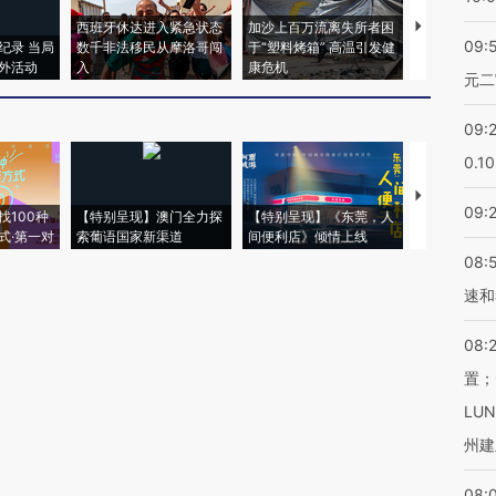
西班牙休达进入紧急状态
加沙上百万流离失所者困
视线｜HYR
09:
纪录 当局
数千非法移民从摩洛哥闯
于“塑料烤箱” 高温引发健
术：是什么
外活动
入
康危机
心“花钱找虐
元二
09:
0.1
【推广】走
09:
找100种
【特别呈现】澳门全力探
【特别呈现】《东莞，人
会，让数智科
式·第一对
索葡语国家新渠道
间便利店》倾情上线
业
08:
速和
08:
置；
LU
州建
08: