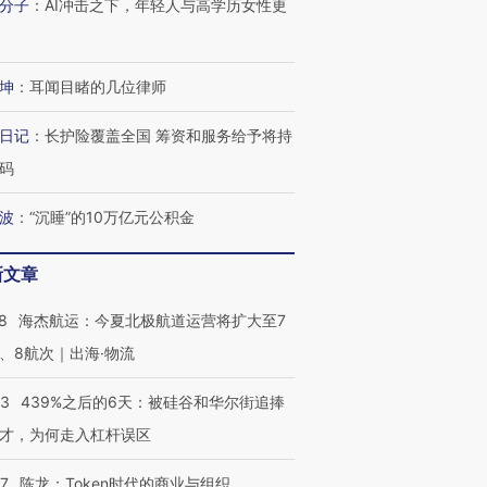
分子
：
AI冲击之下，年轻人与高学历女性更
坤
：
耳闻目睹的几位律师
日记
：
长护险覆盖全国 筹资和服务给予将持
码
波
：
“沉睡”的10万亿元公积金
新文章
8
海杰航运：今夏北极航道运营将扩大至7
、8航次｜出海·物流
53
439%之后的6天：被硅谷和华尔街追捧
才，为何走入杠杆误区
07
陈龙：Token时代的商业与组织