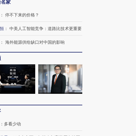
新名家
：
停不下来的价格？
恒
：
中美人工智能竞争：道路比技术更重要
：
海外能源供给缺口对中国的影响
频
客
：
多看少动