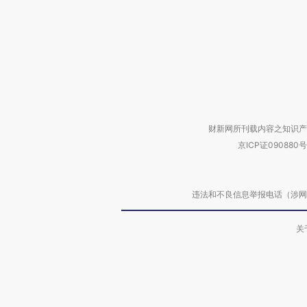
财新网所刊载内容之知识产
京ICP证090880号
违法和不良信息举报电话（涉网络暴力有
关