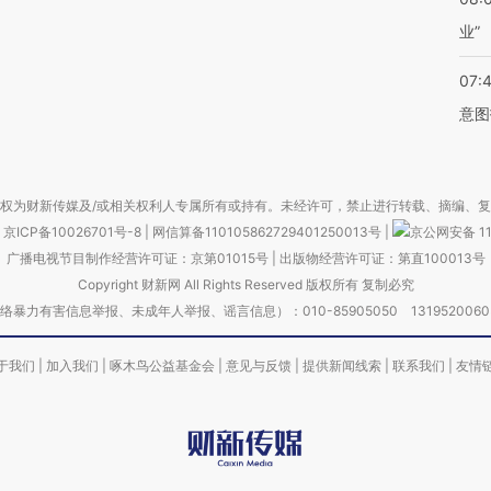
业”
07:
意图
权为财新传媒及/或相关权利人专属所有或持有。未经许可，禁止进行转载、摘编、
京ICP备10026701号-8
|
网信算备110105862729401250013号
|
京公网安备 11
广播电视节目制作经营许可证：京第01015号
|
出版物经营许可证：第直100013号
Copyright 财新网 All Rights Reserved 版权所有 复制必究
害信息举报、未成年人举报、谣言信息）：010-85905050 13195200605 举报邮
于我们
|
加入我们
|
啄木鸟公益基金会
|
意见与反馈
|
提供新闻线索
|
联系我们
|
友情