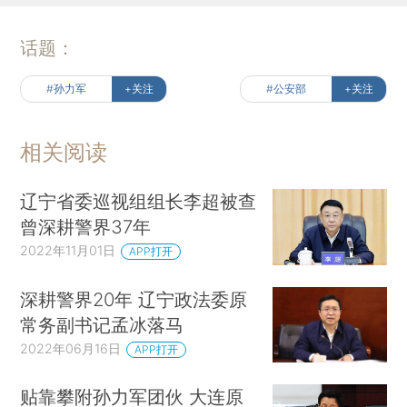
话题：
#孙力军
+关注
#公安部
+关注
相关阅读
辽宁省委巡视组组长李超被查
曾深耕警界37年
2022年11月01日
APP打开
深耕警界20年 辽宁政法委原
常务副书记孟冰落马
2022年06月16日
APP打开
贴靠攀附孙力军团伙 大连原