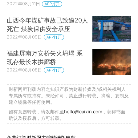
2022年08月11日
APP打开
山西今年煤矿事故已致逾20人
死亡 煤炭保供安全承压
2022年08月09日
APP打开
福建屏南万安桥失火坍塌 系
现存最长木拱廊桥
2022年08月08日
APP打开
财新网所刊载内容之知识产权为财新传媒及/或相关权利人
专属所有或持有。未经许可，禁止进行转载、摘编、复制及
建立镜像等任何使用。
如有意愿转载，请发邮件至
hello@caixin.com
，获得书面
确认及授权后，方可转载。
免费订阅财新网主编精选版电邮