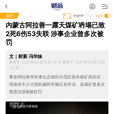
政经
English
试听
T中
内蒙古阿拉善一露天煤矿坍塌已致
2死6伤53失联 涉事企业曾多次被
罚
文｜财新 冯华妹
发布于 2023年02月22日 19:14 更新于 2023年02月22日
22:46
事发阿拉善孪井滩生态移民示范区新井煤矿西采区，
现场有不少大型机械和车辆正在作业。该煤矿曾多次
因违法违规被处罚
订阅后播放完整视频