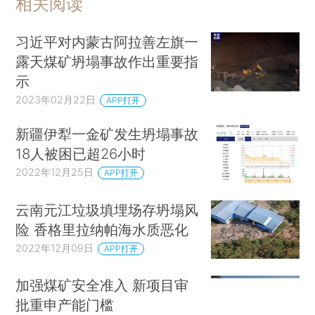
相关阅读
习近平对内蒙古阿拉善左旗一
露天煤矿坍塌事故作出重要指
示
2023年02月22日
APP打开
新疆伊犁一金矿发生坍塌事故
18人被困已超26小时
2022年12月25日
APP打开
云南元江垃圾填埋场存坍塌风
险 香格里拉纳帕海水质恶化
2022年12月09日
APP打开
加强煤矿安全准入 新项目审
批重申产能门槛