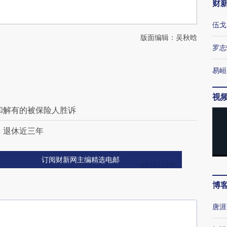
财
伍戈
版面编辑：吴秋晗
罗志
易峘
视
和解有的被保险人胜诉
 退休近三年
订阅财新网主编精选电邮
博
唐涯