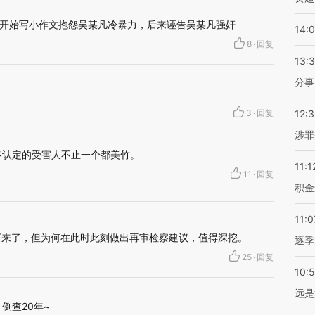
开始写小作文抱怨吴某凡冷暴力，后来诬告吴某凡强奸
14:
8
·
回复
13:
分事
3
·
回复
12:
涉罪
终认定的受害人不止一个都美竹。
11:1
11
·
回复
积金
11:0
下来了，但为何在此时此刻做出再审检察建议，值得深挖。
逐季
25
·
回复
10:
远是
倒查20年~