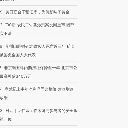
09
美日联合干预汇率，为何影响了黄金
32
“90后”农民工讨薪涉刑案发回重审 因部
实不清
36
贵州山脚树矿难致16人死亡近三年 矿长
被罢免全国人大代表
2
非京籍五环内购房社保降至一年 北京市公
最高可贷340万元
7
寒武纪上半年净利润同比翻倍 营收增速
放缓
53
对话｜邱仁宗：临床研究参与者的安全永
第一位