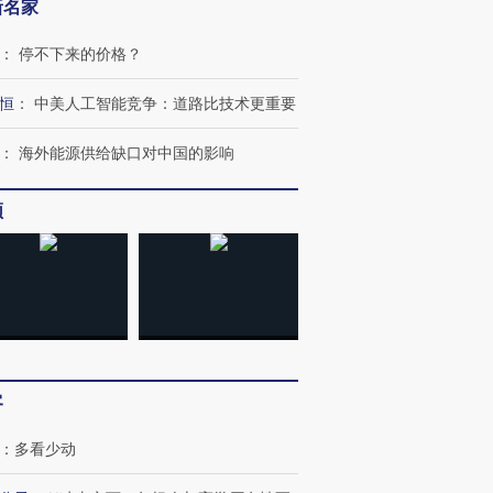
新名家
：
停不下来的价格？
恒
：
中美人工智能竞争：道路比技术更重要
：
海外能源供给缺口对中国的影响
频
客
：
多看少动