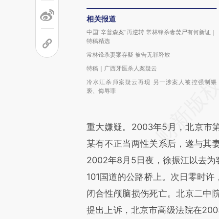
相关报道
中国“辛普森案”再逆转 常林锋杀妻焚尸有何新证｜
特稿精选
常林锋杀妻案存疑 被告无罪释放
特稿｜广西牙医杀人案疑云
冷水江杀师案疑云再现 另一涉案人被控强制猥
亵、侮辱罪
重大嫌疑。2003年5月，北京
某有不正当两性关系后，遂与其
2002年8月5日夜，徐振江以去
101国道的公路桥上。次日零时
闭合性颅脑损伤死亡。北京二中
提出上诉，北京市高级法院在200