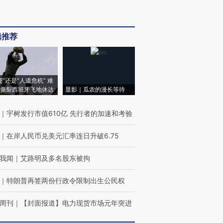
辑推荐
侵”还是“人道危机” 难
撕裂西班牙飞地休达
显影｜瓜农的漫长等待
｜
宇树发行市值610亿 先行者的加速和考验
｜
在岸人民币兑美元汇率连日升破6.75
我闻
｜
艾路明及多名股东被拘
｜
特朗普再签两份行政令限制出生公民权
周刊
｜
【封面报道】电力现货市场元年突进