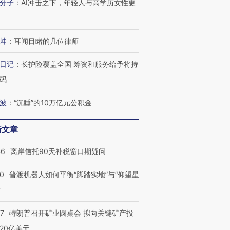
分子
：
AI冲击之下，年轻人与高学历女性更
坤
：
耳闻目睹的几位律师
日记
：
长护险覆盖全国 筹资和服务给予将持
码
波
：
“沉睡”的10万亿元公积金
新文章
46
离岸信托90天补税窗口期疑问
00
普渡机器人如何平衡“脚踏实地”与“仰望星
？
57
特朗普召开矿业圆桌会 拟向关键矿产投
20亿美元