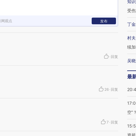
知识
受伤
新网观点
发布
丁金
村夫
续加
·
回复
吴晓
最
20:
26
·
回复
17:
空”
7
·
回复
15:
资超