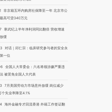
2
非京籍五环内购房社保降至一年 北京市公
最高可贷340万元
7
寒武纪上半年净利润同比翻倍 营收增速
放缓
53
对话｜邱仁宗：临床研究参与者的安全永
第一位
06
全国人大常委会：六名将领涉嫌严重违
法 被罢免全国人大代表
43
7月美国劳动力市场意外放缓 岗位减少
3万个失业率降至4.1%
14
海外金融专才回流香港 外籍工作签证翻