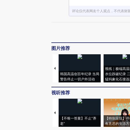
评论仅代表网友个人观点，不代表财
图片推荐
视线｜极端高温
韩国高温创百年纪录 当局
水位跌破纪录 
警告停止一切户外活动
猛犸象化石接连
视听推荐
【不唯一答案】不止“养
【特别呈现】寻
老”
有意思的生活方