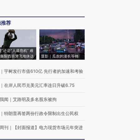
辑推荐
侵”还是“人道危机” 难
撕裂西班牙飞地休达
显影｜瓜农的漫长等待
｜
宇树发行市值610亿 先行者的加速和考验
｜
在岸人民币兑美元汇率连日升破6.75
我闻
｜
艾路明及多名股东被拘
｜
特朗普再签两份行政令限制出生公民权
周刊
｜
【封面报道】电力现货市场元年突进