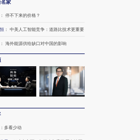
新名家
：
停不下来的价格？
恒
：
中美人工智能竞争：道路比技术更重要
：
海外能源供给缺口对中国的影响
频
客
：
多看少动