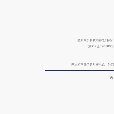
财新网所刊载内容之知识产
京ICP证090880号
违法和不良信息举报电话（涉网络暴力有
关