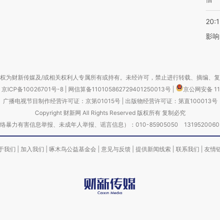
20:1
影响
权为财新传媒及/或相关权利人专属所有或持有。未经许可，禁止进行转载、摘编、
京ICP备10026701号-8
|
网信算备110105862729401250013号
|
京公网安备 11
广播电视节目制作经营许可证：京第01015号
|
出版物经营许可证：第直100013号
Copyright 财新网 All Rights Reserved 版权所有 复制必究
害信息举报、未成年人举报、谣言信息）：010-85905050 13195200605 举报邮
于我们
|
加入我们
|
啄木鸟公益基金会
|
意见与反馈
|
提供新闻线索
|
联系我们
|
友情