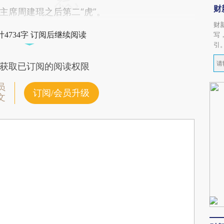
财
主席周建琨之后第二“虎”。
财
4734字 订阅后继续阅读
写
引
获取已订阅的阅读权限
员
订阅/会员升级
文