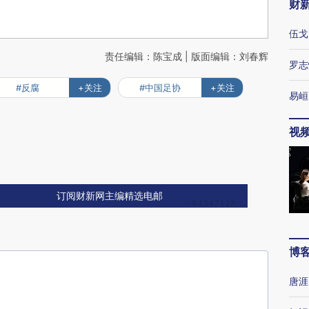
财
伍戈
责任编辑：陈宝成 | 版面编辑：刘春辉
罗志
#反腐
+关注
#中国足协
+关注
易峘
视
订阅财新网主编精选电邮
博
唐涯