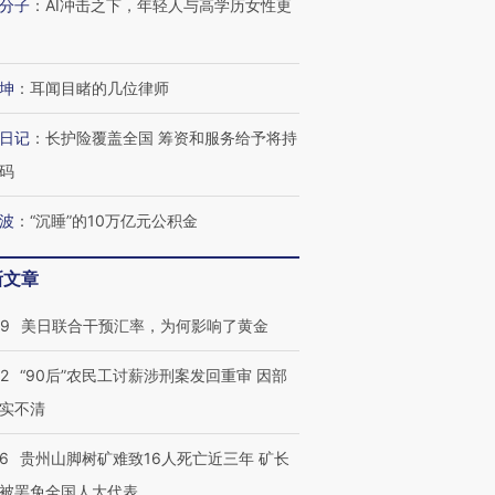
分子
：
AI冲击之下，年轻人与高学历女性更
坤
：
耳闻目睹的几位律师
日记
：
长护险覆盖全国 筹资和服务给予将持
码
波
：
“沉睡”的10万亿元公积金
跨国走私7万
视线｜被称为“蟑螂”的印
视线｜“入侵”还是“人道危
新文章
检体内含3种
度Z世代 用街头抗争将教
机”？难民潮撕裂西班牙
秘鲁纳斯
育部长拱下台
飞地休达
13人遇难
09
美日联合干预汇率，为何影响了黄金
32
“90后”农民工讨薪涉刑案发回重审 因部
实不清
进第四届链博
【商旅对话】华住集团
技“链”接产
【特别呈现】寻找100种
CFO：不靠规模取胜，华
【特别呈
36
贵州山脚树矿难致16人死亡近三年 矿长
有意思的生活方式·第三对
住三大增长引擎是什么？
有意思的
被罢免全国人大代表