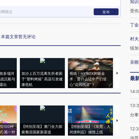
知识
受伤
新网观点
发布
丁金
本篇文章暂无评论
村夫
续加
吴晓
致多瑙河
加沙上百万流离失所者困
视线｜HYROX的吸金
马航飞行员
最
二战沉船与
于“塑料烤箱” 高温引发健
术：是什么让中产们甘
粒摇头丸 尿
露出
康危机
心“花钱找虐”？
毒品
14:
13:
分事
【推广】走
找100种
【特别呈现】澳门全力探
【特别呈现】《东莞，人
会，让数智科
12:
式·第一对
索葡语国家新渠道
间便利店》倾情上线
业
涉罪