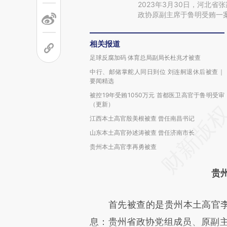
2023年3月30日，河北
政协原副主席于鲁明受贿一
相关报道
足球反腐加码 体育总局副局长杜兆才被查
中行、邮储掌舵人同日到位 刘连舸退休后被查｜
要闻精选
被控19年受贿1050万元 首都医卫高官于鲁明受审
（更新）
江西本土高官殷美根被查 曾任南昌书记
山东本土高官孙述涛被查 曾任济南市长
贵州本土高官李再勇被查
贵
首先被查的是贵州本土高官李再
息：贵州省政协党组成员、原副