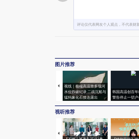
评论仅代表网友个人观点，不代表财
图片推荐
视线｜极端高温致多瑙河
水位跌破纪录 二战沉船与
韩国高温创百年
猛犸象化石接连露出
警告停止一切户
视听推荐