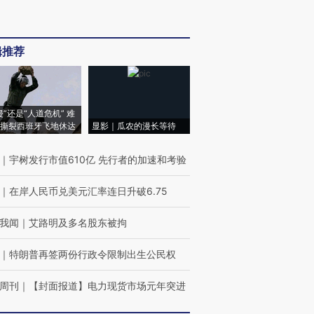
辑推荐
侵”还是“人道危机” 难
撕裂西班牙飞地休达
显影｜瓜农的漫长等待
｜
宇树发行市值610亿 先行者的加速和考验
｜
在岸人民币兑美元汇率连日升破6.75
我闻
｜
艾路明及多名股东被拘
｜
特朗普再签两份行政令限制出生公民权
周刊
｜
【封面报道】电力现货市场元年突进