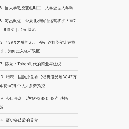
技“链”接产
【特别呈现】寻找100种
CFO：不靠规模取胜，华
【特别呈
有意思的生活方式·第三对
住三大增长引擎是什么？
有意思的
6
当大学教授变临时工，大学还是大学吗
8
海杰航运：今夏北极航道运营将扩大至7
、8航次｜出海·物流
53
439%之后的6天：被硅谷和华尔街追捧
才，为何走入杠杆误区
07
陈龙：Token时代的商业与组织
50
特稿｜国航原党委书记樊澄受贿3847万
审待宣判 否认大多数指控
29
今日开盘：沪指报3896.49点 跌幅
0%
24
蓄势突破后的黄金