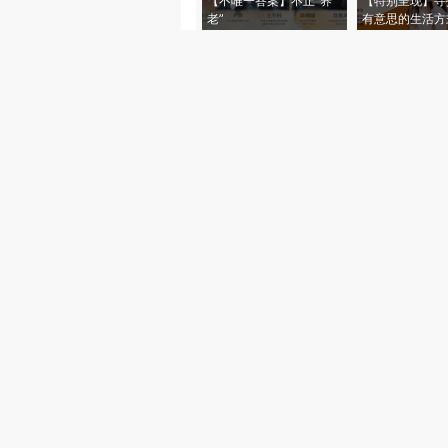
【不唯一答案】不止“养
【特别呈现】寻
老”
有意思的生活方