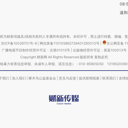
08:
速和
权为财新传媒及/或相关权利人专属所有或持有。未经许可，禁止进行转载、摘编、
京ICP备10026701号-8
|
网信算备110105862729401250013号
|
京公网安备 11
广播电视节目制作经营许可证：京第01015号
|
出版物经营许可证：第直100013号
Copyright 财新网 All Rights Reserved 版权所有 复制必究
害信息举报、未成年人举报、谣言信息）：010-85905050 13195200605 举报邮
于我们
|
加入我们
|
啄木鸟公益基金会
|
意见与反馈
|
提供新闻线索
|
联系我们
|
友情