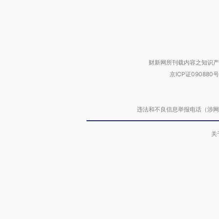
财新网所刊载内容之知识产
京ICP证090880号
违法和不良信息举报电话（涉网络暴力有
关