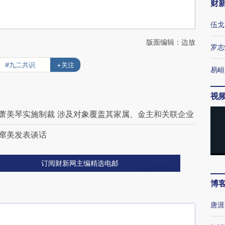
财
伍戈
版面编辑：边放
罗志
#九二共识
+关注
易峘
视
子萧美琴实施制裁 涉及对象覆盖其家属、金主和关联企业
”窜美发表谈话
订阅财新网主编精选电邮
博
唐涯