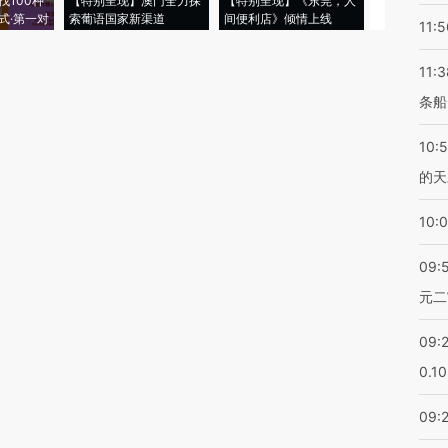
找100种
【特别呈现】澳门全力探
【特别呈现】《东莞，人
会，让数智科
式·第一对
索葡语国家新渠道
间便利店》倾情上线
业
11:5
11:3
条船
10:
的天
10:
09:
元二
09:
0.1
09: