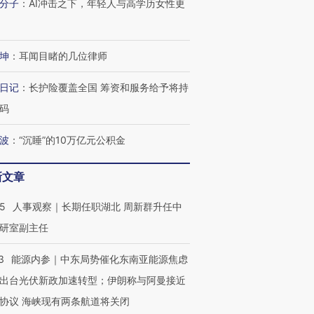
分子
：
AI冲击之下，年轻人与高学历女性更
坤
：
耳闻目睹的几位律师
日记
：
长护险覆盖全国 筹资和服务给予将持
码
波
：
“沉睡”的10万亿元公积金
新文章
OX的吸金
马航飞行员跨国走私7万
视线｜被称为“蟑螂”的印
25
人事观察｜长期任职湖北 周新群升任中
让中产们甘
粒摇头丸 尿检体内含3种
度Z世代 用街头抗争将教
秘鲁纳斯
”？
毒品
育部长拱下台
13人遇难
研室副主任
3
能源内参｜中东局势催化东南亚能源焦虑
出台光伏新政加速转型；伊朗称与阿曼接近
协议 海峡现有两条航道将关闭
进第四届链博
【商旅对话】华住集团