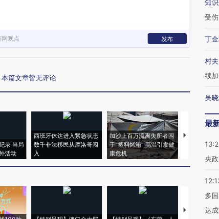
知识
受伤
新网观点
丁金
发布
村夫
续加
本篇文章暂无评论
吴晓
最
西班牙休达进入紧急状态
加沙上百万流离失所者困
视线｜HYR
13:
纪录 当局
数千非法移民从摩洛哥闯
于“塑料烤箱” 高温引发健
术：是什么
外活动
入
康危机
心“花钱找虐
央政
12:1
多国
达成
【推广】走