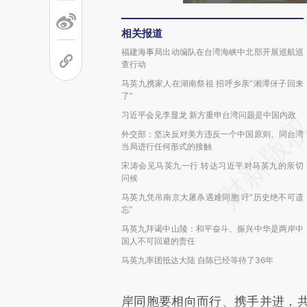
相关报道
福建海事局出动编队在台湾海峡中北部开展巡航巡
查行动
马英九携家人在湖南祭祖 招呼乡亲“湘潭伢子回来
了”
习近平会见李显龙 新方重申台湾问题是中国内政
外交部：坚决反对美方违反一个中国原则、同台湾
当局进行任何形式的接触
宋涛会见马英九一行 转达习近平对马英九的亲切
问候
马英九凭吊南京大屠杀遇难同胞 吁“历史绝不可遗
忘”
马英九拜谒中山陵：和平奋斗、振兴中华是两岸中
国人不可回避的责任
马英九率团抵达大陆 自陈已经等待了36年
岸同胞要相向而行、携手并进，