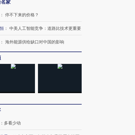
新名家
：
停不下来的价格？
恒
：
中美人工智能竞争：道路比技术更重要
：
海外能源供给缺口对中国的影响
频
客
：
多看少动