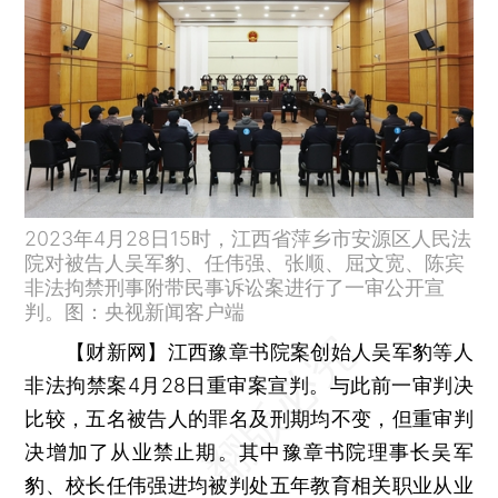
2023年4月28日15时，江西省萍乡市安源区人民法
院对被告人吴军豹、任伟强、张顺、屈文宽、陈宾
非法拘禁刑事附带民事诉讼案进行了一审公开宣
判。图：央视新闻客户端
【财新网】
江西豫章书院案创始人吴军豹等人
非法拘禁案4月28日重审案宣判。与此前一审判决
比较，五名被告人的罪名及刑期均不变，但重审判
决增加了从业禁止期。其中豫章书院理事长吴军
豹、校长任伟强进均被判处五年教育相关职业从业