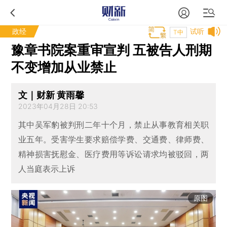
政经
试听
T中
豫章书院案重审宣判 五被告人刑期
不变增加从业禁止
文｜财新 黄雨馨
2023年04月28日 20:53
其中吴军豹被判刑二年十个月，禁止从事教育相关职
业五年。受害学生要求赔偿学费、交通费、律师费、
精神损害抚慰金、医疗费用等诉讼请求均被驳回，两
人当庭表示上诉
原图